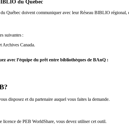
u BIBLIO du Québec
O du Québec doivent communiquer avec leur Réseau BIBLIO régional, q
es suivantes
:
et Archives Canada.
z avec l’équipe du prêt entre bibliothèques de BAnQ :
EB?
us disposez et du partenaire auquel vous faites la demande.
icence de PEB WorldShare, vous devez utiliser cet outil.