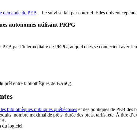
de demande de PEB
.
Le suivi se fait par courriel.
Elles doivent cependan
ques autonomes utilisant PRPG
EB par l’intermédiaire de PRPG, auquel elles se connectent avec leur i
u prêt entre bibliothèques de BAnQ)
.
antes
 les bibliothèques publiques québécoises
et des politiques de PEB des b
duits, nombre maximal de prêts, durée des prêts, tarifs, etc. À titre d’
EB.
n du logiciel.