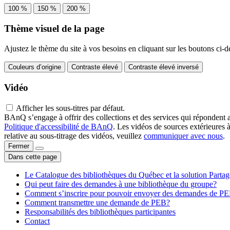
100 %
150 %
200 %
Thème visuel de la page
Ajustez le thème du site à vos besoins en cliquant sur les boutons ci-d
Couleurs d’origine
Contraste élevé
Contraste élevé inversé
Vidéo
Afficher les sous-titres par défaut.
BAnQ s’engage à offrir des collections et des services qui répondent 
Politique d'accessibilité de BAnQ
. Les vidéos de sources extérieures 
relative au sous-titrage des vidéos, veuillez
communiquer avec nous
.
Fermer
Dans cette page
Le Catalogue des bibliothèques du Québec et la solution Parta
Qui peut faire des demandes à une bibliothèque du groupe?
Comment s’inscrire pour pouvoir envoyer des demandes de P
Comment transmettre une demande de PEB?
Responsabilités des bibliothèques participantes
Contact