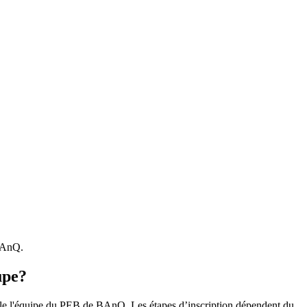
 BAnQ.
upe?
r le l'équipe du PEB de BAnQ. Les étapes d’inscription dépendent du