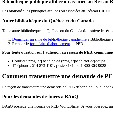
Bibliothèque publique affiliée ou associée au Résea
Les bibliothèques publiques affiliées ou associées au Réseau BIBLI
Autre bibliothèque du Québec et du Canada
Toute autre bibliothèque du Québec ou du Canada doit suivre les étap
Demander un sigle de bibliothèque canadienne
à Bibliothèque 
Remplir le
f
ormulaire d’abonnement
au PEB.
Pour toute question sur l’adhésion au réseau de PEB,
communique
Courriel
:
prpg
[at]
banq.qc.ca
(
prpg[at]banq[dot]qc[dot]ca
)
Téléphone : 514 873-1101, poste 3131, ou 1 800 363-9028
Comment transmettre une demande de P
La façon de transmettre une demande de PEB dépend de l’outil dont vo
Pour les demandes destinées à BAnQ
BAnQ possède une licence de PEB WorldShare. Si vous possédez une l