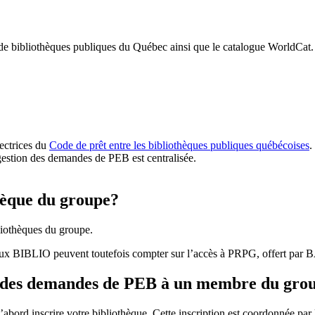
 de bibliothèques publiques du Québec ainsi que le catalogue WorldCat.
rectrices du
Code de prêt entre les bibliothèques publiques québécoises
.
gestion des demandes de PEB est centralisée.
hèque du groupe?
iothèques du groupe.
aux BIBLIO peuvent toutefois compter sur l’accès à PRPG, offert par
r des demandes de PEB à un membre du gro
bord inscrire votre bibliothèque. Cette inscription est coordonnée pa