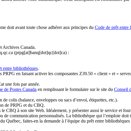
ome doit avant toute chose adhérer aux principes du
Code de prêt entre 
et Archives Canada.
q.qc.ca
(prpg[at]banq[dot]qc[dot]ca)
:
t entre bibliothèques
.
 PRPG en faisant activer les composantes Z39.50 « client » et « serveu
at une fois par année.
ue de Postes Canada
en remplissant le formulaire sur le site du
Conseil 
n de colis (balance, enveloppes ou sacs d’envoi, étiquettes, etc.).
ation de PRPG et du CBQ.
 le CBQ à son site Web. Idéalement, y présenter aussi le service et fourni
u de communication personnalisés. La bibliothèque qui l’emploie doit tou
s du Québec, faites-en la demande à l’équipe du prêt entre bibliothèqu