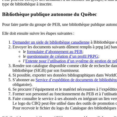
type de bibliothèque à inscrire.
Bibliothèque publique autonome du Québec
Pour faire partie du groupe de PEB, une bibliothèque publique auton
Elle doit ensuite suivre les étapes suivantes
:
Demander un sigle de bibliothèque canadienne
à Bibliothèque 
Envoyer les documents suivants dûment remplis à
prpg
[at]
ban
le
formulaire d’abonnement au PEB
;
le
questionnaire de création d’un profil PRPG
;
l’
Entente pour l’utilisation d’un système de gestion de prê
Rendre son catalogue disponible comme cible de recherche dans
bibliothèque (SIGB) par son fournisseur
.
Si possible, exporter ses données bibliographiques dans WorldC
S’abonner au
Service d’expédition de documents de bibliothèq
obligatoire).
Se procurer l’équipement et le matériel nécessaires à l’expéditio
Former son personnel au fonctionnement du PEB et à l’utilis
Faire connaître le service à ses abonnés en intégrant un lien vers
Le logo du CBQ peut être utilisé dans des outils de promotion o
Pour recevoir le fichier du logo du Catalogue des bibliothèque