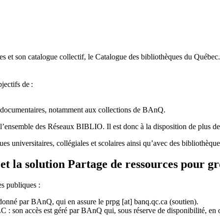
 et son catalogue collectif, le Catalogue des bibliothèques du Québec.
jectifs de
:
ces documentaires, notamment aux collections de BAnQ.
l
’
ensemble des R
é
seaux BIBLIO. Il est donc
à
la disposition de plus d
ues universitaires, collégiales et scolaires ainsi qu’avec des bibliothè
et la solution Partage de ressources pour g
es publiques :
rdonné par BAnQ, qui en assure le
prpg
[at]
banq.qc.ca
(soutien)
.
 son accès est géré par BAnQ qui, sous réserve de disponibilité, en off