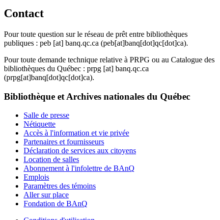
Contact
Pour toute question sur le réseau de prêt entre bibliothèques
publiques :
peb
[at]
banq.qc.ca
(peb[at]banq[dot]qc[dot]ca)
.
Pour toute demande technique relative à PRPG ou au Catalogue des
bibliothèques du Québec :
prpg
[at]
banq.qc.ca
(prpg[at]banq[dot]qc[dot]ca)
.
Bibliothèque et Archives nationales du Québec
Salle de presse
Nétiquette
Accès à l'information et vie privée
Partenaires et fournisseurs
Déclaration de services aux citoyens
Location de salles
Abonnement à l'infolettre de BAnQ
Emplois
Paramètres des témoins
Aller sur place
Fondation de BAnQ