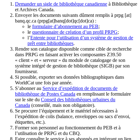
Demander un sigle de bibliothèque canadienne
à Bibliothèque
et Archives Canada.
Envoyer les documents suivants dûment remplis à
prpg
[at]
banq.qc.ca
(prpg[at]banq[dot]qc[dot]ca)
:
le
formulaire d’abonnement au PEB
;
le
questionnaire de création d’un profil PRPG
;
l’
Entente pour l’utilisation d’un système de gestion de
prêt entre bibliothèques
.
Rendre son catalogue disponible comme cible de recherche
dans PRPG en faisant activer les composantes Z39.50
« client » et « serveur » du module de catalogage de son
système intégré de gestion de bibliothèque (SIGB) par son
fournisseur
.
Si possible, exporter ses données bibliographiques dans
WorldCat une fois par année.
S’abonner au
Service d’expédition de documents de
bibliothèque de Postes Canada
en remplissant le formulaire
sur le site du
Conseil des bibliothèques urbaines du
Canada
(conseillé, mais non obligatoire).
Se procurer l’équipement et le matériel nécessaires à
l’expédition de colis (balance, enveloppes ou sacs d’envoi,
étiquettes, etc.).
Former son personnel au fonctionnement du PEB et à
l’utilisation de PRPG et du CBQ.
Faire connaître le service à ses abonnés en intégrant un lien