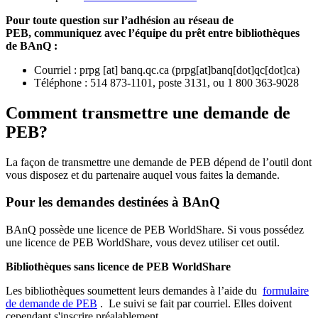
Pour toute question sur l’adhésion au réseau de
PEB,
communiquez avec l’équipe du prêt entre bibliothèques
de BAnQ :
Courriel
:
prpg
[at]
banq.qc.ca
(
prpg[at]banq[dot]qc[dot]ca
)
Téléphone : 514 873-1101, poste 3131, ou 1 800 363-9028
Comment transmettre une demande de
PEB?
La façon de transmettre une demande de PEB dépend de l’outil dont
vous disposez et du partenaire auquel vous faites la demande.
Pour les demandes destinées à BAnQ
BAnQ possède une licence de PEB WorldShare. Si vous possédez
une licence de PEB WorldShare, vous devez utiliser cet outil.
Bibliothèques sans licence de PEB WorldShare
Les bibliothèques soumettent leurs demandes à l’aide du
formulaire
de demande de PEB
.
Le suivi se fait par courriel.
Elles doivent
cependant s'inscrire préalablement.