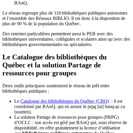
BAnQ.
Le réseau regroupe plus de 110
biblioth
è
ques publiques autonomes
et l
’
ensemble des R
é
seaux BIBLIO. Il est donc
à
la disposition de
plus de 90 % de la population du Qu
é
bec.
Des ententes particulières permettent aussi le PEB avec des
bibliothèques universitaires, collégiales et scolaires ainsi qu’avec des
bibliothèques gouvernementales ou spécialisées.
Le Catalogue des bibliothèques du
Québec et la solution Partage de
ressources pour groupes
Deux outils principaux soutiennent le réseau de prêt entre
bibliothèques publiques :
Le
Catalogue des bibliothèques du Québec (CBQ)
: il est
coordonné par BAnQ, qui en assure le
prpg
[at]
banq.qc.ca
(soutien)
.
La solution Partage de ressources pour groupes (PRPG)
d’OCLC : son accès est géré par BAnQ qui, sous réserve de
disponibilité, en offre gratuitement la licence d’utilisation