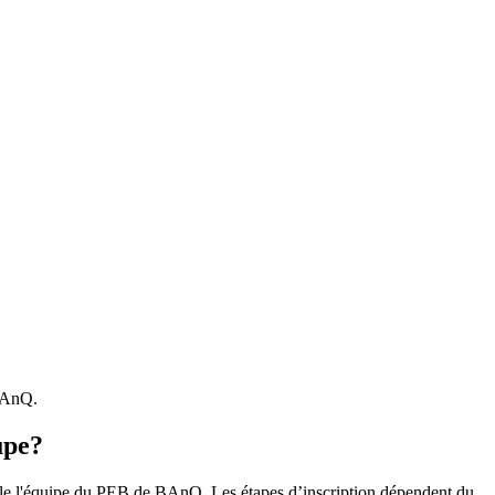
 BAnQ.
upe?
r le l'équipe du PEB de BAnQ. Les étapes d’inscription dépendent du