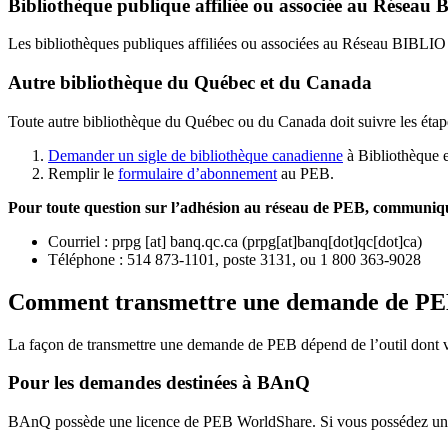
Bibliothèque publique affiliée ou associée au Résea
Les bibliothèques publiques affiliées ou associées au Réseau BIBLI
Autre bibliothèque du Québec et du Canada
Toute autre bibliothèque du Québec ou du Canada doit suivre les étap
Demander un sigle de bibliothèque canadienne
à Bibliothèque 
Remplir le
f
ormulaire d’abonnement
au PEB.
Pour toute question sur l’adhésion au réseau de PEB,
communique
Courriel
:
prpg
[at]
banq.qc.ca
(
prpg[at]banq[dot]qc[dot]ca
)
Téléphone : 514 873-1101, poste 3131, ou 1 800 363-9028
Comment transmettre une demande de P
La façon de transmettre une demande de PEB dépend de l’outil dont vo
Pour les demandes destinées à BAnQ
BAnQ possède une licence de PEB WorldShare. Si vous possédez une l