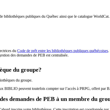
 de bibliothèques publiques du Québec ainsi que le catalogue WorldCat.
rectrices du
Code de prêt entre les bibliothèques publiques québécoises
.
gestion des demandes de PEB est centralisée.
hèque du groupe?
iothèques du groupe.
aux BIBLIO peuvent toutefois compter sur l’accès à PRPG, offert par
r des demandes de PEB à un membre du gro
bord inscrire votre bibliothèque. Cette inscription est coordonnée pa