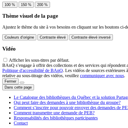
100 %
150 %
200 %
Thème visuel de la page
Ajustez le thème du site à vos besoins en cliquant sur les boutons ci-d
Couleurs d’origine
Contraste élevé
Contraste élevé inversé
Vidéo
Afficher les sous-titres par défaut.
BAnQ s’engage à offrir des collections et des services qui répondent 
Politique d'accessibilité de BAnQ
. Les vidéos de sources extérieures 
relative au sous-titrage des vidéos, veuillez
communiquer avec nous
.
Fermer
Dans cette page
Le Catalogue des bibliothèques du Québec et la solution Parta
Qui peut faire des demandes à une bibliothèque du groupe?
Comment s’inscrire pour pouvoir envoyer des demandes de P
Comment transmettre une demande de PEB?
Responsabilités des bibliothèques participantes
Contact