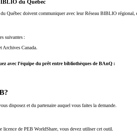
u BIBLIO du Québec
O du Québec doivent communiquer avec leur Réseau BIBLIO régional, q
es suivantes
:
et Archives Canada.
z avec l’équipe du prêt entre bibliothèques de BAnQ :
EB?
us disposez et du partenaire auquel vous faites la demande.
icence de PEB WorldShare, vous devez utiliser cet outil.