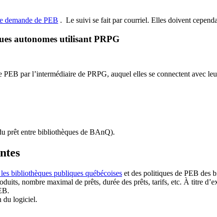
de demande de PEB
.
Le suivi se fait par courriel.
Elles doivent cependan
ques autonomes utilisant PRPG
EB par l’intermédiaire de PRPG, auquel elles se connectent avec leur i
u prêt entre bibliothèques de BAnQ)
.
antes
 les bibliothèques publiques québécoises
et des politiques de PEB des b
duits, nombre maximal de prêts, durée des prêts, tarifs, etc. À titre d’
EB.
n du logiciel.