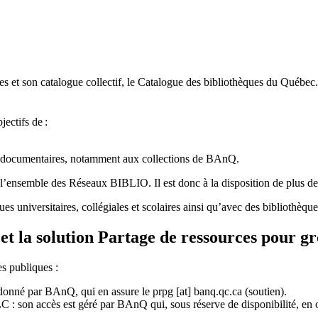
 et son catalogue collectif, le Catalogue des bibliothèques du Québec.
jectifs de
:
ces documentaires, notamment aux collections de BAnQ.
l
’
ensemble des R
é
seaux BIBLIO. Il est donc
à
la disposition de plus d
ues universitaires, collégiales et scolaires ainsi qu’avec des bibliothè
et la solution Partage de ressources pour g
es publiques :
rdonné par BAnQ, qui en assure le
prpg
[at]
banq.qc.ca
(soutien)
.
 son accès est géré par BAnQ qui, sous réserve de disponibilité, en off