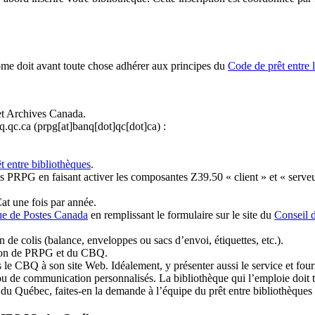
ome doit avant toute chose adhérer aux principes du
Code de prêt entre 
et Archives Canada.
q.qc.ca
(prpg[at]banq[dot]qc[dot]ca)
:
t entre bibliothèques
.
 PRPG en faisant activer les composantes Z39.50 « client » et « serveu
at une fois par année.
ue de Postes Canada
en remplissant le formulaire sur le site du
Conseil 
n de colis (balance, enveloppes ou sacs d’envoi, étiquettes, etc.).
ation de PRPG et du CBQ.
 le CBQ à son site Web. Idéalement, y présenter aussi le service et fourni
u de communication personnalisés. La bibliothèque qui l’emploie doit tou
s du Québec, faites-en la demande à l’équipe du prêt entre bibliothèqu