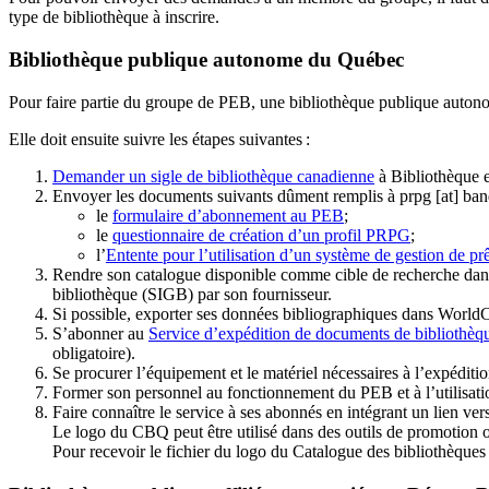
type de bibliothèque à inscrire.
Bibliothèque publique autonome du Québec
Pour faire partie du groupe de PEB, une bibliothèque publique auton
Elle doit ensuite suivre les étapes suivantes
:
Demander un sigle de bibliothèque canadienne
à Bibliothèque 
Envoyer les documents suivants dûment remplis à
prpg
[at]
ban
le
formulaire d’abonnement au PEB
;
le
questionnaire de création d’un profil PRPG
;
l’
Entente pour l’utilisation d’un système de gestion de prê
Rendre son catalogue disponible comme cible de recherche dans
bibliothèque (SIGB) par son fournisseur
.
Si possible, exporter ses données bibliographiques dans WorldC
S’abonner au
Service d’expédition de documents de bibliothèq
obligatoire).
Se procurer l’équipement et le matériel nécessaires à l’expéditio
Former son personnel au fonctionnement du PEB et à l’utilis
Faire connaître le service à ses abonnés en intégrant un lien vers
Le logo du CBQ peut être utilisé dans des outils de promotion o
Pour recevoir le fichier du logo du Catalogue des bibliothèque