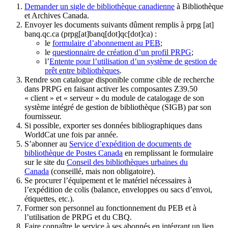
Demander un sigle de bibliothèque canadienne
à Bibliothèque
et Archives Canada.
Envoyer les documents suivants dûment remplis à
prpg
[at]
banq.qc.ca
(prpg[at]banq[dot]qc[dot]ca)
:
le
formulaire d’abonnement au PEB
;
le
questionnaire de création d’un profil PRPG
;
l’
Entente pour l’utilisation d’un système de gestion de
prêt entre bibliothèques
.
Rendre son catalogue disponible comme cible de recherche
dans PRPG en faisant activer les composantes Z39.50
« client » et « serveur » du module de catalogage de son
système intégré de gestion de bibliothèque (SIGB) par son
fournisseur
.
Si possible, exporter ses données bibliographiques dans
WorldCat une fois par année.
S’abonner au
Service d’expédition de documents de
bibliothèque de Postes Canada
en remplissant le formulaire
sur le site du
Conseil des bibliothèques urbaines du
Canada
(conseillé, mais non obligatoire).
Se procurer l’équipement et le matériel nécessaires à
l’expédition de colis (balance, enveloppes ou sacs d’envoi,
étiquettes, etc.).
Former son personnel au fonctionnement du PEB et à
l’utilisation de PRPG et du CBQ.
Faire connaître le service à ses abonnés en intégrant un lien