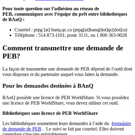
Pour toute question sur l’adhésion au réseau de
PEB,
communiquez avec l’équipe du prêt entre bibliothèques
de BAnQ :
Courriel
:
prpg
[at]
banq.qc.ca
(
prpg[at]banq[dot]qc[dot]ca
)
Téléphone : 514 873-1101, poste 3131, ou 1 800 363-9028
Comment transmettre une demande de
PEB?
La façon de transmettre une demande de PEB dépend de l’outil dont
vous disposez et du partenaire auquel vous faites la demande.
Pour les demandes destinées à BAnQ
BAnQ possède une licence de PEB WorldShare. Si vous possédez
une licence de PEB WorldShare, vous devez utiliser cet outil.
Bibliothèques sans licence de PEB WorldShare
Les bibliothèques soumettent leurs demandes à l’aide du
formulaire
de demande de PEB
.
Le suivi se fait par courriel.
Elles doivent
cependant s'inscrire préalablement.