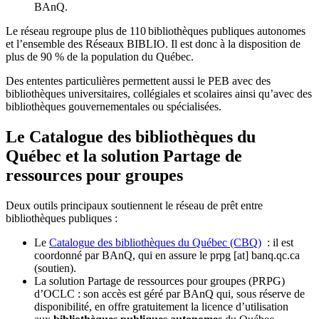
BAnQ.
Le réseau regroupe plus de 110
biblioth
è
ques publiques autonomes
et l
’
ensemble des R
é
seaux BIBLIO. Il est donc
à
la disposition de
plus de 90 % de la population du Qu
é
bec.
Des ententes particulières permettent aussi le PEB avec des
bibliothèques universitaires, collégiales et scolaires ainsi qu’avec des
bibliothèques gouvernementales ou spécialisées.
Le Catalogue des bibliothèques du
Québec et la solution Partage de
ressources pour groupes
Deux outils principaux soutiennent le réseau de prêt entre
bibliothèques publiques :
Le
Catalogue des bibliothèques du Québec (CBQ)
: il est
coordonné par BAnQ, qui en assure le
prpg
[at]
banq.qc.ca
(soutien)
.
La solution Partage de ressources pour groupes (PRPG)
d’OCLC : son accès est géré par BAnQ qui, sous réserve de
disponibilité, en offre gratuitement la licence d’utilisation