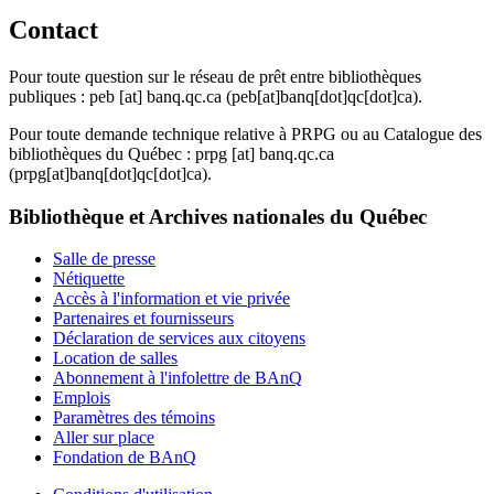
Contact
Pour toute question sur le réseau de prêt entre bibliothèques
publiques :
peb
[at]
banq.qc.ca
(peb[at]banq[dot]qc[dot]ca)
.
Pour toute demande technique relative à PRPG ou au Catalogue des
bibliothèques du Québec :
prpg
[at]
banq.qc.ca
(prpg[at]banq[dot]qc[dot]ca)
.
Bibliothèque et Archives nationales du Québec
Salle de presse
Nétiquette
Accès à l'information et vie privée
Partenaires et fournisseurs
Déclaration de services aux citoyens
Location de salles
Abonnement à l'infolettre de BAnQ
Emplois
Paramètres des témoins
Aller sur place
Fondation de BAnQ