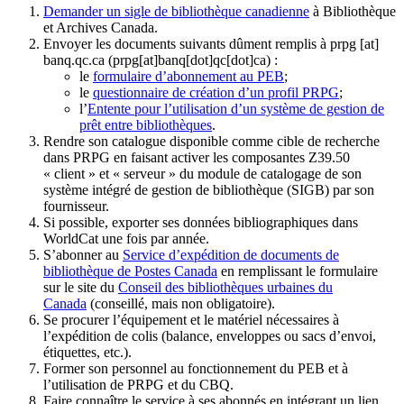
Demander un sigle de bibliothèque canadienne
à Bibliothèque
et Archives Canada.
Envoyer les documents suivants dûment remplis à
prpg
[at]
banq.qc.ca
(prpg[at]banq[dot]qc[dot]ca)
:
le
formulaire d’abonnement au PEB
;
le
questionnaire de création d’un profil PRPG
;
l’
Entente pour l’utilisation d’un système de gestion de
prêt entre bibliothèques
.
Rendre son catalogue disponible comme cible de recherche
dans PRPG en faisant activer les composantes Z39.50
« client » et « serveur » du module de catalogage de son
système intégré de gestion de bibliothèque (SIGB) par son
fournisseur
.
Si possible, exporter ses données bibliographiques dans
WorldCat une fois par année.
S’abonner au
Service d’expédition de documents de
bibliothèque de Postes Canada
en remplissant le formulaire
sur le site du
Conseil des bibliothèques urbaines du
Canada
(conseillé, mais non obligatoire).
Se procurer l’équipement et le matériel nécessaires à
l’expédition de colis (balance, enveloppes ou sacs d’envoi,
étiquettes, etc.).
Former son personnel au fonctionnement du PEB et à
l’utilisation de PRPG et du CBQ.
Faire connaître le service à ses abonnés en intégrant un lien