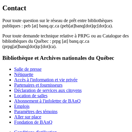
Contact
Pour toute question sur le réseau de prêt entre bibliothèques
publiques :
peb
[at]
banq.qc.ca
(peb[at]banq[dot]qc[dot]ca)
.
Pour toute demande technique relative à PRPG ou au Catalogue des
bibliothèques du Québec :
prpg
[at]
banq.qc.ca
(prpg[at]banq[dot]qc[dot]ca)
.
Bibliothèque et Archives nationales du Québec
Salle de presse
Nétiquette
Accès à l'information et vie privée
Partenaires et fournisseurs
Déclaration de services aux citoyens
Location de salles
Abonnement à l'infolettre de BAnQ
Emplois
Paramètres des témoins
Aller sur place
Fondation de BAnQ