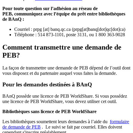
Pour toute question sur l’adhésion au réseau de
PEB,
communiquez avec l’équipe du prêt entre bibliothèques
de BAnQ :
Courriel
:
prpg
[at]
banq.qc.ca
(
prpg[at]banq[dot]qc[dot]ca
)
Téléphone : 514 873-1101, poste 3131, ou 1 800 363-9028
Comment transmettre une demande de
PEB?
La façon de transmettre une demande de PEB dépend de l’outil dont
vous disposez et du partenaire auquel vous faites la demande.
Pour les demandes destinées à BAnQ
BAnQ possède une licence de PEB WorldShare. Si vous possédez
une licence de PEB WorldShare, vous devez utiliser cet outil.
Bibliothèques sans licence de PEB WorldShare
Les bibliothèques soumettent leurs demandes à l’aide du
formulaire
de demande de PEB
.
Le suivi se fait par courriel.
Elles doivent
cependant s'inscrire préalablement.