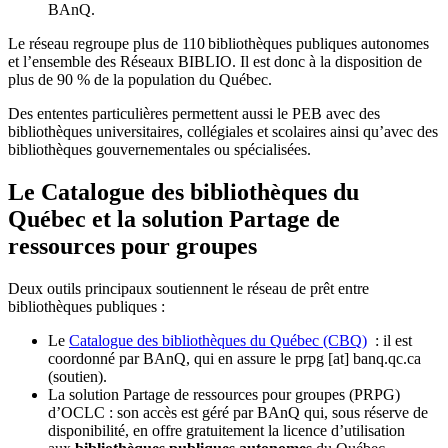
BAnQ.
Le réseau regroupe plus de 110
biblioth
è
ques publiques autonomes
et l
’
ensemble des R
é
seaux BIBLIO. Il est donc
à
la disposition de
plus de 90 % de la population du Qu
é
bec.
Des ententes particulières permettent aussi le PEB avec des
bibliothèques universitaires, collégiales et scolaires ainsi qu’avec des
bibliothèques gouvernementales ou spécialisées.
Le Catalogue des bibliothèques du
Québec et la solution Partage de
ressources pour groupes
Deux outils principaux soutiennent le réseau de prêt entre
bibliothèques publiques :
Le
Catalogue des bibliothèques du Québec (CBQ)
: il est
coordonné par BAnQ, qui en assure le
prpg
[at]
banq.qc.ca
(soutien)
.
La solution Partage de ressources pour groupes (PRPG)
d’OCLC : son accès est géré par BAnQ qui, sous réserve de
disponibilité, en offre gratuitement la licence d’utilisation