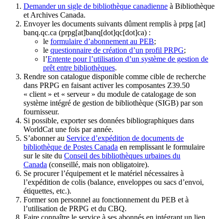
Demander un sigle de bibliothèque canadienne
à Bibliothèque
et Archives Canada.
Envoyer les documents suivants dûment remplis à
prpg
[at]
banq.qc.ca
(prpg[at]banq[dot]qc[dot]ca)
:
le
formulaire d’abonnement au PEB
;
le
questionnaire de création d’un profil PRPG
;
l’
Entente pour l’utilisation d’un système de gestion de
prêt entre bibliothèques
.
Rendre son catalogue disponible comme cible de recherche
dans PRPG en faisant activer les composantes Z39.50
« client » et « serveur » du module de catalogage de son
système intégré de gestion de bibliothèque (SIGB) par son
fournisseur
.
Si possible, exporter ses données bibliographiques dans
WorldCat une fois par année.
S’abonner au
Service d’expédition de documents de
bibliothèque de Postes Canada
en remplissant le formulaire
sur le site du
Conseil des bibliothèques urbaines du
Canada
(conseillé, mais non obligatoire).
Se procurer l’équipement et le matériel nécessaires à
l’expédition de colis (balance, enveloppes ou sacs d’envoi,
étiquettes, etc.).
Former son personnel au fonctionnement du PEB et à
l’utilisation de PRPG et du CBQ.
Faire connaître le service à ses abonnés en intégrant un lien