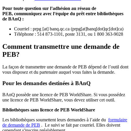
Pour toute question sur l’adhésion au réseau de
PEB,
communiquez avec l’équipe du prêt entre bibliothèques
de BAnQ :
Courriel
:
prpg
[at]
banq.qc.ca
(
prpg[at]banq[dot]qc[dot]ca
)
Téléphone : 514 873-1101, poste 3131, ou 1 800 363-9028
Comment transmettre une demande de
PEB?
La façon de transmettre une demande de PEB dépend de l’outil dont
vous disposez et du partenaire auquel vous faites la demande.
Pour les demandes destinées à BAnQ
BAnQ possède une licence de PEB WorldShare. Si vous possédez
une licence de PEB WorldShare, vous devez utiliser cet outil.
Bibliothèques sans licence de PEB WorldShare
Les bibliothèques soumettent leurs demandes à l’aide du
formulaire
de demande de PEB
.
Le suivi se fait par courriel.
Elles doivent
cependant s'inscrire préalablement.