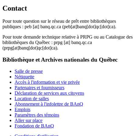
Contact
Pour toute question sur le réseau de prêt entre bibliothèques
publiques :
peb
[at]
banq.qc.ca
(peb[at]banq[dot]qc[dot]ca)
.
Pour toute demande technique relative à PRPG ou au Catalogue des
bibliothèques du Québec :
prpg
[at]
banq.qc.ca
(prpg[at]banq[dot]qc[dot]ca)
.
Bibliothèque et Archives nationales du Québec
Salle de presse
Nétiquette
Accès à l'information et vie privée
Partenaires et fournisseurs
Déclaration de services aux citoyens
Location de salles
Abonnement à l'infolettre de BAnQ
Emplois
Paramètres des témoins
Aller sur place
Fondation de BAnQ