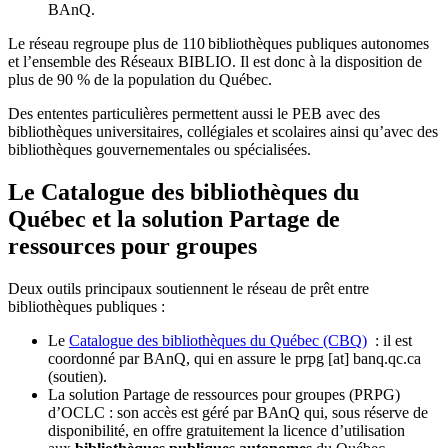
BAnQ.
Le réseau regroupe plus de 110
biblioth
è
ques publiques autonomes
et l
’
ensemble des R
é
seaux BIBLIO. Il est donc
à
la disposition de
plus de 90 % de la population du Qu
é
bec.
Des ententes particulières permettent aussi le PEB avec des
bibliothèques universitaires, collégiales et scolaires ainsi qu’avec des
bibliothèques gouvernementales ou spécialisées.
Le Catalogue des bibliothèques du
Québec et la solution Partage de
ressources pour groupes
Deux outils principaux soutiennent le réseau de prêt entre
bibliothèques publiques :
Le
Catalogue des bibliothèques du Québec (CBQ)
: il est
coordonné par BAnQ, qui en assure le
prpg
[at]
banq.qc.ca
(soutien)
.
La solution Partage de ressources pour groupes (PRPG)
d’OCLC : son accès est géré par BAnQ qui, sous réserve de
disponibilité, en offre gratuitement la licence d’utilisation