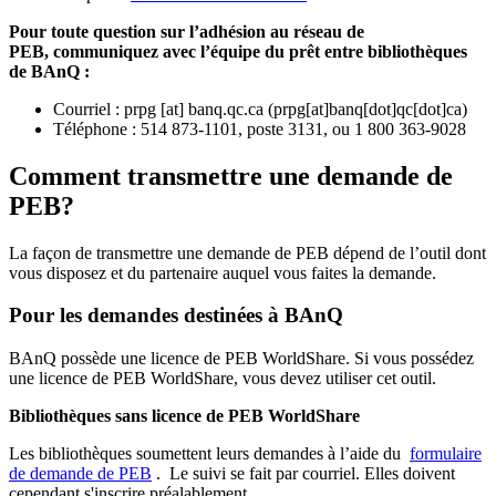
Pour toute question sur l’adhésion au réseau de
PEB,
communiquez avec l’équipe du prêt entre bibliothèques
de BAnQ :
Courriel
:
prpg
[at]
banq.qc.ca
(
prpg[at]banq[dot]qc[dot]ca
)
Téléphone : 514 873-1101, poste 3131, ou 1 800 363-9028
Comment transmettre une demande de
PEB?
La façon de transmettre une demande de PEB dépend de l’outil dont
vous disposez et du partenaire auquel vous faites la demande.
Pour les demandes destinées à BAnQ
BAnQ possède une licence de PEB WorldShare. Si vous possédez
une licence de PEB WorldShare, vous devez utiliser cet outil.
Bibliothèques sans licence de PEB WorldShare
Les bibliothèques soumettent leurs demandes à l’aide du
formulaire
de demande de PEB
.
Le suivi se fait par courriel.
Elles doivent
cependant s'inscrire préalablement.