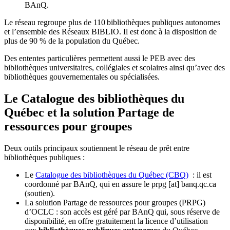
BAnQ.
Le réseau regroupe plus de 110
biblioth
è
ques publiques autonomes
et l
’
ensemble des R
é
seaux BIBLIO. Il est donc
à
la disposition de
plus de 90 % de la population du Qu
é
bec.
Des ententes particulières permettent aussi le PEB avec des
bibliothèques universitaires, collégiales et scolaires ainsi qu’avec des
bibliothèques gouvernementales ou spécialisées.
Le Catalogue des bibliothèques du
Québec et la solution Partage de
ressources pour groupes
Deux outils principaux soutiennent le réseau de prêt entre
bibliothèques publiques :
Le
Catalogue des bibliothèques du Québec (CBQ)
: il est
coordonné par BAnQ, qui en assure le
prpg
[at]
banq.qc.ca
(soutien)
.
La solution Partage de ressources pour groupes (PRPG)
d’OCLC : son accès est géré par BAnQ qui, sous réserve de
disponibilité, en offre gratuitement la licence d’utilisation