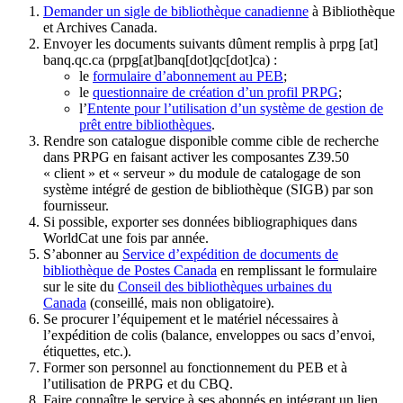
Demander un sigle de bibliothèque canadienne
à Bibliothèque
et Archives Canada.
Envoyer les documents suivants dûment remplis à
prpg
[at]
banq.qc.ca
(prpg[at]banq[dot]qc[dot]ca)
:
le
formulaire d’abonnement au PEB
;
le
questionnaire de création d’un profil PRPG
;
l’
Entente pour l’utilisation d’un système de gestion de
prêt entre bibliothèques
.
Rendre son catalogue disponible comme cible de recherche
dans PRPG en faisant activer les composantes Z39.50
« client » et « serveur » du module de catalogage de son
système intégré de gestion de bibliothèque (SIGB) par son
fournisseur
.
Si possible, exporter ses données bibliographiques dans
WorldCat une fois par année.
S’abonner au
Service d’expédition de documents de
bibliothèque de Postes Canada
en remplissant le formulaire
sur le site du
Conseil des bibliothèques urbaines du
Canada
(conseillé, mais non obligatoire).
Se procurer l’équipement et le matériel nécessaires à
l’expédition de colis (balance, enveloppes ou sacs d’envoi,
étiquettes, etc.).
Former son personnel au fonctionnement du PEB et à
l’utilisation de PRPG et du CBQ.
Faire connaître le service à ses abonnés en intégrant un lien