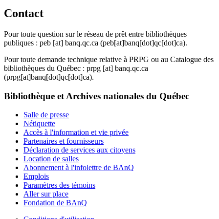
Contact
Pour toute question sur le réseau de prêt entre bibliothèques
publiques :
peb
[at]
banq.qc.ca
(peb[at]banq[dot]qc[dot]ca)
.
Pour toute demande technique relative à PRPG ou au Catalogue des
bibliothèques du Québec :
prpg
[at]
banq.qc.ca
(prpg[at]banq[dot]qc[dot]ca)
.
Bibliothèque et Archives nationales du Québec
Salle de presse
Nétiquette
Accès à l'information et vie privée
Partenaires et fournisseurs
Déclaration de services aux citoyens
Location de salles
Abonnement à l'infolettre de BAnQ
Emplois
Paramètres des témoins
Aller sur place
Fondation de BAnQ