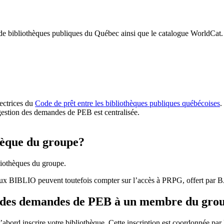
 de bibliothèques publiques du Québec ainsi que le catalogue WorldCat.
rectrices du
Code de prêt entre les bibliothèques publiques québécoises
.
gestion des demandes de PEB est centralisée.
hèque du groupe?
iothèques du groupe.
aux BIBLIO peuvent toutefois compter sur l’accès à PRPG, offert par
r des demandes de PEB à un membre du gro
bord inscrire votre bibliothèque. Cette inscription est coordonnée pa