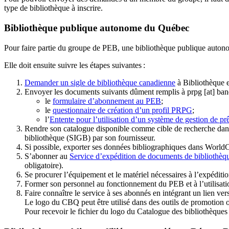
type de bibliothèque à inscrire.
Bibliothèque publique autonome du Québec
Pour faire partie du groupe de PEB, une bibliothèque publique auton
Elle doit ensuite suivre les étapes suivantes
:
Demander un sigle de bibliothèque canadienne
à Bibliothèque 
Envoyer les documents suivants dûment remplis à
prpg
[at]
ban
le
formulaire d’abonnement au PEB
;
le
questionnaire de création d’un profil PRPG
;
l’
Entente pour l’utilisation d’un système de gestion de prê
Rendre son catalogue disponible comme cible de recherche dans
bibliothèque (SIGB) par son fournisseur
.
Si possible, exporter ses données bibliographiques dans WorldC
S’abonner au
Service d’expédition de documents de bibliothèq
obligatoire).
Se procurer l’équipement et le matériel nécessaires à l’expéditio
Former son personnel au fonctionnement du PEB et à l’utilis
Faire connaître le service à ses abonnés en intégrant un lien vers
Le logo du CBQ peut être utilisé dans des outils de promotion o
Pour recevoir le fichier du logo du Catalogue des bibliothèque