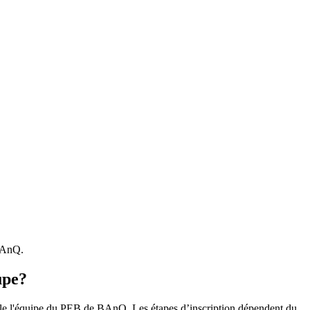
 BAnQ.
upe?
r le l'équipe du PEB de BAnQ. Les étapes d’inscription dépendent du