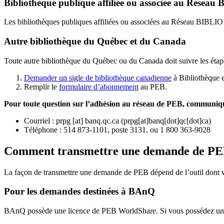
Bibliothèque publique affiliée ou associée au Résea
Les bibliothèques publiques affiliées ou associées au Réseau BIBLI
Autre bibliothèque du Québec et du Canada
Toute autre bibliothèque du Québec ou du Canada doit suivre les étap
Demander un sigle de bibliothèque canadienne
à Bibliothèque 
Remplir le
f
ormulaire d’abonnement
au PEB.
Pour toute question sur l’adhésion au réseau de PEB,
communique
Courriel
:
prpg
[at]
banq.qc.ca
(
prpg[at]banq[dot]qc[dot]ca
)
Téléphone : 514 873-1101, poste 3131, ou 1 800 363-9028
Comment transmettre une demande de P
La façon de transmettre une demande de PEB dépend de l’outil dont vo
Pour les demandes destinées à BAnQ
BAnQ possède une licence de PEB WorldShare. Si vous possédez une l