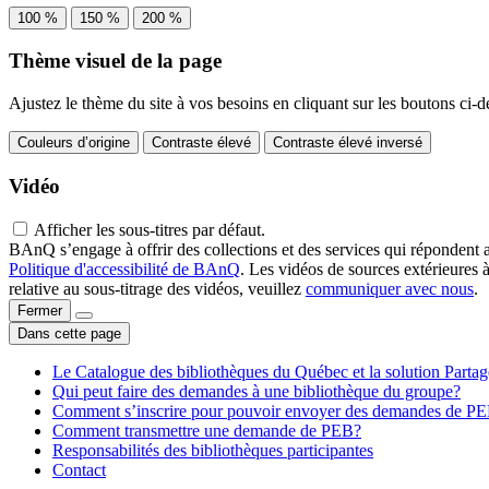
100 %
150 %
200 %
Thème visuel de la page
Ajustez le thème du site à vos besoins en cliquant sur les boutons ci-d
Couleurs d’origine
Contraste élevé
Contraste élevé inversé
Vidéo
Afficher les sous-titres par défaut.
BAnQ s’engage à offrir des collections et des services qui répondent 
Politique d'accessibilité de BAnQ
. Les vidéos de sources extérieures 
relative au sous-titrage des vidéos, veuillez
communiquer avec nous
.
Fermer
Dans cette page
Le Catalogue des bibliothèques du Québec et la solution Parta
Qui peut faire des demandes à une bibliothèque du groupe?
Comment s’inscrire pour pouvoir envoyer des demandes de P
Comment transmettre une demande de PEB?
Responsabilités des bibliothèques participantes
Contact