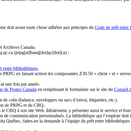
ome doit avant toute chose adhérer aux principes du
Code de prêt entre 
et Archives Canada.
q.qc.ca
(prpg[at]banq[dot]qc[dot]ca)
:
t entre bibliothèques
.
 PRPG en faisant activer les composantes Z39.50 « client » et « serveu
at une fois par année.
ue de Postes Canada
en remplissant le formulaire sur le site du
Conseil 
n de colis (balance, enveloppes ou sacs d’envoi, étiquettes, etc.).
ation de PRPG et du CBQ.
 le CBQ à son site Web. Idéalement, y présenter aussi le service et fourni
u de communication personnalisés. La bibliothèque qui l’emploie doit tou
s du Québec, faites-en la demande à l’équipe du prêt entre bibliothèqu