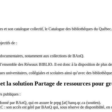
 et son catalogue collectif, le Catalogue des bibliothèques du Québec.
jectifs de
:
ces documentaires, notamment aux collections de BAnQ.
l
’
ensemble des R
é
seaux BIBLIO. Il est donc
à
la disposition de plus d
ues universitaires, collégiales et scolaires ainsi qu’avec des bibliothè
et la solution Partage de ressources pour g
es publiques :
rdonné par BAnQ, qui en assure le
prpg
[at]
banq.qc.ca
(soutien)
.
 son accès est géré par BAnQ qui, sous réserve de disponibilité, en off