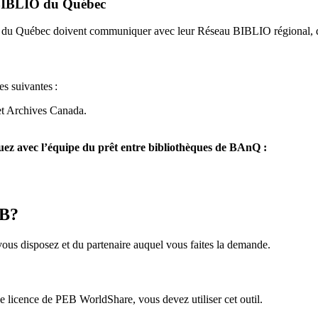
u BIBLIO du Québec
O du Québec doivent communiquer avec leur Réseau BIBLIO régional, q
es suivantes
:
et Archives Canada.
z avec l’équipe du prêt entre bibliothèques de BAnQ :
EB?
us disposez et du partenaire auquel vous faites la demande.
icence de PEB WorldShare, vous devez utiliser cet outil.