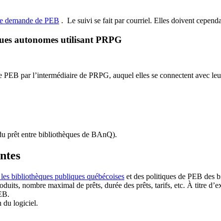
de demande de PEB
.
Le suivi se fait par courriel.
Elles doivent cependan
ques autonomes utilisant PRPG
EB par l’intermédiaire de PRPG, auquel elles se connectent avec leur i
u prêt entre bibliothèques de BAnQ)
.
antes
 les bibliothèques publiques québécoises
et des politiques de PEB des b
duits, nombre maximal de prêts, durée des prêts, tarifs, etc. À titre d’
EB.
n du logiciel.