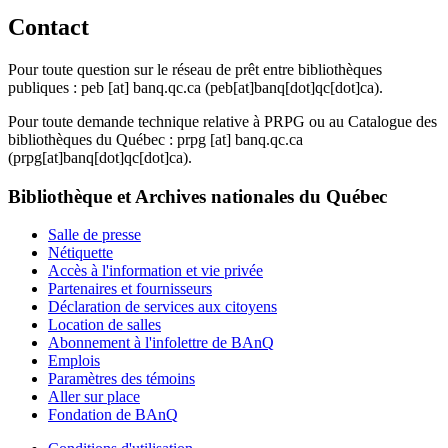
Contact
Pour toute question sur le réseau de prêt entre bibliothèques
publiques :
peb
[at]
banq.qc.ca
(peb[at]banq[dot]qc[dot]ca)
.
Pour toute demande technique relative à PRPG ou au Catalogue des
bibliothèques du Québec :
prpg
[at]
banq.qc.ca
(prpg[at]banq[dot]qc[dot]ca)
.
Bibliothèque et Archives nationales du Québec
Salle de presse
Nétiquette
Accès à l'information et vie privée
Partenaires et fournisseurs
Déclaration de services aux citoyens
Location de salles
Abonnement à l'infolettre de BAnQ
Emplois
Paramètres des témoins
Aller sur place
Fondation de BAnQ