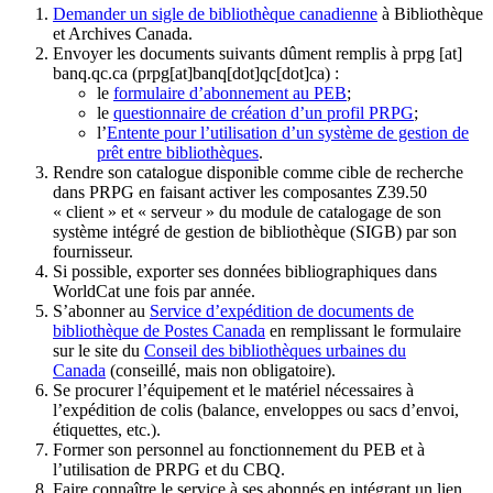
Demander un sigle de bibliothèque canadienne
à Bibliothèque
et Archives Canada.
Envoyer les documents suivants dûment remplis à
prpg
[at]
banq.qc.ca
(prpg[at]banq[dot]qc[dot]ca)
:
le
formulaire d’abonnement au PEB
;
le
questionnaire de création d’un profil PRPG
;
l’
Entente pour l’utilisation d’un système de gestion de
prêt entre bibliothèques
.
Rendre son catalogue disponible comme cible de recherche
dans PRPG en faisant activer les composantes Z39.50
« client » et « serveur » du module de catalogage de son
système intégré de gestion de bibliothèque (SIGB) par son
fournisseur
.
Si possible, exporter ses données bibliographiques dans
WorldCat une fois par année.
S’abonner au
Service d’expédition de documents de
bibliothèque de Postes Canada
en remplissant le formulaire
sur le site du
Conseil des bibliothèques urbaines du
Canada
(conseillé, mais non obligatoire).
Se procurer l’équipement et le matériel nécessaires à
l’expédition de colis (balance, enveloppes ou sacs d’envoi,
étiquettes, etc.).
Former son personnel au fonctionnement du PEB et à
l’utilisation de PRPG et du CBQ.
Faire connaître le service à ses abonnés en intégrant un lien