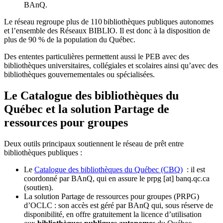
BAnQ.
Le réseau regroupe plus de 110
biblioth
è
ques publiques autonomes
et l
’
ensemble des R
é
seaux BIBLIO. Il est donc
à
la disposition de
plus de 90 % de la population du Qu
é
bec.
Des ententes particulières permettent aussi le PEB avec des
bibliothèques universitaires, collégiales et scolaires ainsi qu’avec des
bibliothèques gouvernementales ou spécialisées.
Le Catalogue des bibliothèques du
Québec et la solution Partage de
ressources pour groupes
Deux outils principaux soutiennent le réseau de prêt entre
bibliothèques publiques :
Le
Catalogue des bibliothèques du Québec (CBQ)
: il est
coordonné par BAnQ, qui en assure le
prpg
[at]
banq.qc.ca
(soutien)
.
La solution Partage de ressources pour groupes (PRPG)
d’OCLC : son accès est géré par BAnQ qui, sous réserve de
disponibilité, en offre gratuitement la licence d’utilisation