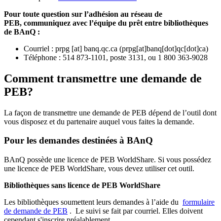
Pour toute question sur l’adhésion au réseau de
PEB,
communiquez avec l’équipe du prêt entre bibliothèques
de BAnQ :
Courriel
:
prpg
[at]
banq.qc.ca
(
prpg[at]banq[dot]qc[dot]ca
)
Téléphone : 514 873-1101, poste 3131, ou 1 800 363-9028
Comment transmettre une demande de
PEB?
La façon de transmettre une demande de PEB dépend de l’outil dont
vous disposez et du partenaire auquel vous faites la demande.
Pour les demandes destinées à BAnQ
BAnQ possède une licence de PEB WorldShare. Si vous possédez
une licence de PEB WorldShare, vous devez utiliser cet outil.
Bibliothèques sans licence de PEB WorldShare
Les bibliothèques soumettent leurs demandes à l’aide du
formulaire
de demande de PEB
.
Le suivi se fait par courriel.
Elles doivent
cependant s'inscrire préalablement.