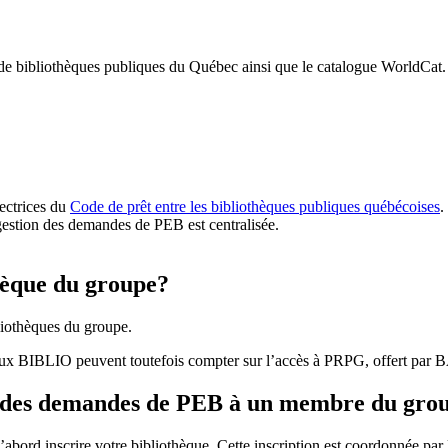
 de bibliothèques publiques du Québec ainsi que le catalogue WorldCat.
rectrices du
Code de prêt entre les bibliothèques publiques québécoises
.
gestion des demandes de PEB est centralisée.
hèque du groupe?
iothèques du groupe.
aux BIBLIO peuvent toutefois compter sur l’accès à PRPG, offert par
r des demandes de PEB à un membre du gro
bord inscrire votre bibliothèque. Cette inscription est coordonnée pa