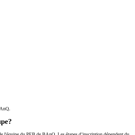
 BAnQ.
upe?
r le l'équipe du PEB de BAnQ. Les étapes d’inscription dépendent du