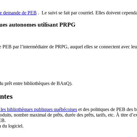
de demande de PEB
.
Le suivi se fait par courriel.
Elles doivent cependan
ques autonomes utilisant PRPG
EB par l’intermédiaire de PRPG, auquel elles se connectent avec leur i
u prêt entre bibliothèques de BAnQ)
.
antes
 les bibliothèques publiques québécoises
et des politiques de PEB des b
duits, nombre maximal de prêts, durée des prêts, tarifs, etc. À titre d’
EB.
n du logiciel.