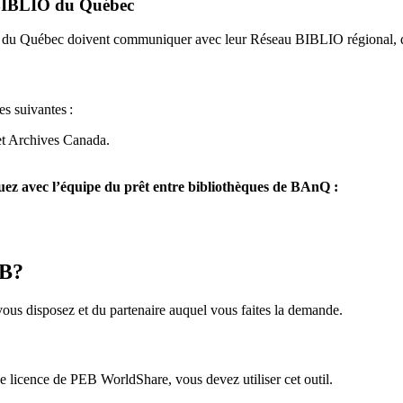
u BIBLIO du Québec
O du Québec doivent communiquer avec leur Réseau BIBLIO régional, q
es suivantes
:
et Archives Canada.
z avec l’équipe du prêt entre bibliothèques de BAnQ :
EB?
us disposez et du partenaire auquel vous faites la demande.
icence de PEB WorldShare, vous devez utiliser cet outil.