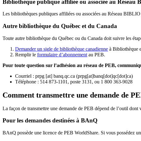
Bibliothèque publique affiliée ou associée au Résea
Les bibliothèques publiques affiliées ou associées au Réseau BIBLI
Autre bibliothèque du Québec et du Canada
Toute autre bibliothèque du Québec ou du Canada doit suivre les étap
Demander un sigle de bibliothèque canadienne
à Bibliothèque 
Remplir le
f
ormulaire d’abonnement
au PEB.
Pour toute question sur l’adhésion au réseau de PEB,
communique
Courriel
:
prpg
[at]
banq.qc.ca
(
prpg[at]banq[dot]qc[dot]ca
)
Téléphone : 514 873-1101, poste 3131, ou 1 800 363-9028
Comment transmettre une demande de P
La façon de transmettre une demande de PEB dépend de l’outil dont vo
Pour les demandes destinées à BAnQ
BAnQ possède une licence de PEB WorldShare. Si vous possédez une l