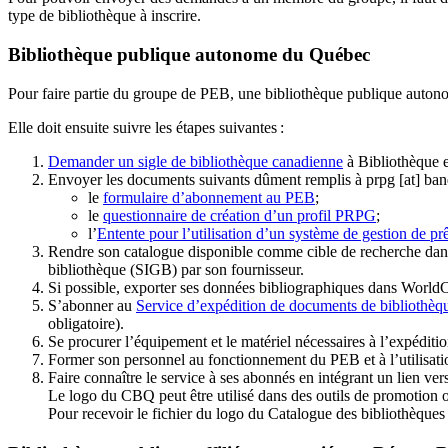
type de bibliothèque à inscrire.
Bibliothèque publique autonome du Québec
Pour faire partie du groupe de PEB, une bibliothèque publique auton
Elle doit ensuite suivre les étapes suivantes
:
Demander un sigle de bibliothèque canadienne
à Bibliothèque 
Envoyer les documents suivants dûment remplis à
prpg
[at]
ban
le
formulaire d’abonnement au PEB
;
le
questionnaire de création d’un profil PRPG
;
l’
Entente pour l’utilisation d’un système de gestion de prê
Rendre son catalogue disponible comme cible de recherche dans
bibliothèque (SIGB) par son fournisseur
.
Si possible, exporter ses données bibliographiques dans WorldC
S’abonner au
Service d’expédition de documents de bibliothèq
obligatoire).
Se procurer l’équipement et le matériel nécessaires à l’expéditio
Former son personnel au fonctionnement du PEB et à l’utilis
Faire connaître le service à ses abonnés en intégrant un lien vers
Le logo du CBQ peut être utilisé dans des outils de promotion o
Pour recevoir le fichier du logo du Catalogue des bibliothèque