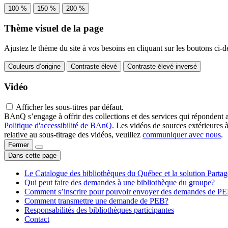
100 %
150 %
200 %
Thème visuel de la page
Ajustez le thème du site à vos besoins en cliquant sur les boutons ci-d
Couleurs d’origine
Contraste élevé
Contraste élevé inversé
Vidéo
Afficher les sous-titres par défaut.
BAnQ s’engage à offrir des collections et des services qui répondent 
Politique d'accessibilité de BAnQ
. Les vidéos de sources extérieures 
relative au sous-titrage des vidéos, veuillez
communiquer avec nous
.
Fermer
Dans cette page
Le Catalogue des bibliothèques du Québec et la solution Parta
Qui peut faire des demandes à une bibliothèque du groupe?
Comment s’inscrire pour pouvoir envoyer des demandes de P
Comment transmettre une demande de PEB?
Responsabilités des bibliothèques participantes
Contact