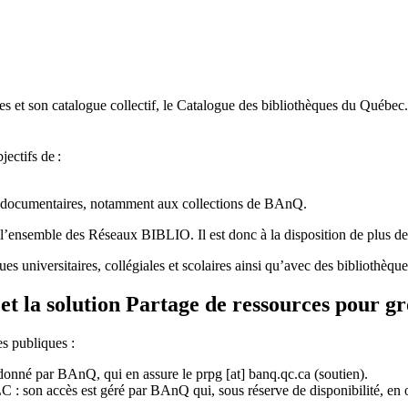
 et son catalogue collectif, le Catalogue des bibliothèques du Québec.
jectifs de
:
ces documentaires, notamment aux collections de BAnQ.
l
’
ensemble des R
é
seaux BIBLIO. Il est donc
à
la disposition de plus d
ues universitaires, collégiales et scolaires ainsi qu’avec des bibliothè
et la solution Partage de ressources pour g
es publiques :
rdonné par BAnQ, qui en assure le
prpg
[at]
banq.qc.ca
(soutien)
.
 son accès est géré par BAnQ qui, sous réserve de disponibilité, en off