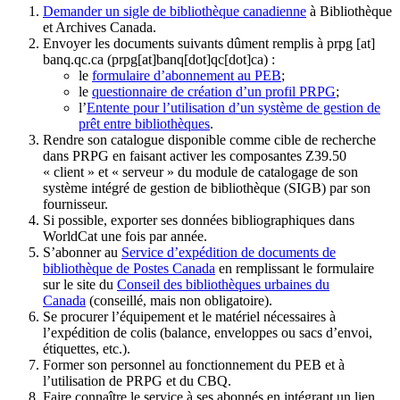
Demander un sigle de bibliothèque canadienne
à Bibliothèque
et Archives Canada.
Envoyer les documents suivants dûment remplis à
prpg
[at]
banq.qc.ca
(prpg[at]banq[dot]qc[dot]ca)
:
le
formulaire d’abonnement au PEB
;
le
questionnaire de création d’un profil PRPG
;
l’
Entente pour l’utilisation d’un système de gestion de
prêt entre bibliothèques
.
Rendre son catalogue disponible comme cible de recherche
dans PRPG en faisant activer les composantes Z39.50
« client » et « serveur » du module de catalogage de son
système intégré de gestion de bibliothèque (SIGB) par son
fournisseur
.
Si possible, exporter ses données bibliographiques dans
WorldCat une fois par année.
S’abonner au
Service d’expédition de documents de
bibliothèque de Postes Canada
en remplissant le formulaire
sur le site du
Conseil des bibliothèques urbaines du
Canada
(conseillé, mais non obligatoire).
Se procurer l’équipement et le matériel nécessaires à
l’expédition de colis (balance, enveloppes ou sacs d’envoi,
étiquettes, etc.).
Former son personnel au fonctionnement du PEB et à
l’utilisation de PRPG et du CBQ.
Faire connaître le service à ses abonnés en intégrant un lien