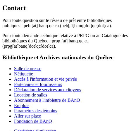
Contact
Pour toute question sur le réseau de prêt entre bibliothèques
publiques :
peb
[at]
banq.qc.ca
(peb[at]banq[dot]qc[dot]ca)
.
Pour toute demande technique relative à PRPG ou au Catalogue des
bibliothèques du Québec :
prpg
[at]
banq.qc.ca
(prpg[at]banq[dot]qc[dot]ca)
.
Bibliothèque et Archives nationales du Québec
Salle de presse
Nétiquette
Accès à l'information et vie privée
Partenaires et fournisseurs
Déclaration de services aux citoyens
Location de salles
Abonnement à l'infolettre de BAnQ
Emplois
Paramètres des témoins
Aller sur place
Fondation de BAnQ