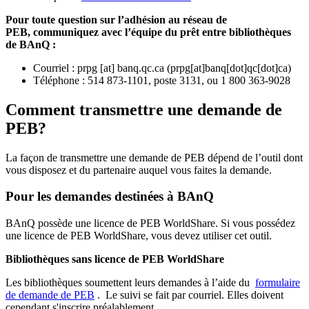
Pour toute question sur l’adhésion au réseau de
PEB,
communiquez avec l’équipe du prêt entre bibliothèques
de BAnQ :
Courriel
:
prpg
[at]
banq.qc.ca
(
prpg[at]banq[dot]qc[dot]ca
)
Téléphone : 514 873-1101, poste 3131, ou 1 800 363-9028
Comment transmettre une demande de
PEB?
La façon de transmettre une demande de PEB dépend de l’outil dont
vous disposez et du partenaire auquel vous faites la demande.
Pour les demandes destinées à BAnQ
BAnQ possède une licence de PEB WorldShare. Si vous possédez
une licence de PEB WorldShare, vous devez utiliser cet outil.
Bibliothèques sans licence de PEB WorldShare
Les bibliothèques soumettent leurs demandes à l’aide du
formulaire
de demande de PEB
.
Le suivi se fait par courriel.
Elles doivent
cependant s'inscrire préalablement.