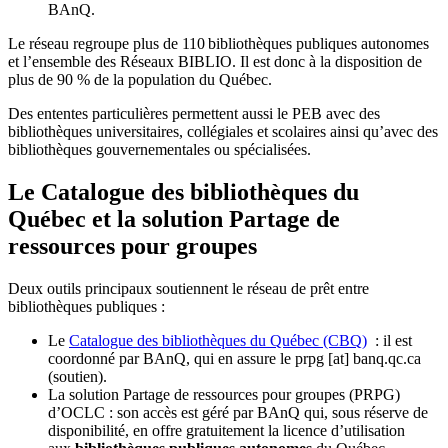
BAnQ.
Le réseau regroupe plus de 110
biblioth
è
ques publiques autonomes
et l
’
ensemble des R
é
seaux BIBLIO. Il est donc
à
la disposition de
plus de 90 % de la population du Qu
é
bec.
Des ententes particulières permettent aussi le PEB avec des
bibliothèques universitaires, collégiales et scolaires ainsi qu’avec des
bibliothèques gouvernementales ou spécialisées.
Le Catalogue des bibliothèques du
Québec et la solution Partage de
ressources pour groupes
Deux outils principaux soutiennent le réseau de prêt entre
bibliothèques publiques :
Le
Catalogue des bibliothèques du Québec (CBQ)
: il est
coordonné par BAnQ, qui en assure le
prpg
[at]
banq.qc.ca
(soutien)
.
La solution Partage de ressources pour groupes (PRPG)
d’OCLC : son accès est géré par BAnQ qui, sous réserve de
disponibilité, en offre gratuitement la licence d’utilisation