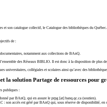
 et son catalogue collectif, le Catalogue des bibliothèques du Québec.
jectifs de
:
ces documentaires, notamment aux collections de BAnQ.
l
’
ensemble des R
é
seaux BIBLIO. Il est donc
à
la disposition de plus d
ues universitaires, collégiales et scolaires ainsi qu’avec des bibliothè
et la solution Partage de ressources pour g
es publiques :
rdonné par BAnQ, qui en assure le
prpg
[at]
banq.qc.ca
(soutien)
.
 son accès est géré par BAnQ qui, sous réserve de disponibilité, en off