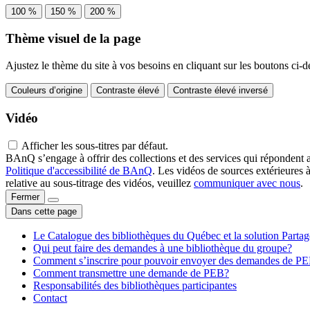
100 %
150 %
200 %
Thème visuel de la page
Ajustez le thème du site à vos besoins en cliquant sur les boutons ci-d
Couleurs d’origine
Contraste élevé
Contraste élevé inversé
Vidéo
Afficher les sous-titres par défaut.
BAnQ s’engage à offrir des collections et des services qui répondent 
Politique d'accessibilité de BAnQ
. Les vidéos de sources extérieures 
relative au sous-titrage des vidéos, veuillez
communiquer avec nous
.
Fermer
Dans cette page
Le Catalogue des bibliothèques du Québec et la solution Parta
Qui peut faire des demandes à une bibliothèque du groupe?
Comment s’inscrire pour pouvoir envoyer des demandes de P
Comment transmettre une demande de PEB?
Responsabilités des bibliothèques participantes
Contact