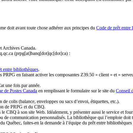
ome doit avant toute chose adhérer aux principes du
Code de prêt entre 
et Archives Canada.
q.qc.ca
(prpg[at]banq[dot]qc[dot]ca)
:
t entre bibliothèques
.
 PRPG en faisant activer les composantes Z39.50 « client » et « serveu
at une fois par année.
ue de Postes Canada
en remplissant le formulaire sur le site du
Conseil 
n de colis (balance, enveloppes ou sacs d’envoi, étiquettes, etc.).
ation de PRPG et du CBQ.
 le CBQ à son site Web. Idéalement, y présenter aussi le service et fourni
u de communication personnalisés. La bibliothèque qui l’emploie doit tou
s du Québec, faites-en la demande à l’équipe du prêt entre bibliothèqu