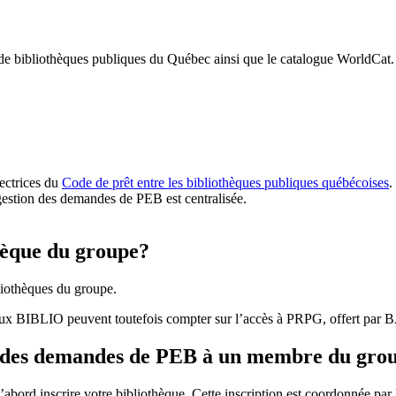
 de bibliothèques publiques du Québec ainsi que le catalogue WorldCat.
rectrices du
Code de prêt entre les bibliothèques publiques québécoises
.
gestion des demandes de PEB est centralisée.
hèque du groupe?
iothèques du groupe.
aux BIBLIO peuvent toutefois compter sur l’accès à PRPG, offert par
r des demandes de PEB à un membre du gro
bord inscrire votre bibliothèque. Cette inscription est coordonnée pa