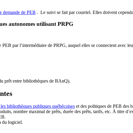
de demande de PEB
.
Le suivi se fait par courriel.
Elles doivent cependan
ques autonomes utilisant PRPG
EB par l’intermédiaire de PRPG, auquel elles se connectent avec leur i
u prêt entre bibliothèques de BAnQ)
.
antes
 les bibliothèques publiques québécoises
et des politiques de PEB des b
duits, nombre maximal de prêts, durée des prêts, tarifs, etc. À titre d’
EB.
n du logiciel.