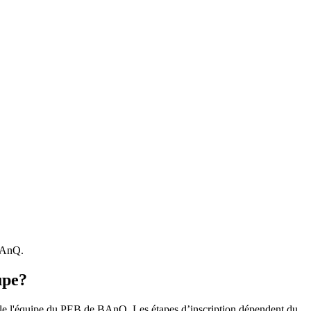
 BAnQ.
upe?
r le l'équipe du PEB de BAnQ. Les étapes d’inscription dépendent du