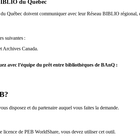
u BIBLIO du Québec
O du Québec doivent communiquer avec leur Réseau BIBLIO régional, q
es suivantes
:
et Archives Canada.
z avec l’équipe du prêt entre bibliothèques de BAnQ :
EB?
us disposez et du partenaire auquel vous faites la demande.
icence de PEB WorldShare, vous devez utiliser cet outil.