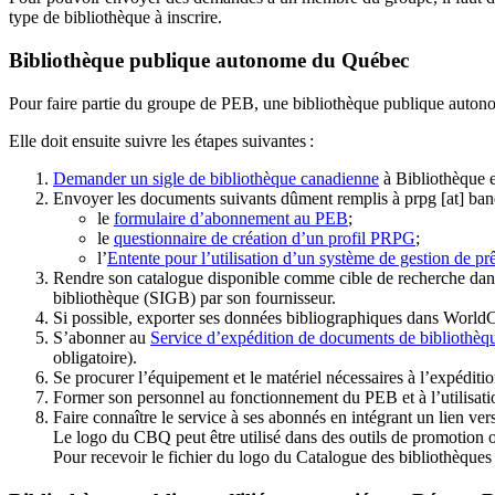
type de bibliothèque à inscrire.
Bibliothèque publique autonome du Québec
Pour faire partie du groupe de PEB, une bibliothèque publique auton
Elle doit ensuite suivre les étapes suivantes
:
Demander un sigle de bibliothèque canadienne
à Bibliothèque 
Envoyer les documents suivants dûment remplis à
prpg
[at]
ban
le
formulaire d’abonnement au PEB
;
le
questionnaire de création d’un profil PRPG
;
l’
Entente pour l’utilisation d’un système de gestion de prê
Rendre son catalogue disponible comme cible de recherche dans
bibliothèque (SIGB) par son fournisseur
.
Si possible, exporter ses données bibliographiques dans WorldC
S’abonner au
Service d’expédition de documents de bibliothèq
obligatoire).
Se procurer l’équipement et le matériel nécessaires à l’expéditio
Former son personnel au fonctionnement du PEB et à l’utilis
Faire connaître le service à ses abonnés en intégrant un lien vers
Le logo du CBQ peut être utilisé dans des outils de promotion o
Pour recevoir le fichier du logo du Catalogue des bibliothèque