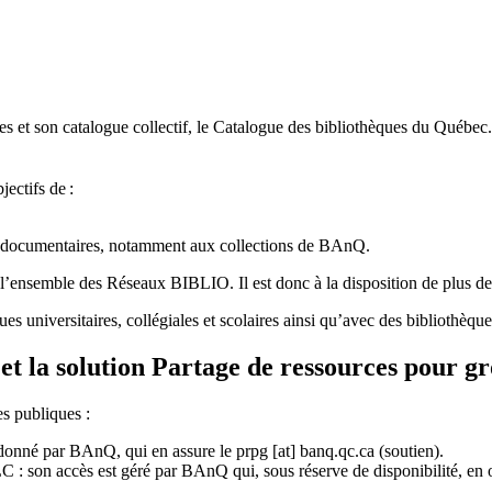
 et son catalogue collectif, le Catalogue des bibliothèques du Québec.
jectifs de
:
ces documentaires, notamment aux collections de BAnQ.
l
’
ensemble des R
é
seaux BIBLIO. Il est donc
à
la disposition de plus d
ues universitaires, collégiales et scolaires ainsi qu’avec des bibliothè
et la solution Partage de ressources pour g
es publiques :
rdonné par BAnQ, qui en assure le
prpg
[at]
banq.qc.ca
(soutien)
.
 son accès est géré par BAnQ qui, sous réserve de disponibilité, en off