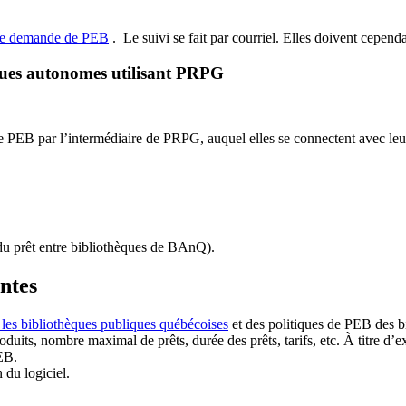
de demande de PEB
.
Le suivi se fait par courriel.
Elles doivent cependan
ques autonomes utilisant PRPG
EB par l’intermédiaire de PRPG, auquel elles se connectent avec leur i
u prêt entre bibliothèques de BAnQ)
.
antes
 les bibliothèques publiques québécoises
et des politiques de PEB des b
duits, nombre maximal de prêts, durée des prêts, tarifs, etc. À titre d’
EB.
n du logiciel.