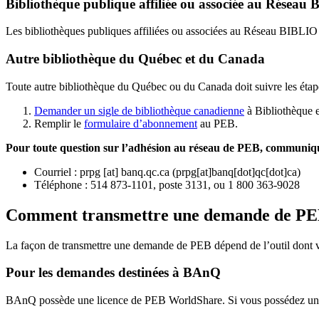
Bibliothèque publique affiliée ou associée au Résea
Les bibliothèques publiques affiliées ou associées au Réseau BIBLI
Autre bibliothèque du Québec et du Canada
Toute autre bibliothèque du Québec ou du Canada doit suivre les étap
Demander un sigle de bibliothèque canadienne
à Bibliothèque 
Remplir le
f
ormulaire d’abonnement
au PEB.
Pour toute question sur l’adhésion au réseau de PEB,
communique
Courriel
:
prpg
[at]
banq.qc.ca
(
prpg[at]banq[dot]qc[dot]ca
)
Téléphone : 514 873-1101, poste 3131, ou 1 800 363-9028
Comment transmettre une demande de P
La façon de transmettre une demande de PEB dépend de l’outil dont vo
Pour les demandes destinées à BAnQ
BAnQ possède une licence de PEB WorldShare. Si vous possédez une l