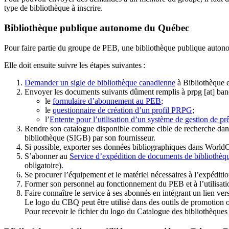
type de bibliothèque à inscrire.
Bibliothèque publique autonome du Québec
Pour faire partie du groupe de PEB, une bibliothèque publique auton
Elle doit ensuite suivre les étapes suivantes
:
Demander un sigle de bibliothèque canadienne
à Bibliothèque 
Envoyer les documents suivants dûment remplis à
prpg
[at]
ban
le
formulaire d’abonnement au PEB
;
le
questionnaire de création d’un profil PRPG
;
l’
Entente pour l’utilisation d’un système de gestion de prê
Rendre son catalogue disponible comme cible de recherche dans
bibliothèque (SIGB) par son fournisseur
.
Si possible, exporter ses données bibliographiques dans WorldC
S’abonner au
Service d’expédition de documents de bibliothèq
obligatoire).
Se procurer l’équipement et le matériel nécessaires à l’expéditio
Former son personnel au fonctionnement du PEB et à l’utilis
Faire connaître le service à ses abonnés en intégrant un lien vers
Le logo du CBQ peut être utilisé dans des outils de promotion o
Pour recevoir le fichier du logo du Catalogue des bibliothèque