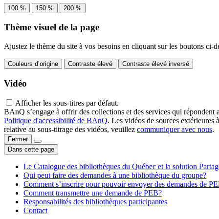
100 %
150 %
200 %
Thème visuel de la page
Ajustez le thème du site à vos besoins en cliquant sur les boutons ci-d
Couleurs d’origine
Contraste élevé
Contraste élevé inversé
Vidéo
Afficher les sous-titres par défaut.
BAnQ s’engage à offrir des collections et des services qui répondent 
Politique d'accessibilité de BAnQ
. Les vidéos de sources extérieures 
relative au sous-titrage des vidéos, veuillez
communiquer avec nous
.
Fermer
Dans cette page
Le Catalogue des bibliothèques du Québec et la solution Parta
Qui peut faire des demandes à une bibliothèque du groupe?
Comment s’inscrire pour pouvoir envoyer des demandes de P
Comment transmettre une demande de PEB?
Responsabilités des bibliothèques participantes
Contact