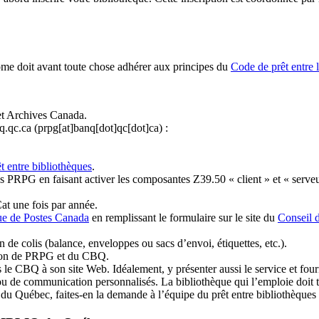
ome doit avant toute chose adhérer aux principes du
Code de prêt entre 
et Archives Canada.
q.qc.ca
(prpg[at]banq[dot]qc[dot]ca)
:
t entre bibliothèques
.
 PRPG en faisant activer les composantes Z39.50 « client » et « serveu
at une fois par année.
ue de Postes Canada
en remplissant le formulaire sur le site du
Conseil 
n de colis (balance, enveloppes ou sacs d’envoi, étiquettes, etc.).
ation de PRPG et du CBQ.
 le CBQ à son site Web. Idéalement, y présenter aussi le service et fourni
u de communication personnalisés. La bibliothèque qui l’emploie doit tou
s du Québec, faites-en la demande à l’équipe du prêt entre bibliothèqu