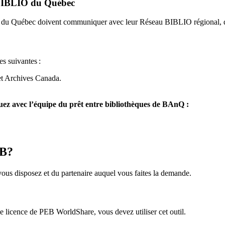
u BIBLIO du Québec
O du Québec doivent communiquer avec leur Réseau BIBLIO régional, q
es suivantes
:
et Archives Canada.
z avec l’équipe du prêt entre bibliothèques de BAnQ :
EB?
us disposez et du partenaire auquel vous faites la demande.
icence de PEB WorldShare, vous devez utiliser cet outil.