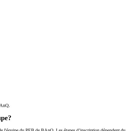
 BAnQ.
upe?
r le l'équipe du PEB de BAnQ. Les étapes d’inscription dépendent du