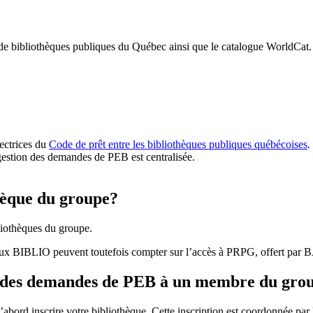
 de bibliothèques publiques du Québec ainsi que le catalogue WorldCat.
rectrices du
Code de prêt entre les bibliothèques publiques québécoises
.
gestion des demandes de PEB est centralisée.
hèque du groupe?
iothèques du groupe.
aux BIBLIO peuvent toutefois compter sur l’accès à PRPG, offert par
r des demandes de PEB à un membre du gro
bord inscrire votre bibliothèque. Cette inscription est coordonnée pa