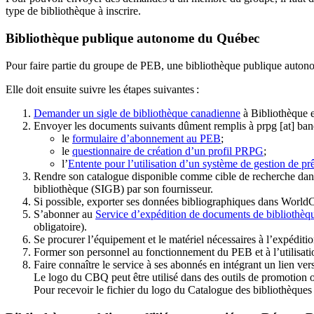
type de bibliothèque à inscrire.
Bibliothèque publique autonome du Québec
Pour faire partie du groupe de PEB, une bibliothèque publique auton
Elle doit ensuite suivre les étapes suivantes
:
Demander un sigle de bibliothèque canadienne
à Bibliothèque 
Envoyer les documents suivants dûment remplis à
prpg
[at]
ban
le
formulaire d’abonnement au PEB
;
le
questionnaire de création d’un profil PRPG
;
l’
Entente pour l’utilisation d’un système de gestion de prê
Rendre son catalogue disponible comme cible de recherche dans
bibliothèque (SIGB) par son fournisseur
.
Si possible, exporter ses données bibliographiques dans WorldC
S’abonner au
Service d’expédition de documents de bibliothèq
obligatoire).
Se procurer l’équipement et le matériel nécessaires à l’expéditio
Former son personnel au fonctionnement du PEB et à l’utilis
Faire connaître le service à ses abonnés en intégrant un lien vers
Le logo du CBQ peut être utilisé dans des outils de promotion o
Pour recevoir le fichier du logo du Catalogue des bibliothèque