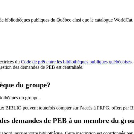
 de bibliothèques publiques du Québec ainsi que le catalogue WorldCat.
rectrices du
Code de prêt entre les bibliothèques publiques québécoises
.
gestion des demandes de PEB est centralisée.
hèque du groupe?
iothèques du groupe.
aux BIBLIO peuvent toutefois compter sur l’accès à PRPG, offert par
r des demandes de PEB à un membre du gro
bord inscrire votre bibliothèque. Cette inscription est coordonnée pa