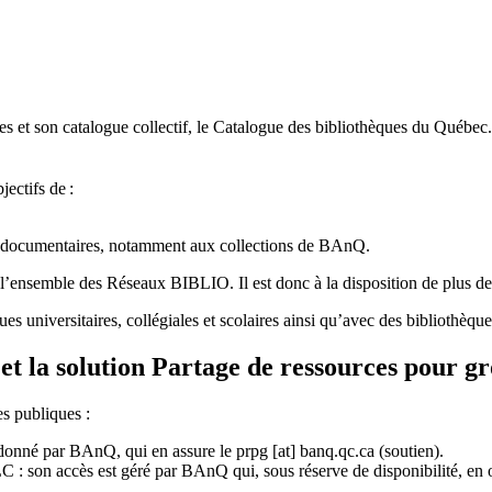
 et son catalogue collectif, le Catalogue des bibliothèques du Québec.
jectifs de
:
ces documentaires, notamment aux collections de BAnQ.
l
’
ensemble des R
é
seaux BIBLIO. Il est donc
à
la disposition de plus d
ues universitaires, collégiales et scolaires ainsi qu’avec des bibliothè
et la solution Partage de ressources pour g
es publiques :
rdonné par BAnQ, qui en assure le
prpg
[at]
banq.qc.ca
(soutien)
.
 son accès est géré par BAnQ qui, sous réserve de disponibilité, en off