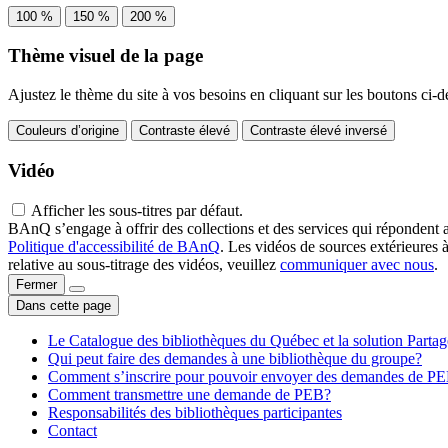
100 %
150 %
200 %
Thème visuel de la page
Ajustez le thème du site à vos besoins en cliquant sur les boutons ci-d
Couleurs d’origine
Contraste élevé
Contraste élevé inversé
Vidéo
Afficher les sous-titres par défaut.
BAnQ s’engage à offrir des collections et des services qui répondent 
Politique d'accessibilité de BAnQ
. Les vidéos de sources extérieures 
relative au sous-titrage des vidéos, veuillez
communiquer avec nous
.
Fermer
Dans cette page
Le Catalogue des bibliothèques du Québec et la solution Parta
Qui peut faire des demandes à une bibliothèque du groupe?
Comment s’inscrire pour pouvoir envoyer des demandes de P
Comment transmettre une demande de PEB?
Responsabilités des bibliothèques participantes
Contact