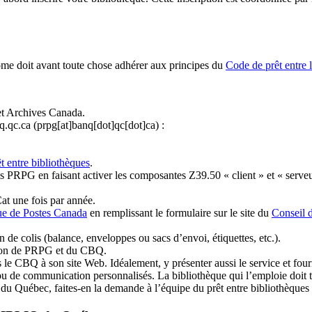
ome doit avant toute chose adhérer aux principes du
Code de prêt entre 
et Archives Canada.
q.qc.ca
(prpg[at]banq[dot]qc[dot]ca)
:
t entre bibliothèques
.
 PRPG en faisant activer les composantes Z39.50 « client » et « serveu
at une fois par année.
ue de Postes Canada
en remplissant le formulaire sur le site du
Conseil 
n de colis (balance, enveloppes ou sacs d’envoi, étiquettes, etc.).
ation de PRPG et du CBQ.
 le CBQ à son site Web. Idéalement, y présenter aussi le service et fourni
u de communication personnalisés. La bibliothèque qui l’emploie doit tou
s du Québec, faites-en la demande à l’équipe du prêt entre bibliothèqu