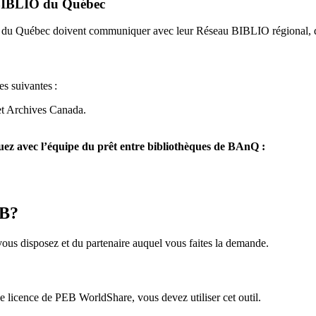
u BIBLIO du Québec
O du Québec doivent communiquer avec leur Réseau BIBLIO régional, q
es suivantes
:
et Archives Canada.
z avec l’équipe du prêt entre bibliothèques de BAnQ :
EB?
us disposez et du partenaire auquel vous faites la demande.
icence de PEB WorldShare, vous devez utiliser cet outil.