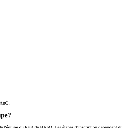
 BAnQ.
upe?
r le l'équipe du PEB de BAnQ. Les étapes d’inscription dépendent du