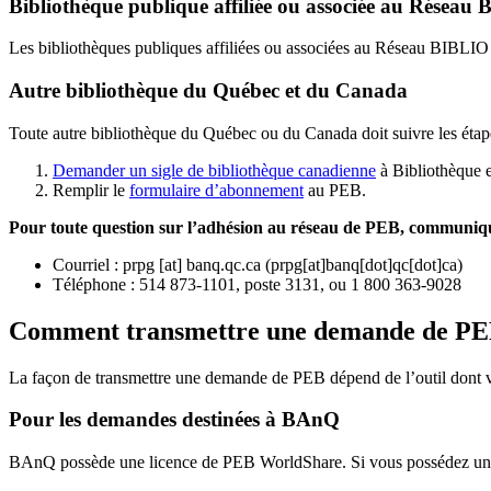
Bibliothèque publique affiliée ou associée au Résea
Les bibliothèques publiques affiliées ou associées au Réseau BIBLI
Autre bibliothèque du Québec et du Canada
Toute autre bibliothèque du Québec ou du Canada doit suivre les étap
Demander un sigle de bibliothèque canadienne
à Bibliothèque 
Remplir le
f
ormulaire d’abonnement
au PEB.
Pour toute question sur l’adhésion au réseau de PEB,
communique
Courriel
:
prpg
[at]
banq.qc.ca
(
prpg[at]banq[dot]qc[dot]ca
)
Téléphone : 514 873-1101, poste 3131, ou 1 800 363-9028
Comment transmettre une demande de P
La façon de transmettre une demande de PEB dépend de l’outil dont vo
Pour les demandes destinées à BAnQ
BAnQ possède une licence de PEB WorldShare. Si vous possédez une l