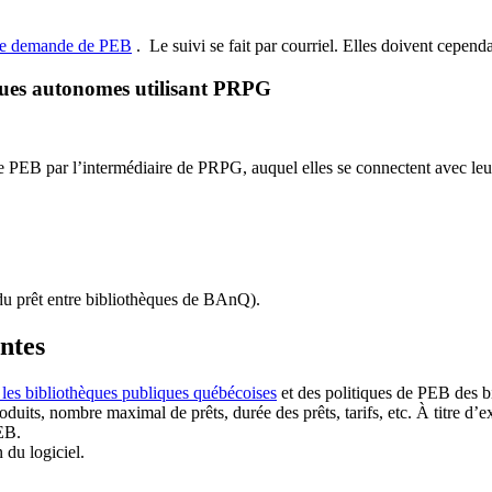
de demande de PEB
.
Le suivi se fait par courriel.
Elles doivent cependan
ques autonomes utilisant PRPG
EB par l’intermédiaire de PRPG, auquel elles se connectent avec leur i
u prêt entre bibliothèques de BAnQ)
.
antes
 les bibliothèques publiques québécoises
et des politiques de PEB des b
duits, nombre maximal de prêts, durée des prêts, tarifs, etc. À titre d’
EB.
n du logiciel.