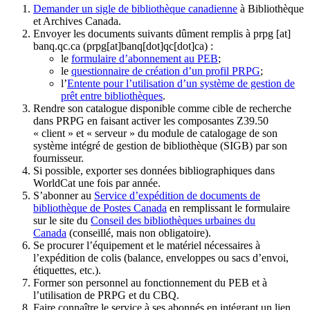
Demander un sigle de bibliothèque canadienne
à Bibliothèque
et Archives Canada.
Envoyer les documents suivants dûment remplis à
prpg
[at]
banq.qc.ca
(prpg[at]banq[dot]qc[dot]ca)
:
le
formulaire d’abonnement au PEB
;
le
questionnaire de création d’un profil PRPG
;
l’
Entente pour l’utilisation d’un système de gestion de
prêt entre bibliothèques
.
Rendre son catalogue disponible comme cible de recherche
dans PRPG en faisant activer les composantes Z39.50
« client » et « serveur » du module de catalogage de son
système intégré de gestion de bibliothèque (SIGB) par son
fournisseur
.
Si possible, exporter ses données bibliographiques dans
WorldCat une fois par année.
S’abonner au
Service d’expédition de documents de
bibliothèque de Postes Canada
en remplissant le formulaire
sur le site du
Conseil des bibliothèques urbaines du
Canada
(conseillé, mais non obligatoire).
Se procurer l’équipement et le matériel nécessaires à
l’expédition de colis (balance, enveloppes ou sacs d’envoi,
étiquettes, etc.).
Former son personnel au fonctionnement du PEB et à
l’utilisation de PRPG et du CBQ.
Faire connaître le service à ses abonnés en intégrant un lien