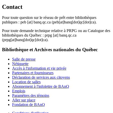
Contact
Pour toute question sur le réseau de prêt entre bibliothèques
publiques :
peb
[at]
banq.qc.ca
(peb[at]banq[dot]qc[dot]ca)
.
Pour toute demande technique relative à PRPG ou au Catalogue des
bibliothèques du Québec :
prpg
[at]
banq.qc.ca
(prpg[at]banq[dot]qc[dot]ca)
.
Bibliothèque et Archives nationales du Québec
Salle de presse
Nétiquette
Accès à l'information et vie privée
Partenaires et fournisseurs
Déclaration de services aux citoyens
Location de salles
Abonnement à l'infolettre de BAnQ
Emplois
Paramètres des témoins
Aller sur place
Fondation de BAnQ