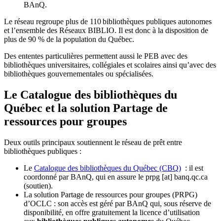
BAnQ.
Le réseau regroupe plus de 110
biblioth
è
ques publiques autonomes
et l
’
ensemble des R
é
seaux BIBLIO. Il est donc
à
la disposition de
plus de 90 % de la population du Qu
é
bec.
Des ententes particulières permettent aussi le PEB avec des
bibliothèques universitaires, collégiales et scolaires ainsi qu’avec des
bibliothèques gouvernementales ou spécialisées.
Le Catalogue des bibliothèques du
Québec et la solution Partage de
ressources pour groupes
Deux outils principaux soutiennent le réseau de prêt entre
bibliothèques publiques :
Le
Catalogue des bibliothèques du Québec (CBQ)
: il est
coordonné par BAnQ, qui en assure le
prpg
[at]
banq.qc.ca
(soutien)
.
La solution Partage de ressources pour groupes (PRPG)
d’OCLC : son accès est géré par BAnQ qui, sous réserve de
disponibilité, en offre gratuitement la licence d’utilisation