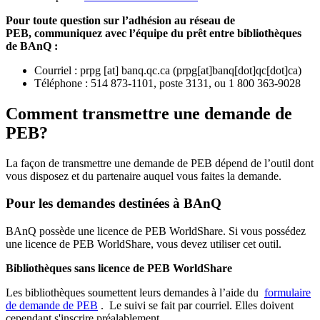
Pour toute question sur l’adhésion au réseau de
PEB,
communiquez avec l’équipe du prêt entre bibliothèques
de BAnQ :
Courriel
:
prpg
[at]
banq.qc.ca
(
prpg[at]banq[dot]qc[dot]ca
)
Téléphone : 514 873-1101, poste 3131, ou 1 800 363-9028
Comment transmettre une demande de
PEB?
La façon de transmettre une demande de PEB dépend de l’outil dont
vous disposez et du partenaire auquel vous faites la demande.
Pour les demandes destinées à BAnQ
BAnQ possède une licence de PEB WorldShare. Si vous possédez
une licence de PEB WorldShare, vous devez utiliser cet outil.
Bibliothèques sans licence de PEB WorldShare
Les bibliothèques soumettent leurs demandes à l’aide du
formulaire
de demande de PEB
.
Le suivi se fait par courriel.
Elles doivent
cependant s'inscrire préalablement.