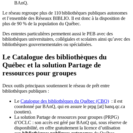
BAnQ.
Le réseau regroupe plus de 110
biblioth
è
ques publiques autonomes
et l
’
ensemble des R
é
seaux BIBLIO. Il est donc
à
la disposition de
plus de 90 % de la population du Qu
é
bec.
Des ententes particulières permettent aussi le PEB avec des
bibliothèques universitaires, collégiales et scolaires ainsi qu’avec des
bibliothèques gouvernementales ou spécialisées.
Le Catalogue des bibliothèques du
Québec et la solution Partage de
ressources pour groupes
Deux outils principaux soutiennent le réseau de prêt entre
bibliothèques publiques :
Le
Catalogue des bibliothèques du Québec (CBQ)
: il est
coordonné par BAnQ, qui en assure le
prpg
[at]
banq.qc.ca
(soutien)
.
La solution Partage de ressources pour groupes (PRPG)
d’OCLC : son accès est géré par BAnQ qui, sous réserve de
disponibilité, en offre gratuitement la licence d’utilisation