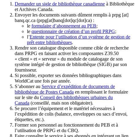
Demander un sigle de bibliothèque canadienne
à Bibliothèque
et Archives Canada.
Envoyer les documents suivants dûment remplis à
prpg
[at]
banq.qc.ca
(prpg[at]banq[dot]qc[dot]ca)
:
le
formulaire d’abonnement au PEB
;
le
questionnaire de création d’un profil PRPG
;
l’
Entente pour l’utilisation d’un système de gestion de
prêt entre bibliothèques
.
Rendre son catalogue disponible comme cible de recherche
dans PRPG en faisant activer les composantes Z39.50
« client » et « serveur » du module de catalogage de son
système intégré de gestion de bibliothèque (SIGB) par son
fournisseur
.
Si possible, exporter ses données bibliographiques dans
WorldCat une fois par année.
S’abonner au
Service d’expédition de documents de
bibliothèque de Postes Canada
en remplissant le formulaire
sur le site du
Conseil des bibliothèques urbaines du
Canada
(conseillé, mais non obligatoire).
Se procurer l’équipement et le matériel nécessaires à
l’expédition de colis (balance, enveloppes ou sacs d’envoi,
étiquettes, etc.).
Former son personnel au fonctionnement du PEB et à
l’utilisation de PRPG et du CBQ.
Faire connaître le service à ses abonnés en intégrant un lien