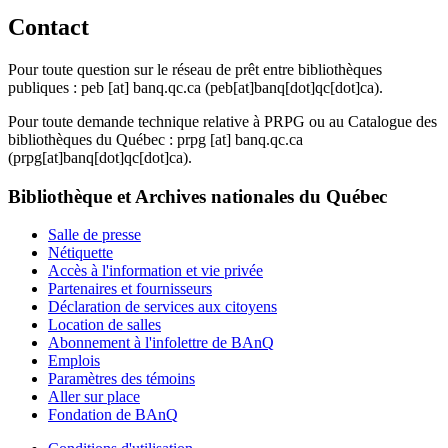
Contact
Pour toute question sur le réseau de prêt entre bibliothèques
publiques :
peb
[at]
banq.qc.ca
(peb[at]banq[dot]qc[dot]ca)
.
Pour toute demande technique relative à PRPG ou au Catalogue des
bibliothèques du Québec :
prpg
[at]
banq.qc.ca
(prpg[at]banq[dot]qc[dot]ca)
.
Bibliothèque et Archives nationales du Québec
Salle de presse
Nétiquette
Accès à l'information et vie privée
Partenaires et fournisseurs
Déclaration de services aux citoyens
Location de salles
Abonnement à l'infolettre de BAnQ
Emplois
Paramètres des témoins
Aller sur place
Fondation de BAnQ