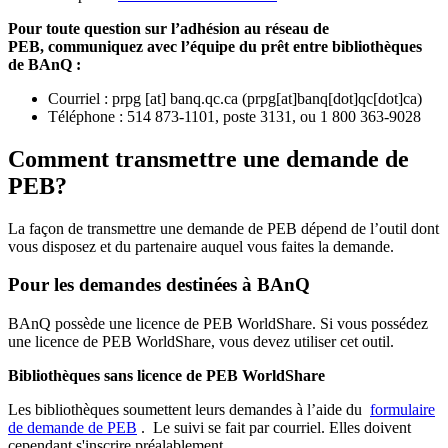
Pour toute question sur l’adhésion au réseau de
PEB,
communiquez avec l’équipe du prêt entre bibliothèques
de BAnQ :
Courriel
:
prpg
[at]
banq.qc.ca
(
prpg[at]banq[dot]qc[dot]ca
)
Téléphone : 514 873-1101, poste 3131, ou 1 800 363-9028
Comment transmettre une demande de
PEB?
La façon de transmettre une demande de PEB dépend de l’outil dont
vous disposez et du partenaire auquel vous faites la demande.
Pour les demandes destinées à BAnQ
BAnQ possède une licence de PEB WorldShare. Si vous possédez
une licence de PEB WorldShare, vous devez utiliser cet outil.
Bibliothèques sans licence de PEB WorldShare
Les bibliothèques soumettent leurs demandes à l’aide du
formulaire
de demande de PEB
.
Le suivi se fait par courriel.
Elles doivent
cependant s'inscrire préalablement.