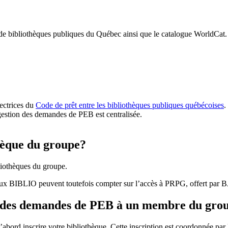
 de bibliothèques publiques du Québec ainsi que le catalogue WorldCat.
rectrices du
Code de prêt entre les bibliothèques publiques québécoises
.
gestion des demandes de PEB est centralisée.
hèque du groupe?
iothèques du groupe.
aux BIBLIO peuvent toutefois compter sur l’accès à PRPG, offert par
r des demandes de PEB à un membre du gro
bord inscrire votre bibliothèque. Cette inscription est coordonnée pa