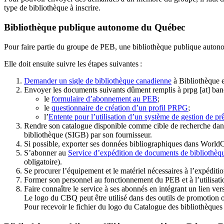
type de bibliothèque à inscrire.
Bibliothèque publique autonome du Québec
Pour faire partie du groupe de PEB, une bibliothèque publique auton
Elle doit ensuite suivre les étapes suivantes
:
Demander un sigle de bibliothèque canadienne
à Bibliothèque 
Envoyer les documents suivants dûment remplis à
prpg
[at]
ban
le
formulaire d’abonnement au PEB
;
le
questionnaire de création d’un profil PRPG
;
l’
Entente pour l’utilisation d’un système de gestion de prê
Rendre son catalogue disponible comme cible de recherche dans
bibliothèque (SIGB) par son fournisseur
.
Si possible, exporter ses données bibliographiques dans WorldC
S’abonner au
Service d’expédition de documents de bibliothèq
obligatoire).
Se procurer l’équipement et le matériel nécessaires à l’expéditio
Former son personnel au fonctionnement du PEB et à l’utilis
Faire connaître le service à ses abonnés en intégrant un lien vers
Le logo du CBQ peut être utilisé dans des outils de promotion o
Pour recevoir le fichier du logo du Catalogue des bibliothèque