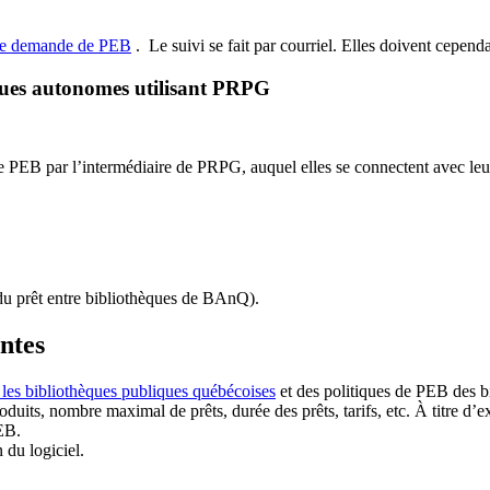
de demande de PEB
.
Le suivi se fait par courriel.
Elles doivent cependan
ques autonomes utilisant PRPG
EB par l’intermédiaire de PRPG, auquel elles se connectent avec leur i
u prêt entre bibliothèques de BAnQ)
.
antes
 les bibliothèques publiques québécoises
et des politiques de PEB des b
duits, nombre maximal de prêts, durée des prêts, tarifs, etc. À titre d’
EB.
n du logiciel.