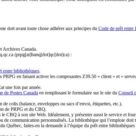
ome doit avant toute chose adhérer aux principes du
Code de prêt entre 
et Archives Canada.
q.qc.ca
(prpg[at]banq[dot]qc[dot]ca)
:
t entre bibliothèques
.
 PRPG en faisant activer les composantes Z39.50 « client » et « serveu
at une fois par année.
ue de Postes Canada
en remplissant le formulaire sur le site du
Conseil 
n de colis (balance, enveloppes ou sacs d’envoi, étiquettes, etc.).
ation de PRPG et du CBQ.
 le CBQ à son site Web. Idéalement, y présenter aussi le service et fourni
u de communication personnalisés. La bibliothèque qui l’emploie doit tou
s du Québec, faites-en la demande à l’équipe du prêt entre bibliothèqu