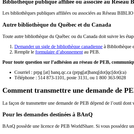
Bibliothèque publique affiliée ou associée au Résea
Les bibliothèques publiques affiliées ou associées au Réseau BIBLI
Autre bibliothèque du Québec et du Canada
Toute autre bibliothèque du Québec ou du Canada doit suivre les étap
Demander un sigle de bibliothèque canadienne
à Bibliothèque 
Remplir le
f
ormulaire d’abonnement
au PEB.
Pour toute question sur l’adhésion au réseau de PEB,
communique
Courriel
:
prpg
[at]
banq.qc.ca
(
prpg[at]banq[dot]qc[dot]ca
)
Téléphone : 514 873-1101, poste 3131, ou 1 800 363-9028
Comment transmettre une demande de P
La façon de transmettre une demande de PEB dépend de l’outil dont vo
Pour les demandes destinées à BAnQ
BAnQ possède une licence de PEB WorldShare. Si vous possédez une l