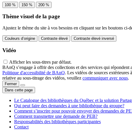
100 %
150 %
200 %
Thème visuel de la page
Ajustez le thème du site à vos besoins en cliquant sur les boutons ci-d
Couleurs d’origine
Contraste élevé
Contraste élevé inversé
Vidéo
Afficher les sous-titres par défaut.
BAnQ s’engage à offrir des collections et des services qui répondent 
Politique d'accessibilité de BAnQ
. Les vidéos de sources extérieures 
relative au sous-titrage des vidéos, veuillez
communiquer avec nous
.
Fermer
Dans cette page
Le Catalogue des bibliothèques du Québec et la solution Parta
Qui peut faire des demandes à une bibliothèque du groupe?
Comment s’inscrire pour pouvoir envoyer des demandes de P
Comment transmettre une demande de PEB?
Responsabilités des bibliothèques participantes
Contact