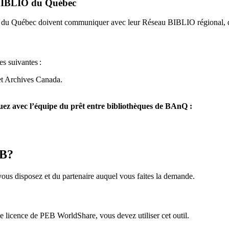
u BIBLIO du Québec
O du Québec doivent communiquer avec leur Réseau BIBLIO régional, q
es suivantes
:
et Archives Canada.
z avec l’équipe du prêt entre bibliothèques de BAnQ :
EB?
us disposez et du partenaire auquel vous faites la demande.
icence de PEB WorldShare, vous devez utiliser cet outil.