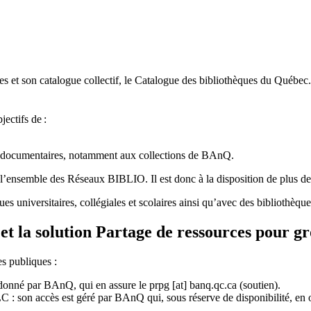
 et son catalogue collectif, le Catalogue des bibliothèques du Québec.
jectifs de
:
ces documentaires, notamment aux collections de BAnQ.
l
’
ensemble des R
é
seaux BIBLIO. Il est donc
à
la disposition de plus d
ues universitaires, collégiales et scolaires ainsi qu’avec des bibliothè
et la solution Partage de ressources pour g
es publiques :
rdonné par BAnQ, qui en assure le
prpg
[at]
banq.qc.ca
(soutien)
.
 son accès est géré par BAnQ qui, sous réserve de disponibilité, en off