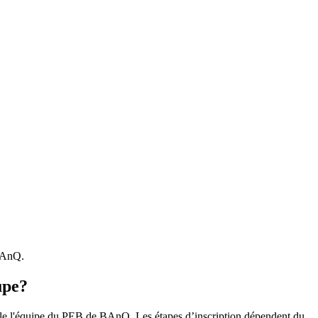
 BAnQ.
upe?
r le l'équipe du PEB de BAnQ. Les étapes d’inscription dépendent du