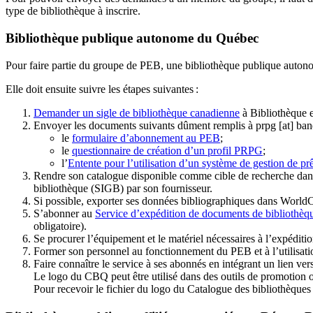
type de bibliothèque à inscrire.
Bibliothèque publique autonome du Québec
Pour faire partie du groupe de PEB, une bibliothèque publique auton
Elle doit ensuite suivre les étapes suivantes
:
Demander un sigle de bibliothèque canadienne
à Bibliothèque 
Envoyer les documents suivants dûment remplis à
prpg
[at]
ban
le
formulaire d’abonnement au PEB
;
le
questionnaire de création d’un profil PRPG
;
l’
Entente pour l’utilisation d’un système de gestion de prê
Rendre son catalogue disponible comme cible de recherche dans
bibliothèque (SIGB) par son fournisseur
.
Si possible, exporter ses données bibliographiques dans WorldC
S’abonner au
Service d’expédition de documents de bibliothèq
obligatoire).
Se procurer l’équipement et le matériel nécessaires à l’expéditio
Former son personnel au fonctionnement du PEB et à l’utilis
Faire connaître le service à ses abonnés en intégrant un lien vers
Le logo du CBQ peut être utilisé dans des outils de promotion o
Pour recevoir le fichier du logo du Catalogue des bibliothèque