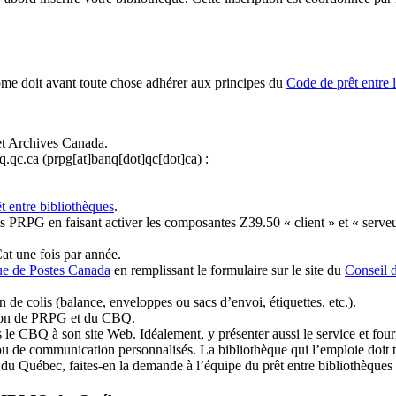
ome doit avant toute chose adhérer aux principes du
Code de prêt entre 
et Archives Canada.
q.qc.ca
(prpg[at]banq[dot]qc[dot]ca)
:
t entre bibliothèques
.
 PRPG en faisant activer les composantes Z39.50 « client » et « serveu
at une fois par année.
ue de Postes Canada
en remplissant le formulaire sur le site du
Conseil 
n de colis (balance, enveloppes ou sacs d’envoi, étiquettes, etc.).
ation de PRPG et du CBQ.
 le CBQ à son site Web. Idéalement, y présenter aussi le service et fourni
u de communication personnalisés. La bibliothèque qui l’emploie doit tou
s du Québec, faites-en la demande à l’équipe du prêt entre bibliothèqu