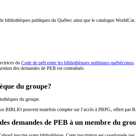
 de bibliothèques publiques du Québec ainsi que le catalogue WorldCat.
rectrices du
Code de prêt entre les bibliothèques publiques québécoises
.
gestion des demandes de PEB est centralisée.
hèque du groupe?
iothèques du groupe.
aux BIBLIO peuvent toutefois compter sur l’accès à PRPG, offert par
r des demandes de PEB à un membre du gro
bord inscrire votre bibliothèque. Cette inscription est coordonnée pa