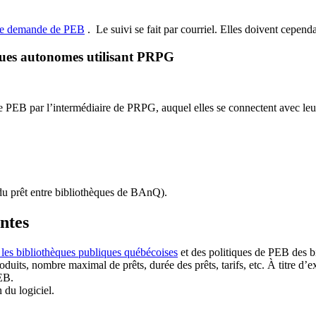
de demande de PEB
.
Le suivi se fait par courriel.
Elles doivent cependan
ques autonomes utilisant PRPG
EB par l’intermédiaire de PRPG, auquel elles se connectent avec leur i
u prêt entre bibliothèques de BAnQ)
.
antes
 les bibliothèques publiques québécoises
et des politiques de PEB des b
duits, nombre maximal de prêts, durée des prêts, tarifs, etc. À titre d’
EB.
n du logiciel.