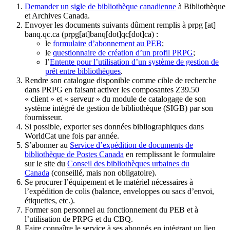
Demander un sigle de bibliothèque canadienne
à Bibliothèque
et Archives Canada.
Envoyer les documents suivants dûment remplis à
prpg
[at]
banq.qc.ca
(prpg[at]banq[dot]qc[dot]ca)
:
le
formulaire d’abonnement au PEB
;
le
questionnaire de création d’un profil PRPG
;
l’
Entente pour l’utilisation d’un système de gestion de
prêt entre bibliothèques
.
Rendre son catalogue disponible comme cible de recherche
dans PRPG en faisant activer les composantes Z39.50
« client » et « serveur » du module de catalogage de son
système intégré de gestion de bibliothèque (SIGB) par son
fournisseur
.
Si possible, exporter ses données bibliographiques dans
WorldCat une fois par année.
S’abonner au
Service d’expédition de documents de
bibliothèque de Postes Canada
en remplissant le formulaire
sur le site du
Conseil des bibliothèques urbaines du
Canada
(conseillé, mais non obligatoire).
Se procurer l’équipement et le matériel nécessaires à
l’expédition de colis (balance, enveloppes ou sacs d’envoi,
étiquettes, etc.).
Former son personnel au fonctionnement du PEB et à
l’utilisation de PRPG et du CBQ.
Faire connaître le service à ses abonnés en intégrant un lien