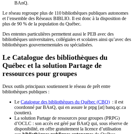
BAnQ.
Le réseau regroupe plus de 110
biblioth
è
ques publiques autonomes
et l
’
ensemble des R
é
seaux BIBLIO. Il est donc
à
la disposition de
plus de 90 % de la population du Qu
é
bec.
Des ententes particulières permettent aussi le PEB avec des
bibliothèques universitaires, collégiales et scolaires ainsi qu’avec des
bibliothèques gouvernementales ou spécialisées.
Le Catalogue des bibliothèques du
Québec et la solution Partage de
ressources pour groupes
Deux outils principaux soutiennent le réseau de prêt entre
bibliothèques publiques :
Le
Catalogue des bibliothèques du Québec (CBQ)
: il est
coordonné par BAnQ, qui en assure le
prpg
[at]
banq.qc.ca
(soutien)
.
La solution Partage de ressources pour groupes (PRPG)
d’OCLC : son accès est géré par BAnQ qui, sous réserve de
disponibilité, en offre gratuitement la licence d’utilisation