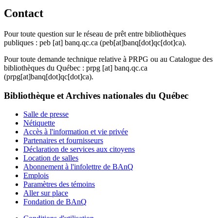
Contact
Pour toute question sur le réseau de prêt entre bibliothèques
publiques :
peb
[at]
banq.qc.ca
(peb[at]banq[dot]qc[dot]ca)
.
Pour toute demande technique relative à PRPG ou au Catalogue des
bibliothèques du Québec :
prpg
[at]
banq.qc.ca
(prpg[at]banq[dot]qc[dot]ca)
.
Bibliothèque et Archives nationales du Québec
Salle de presse
Nétiquette
Accès à l'information et vie privée
Partenaires et fournisseurs
Déclaration de services aux citoyens
Location de salles
Abonnement à l'infolettre de BAnQ
Emplois
Paramètres des témoins
Aller sur place
Fondation de BAnQ