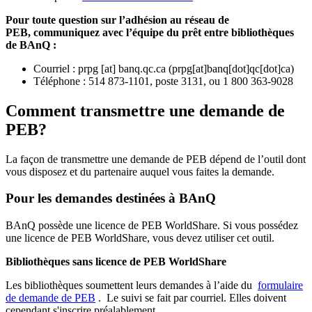
Pour toute question sur l’adhésion au réseau de
PEB,
communiquez avec l’équipe du prêt entre bibliothèques
de BAnQ :
Courriel
:
prpg
[at]
banq.qc.ca
(
prpg[at]banq[dot]qc[dot]ca
)
Téléphone : 514 873-1101, poste 3131, ou 1 800 363-9028
Comment transmettre une demande de
PEB?
La façon de transmettre une demande de PEB dépend de l’outil dont
vous disposez et du partenaire auquel vous faites la demande.
Pour les demandes destinées à BAnQ
BAnQ possède une licence de PEB WorldShare. Si vous possédez
une licence de PEB WorldShare, vous devez utiliser cet outil.
Bibliothèques sans licence de PEB WorldShare
Les bibliothèques soumettent leurs demandes à l’aide du
formulaire
de demande de PEB
.
Le suivi se fait par courriel.
Elles doivent
cependant s'inscrire préalablement.