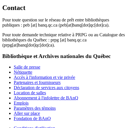
Contact
Pour toute question sur le réseau de prêt entre bibliothèques
publiques :
peb
[at]
banq.qc.ca
(peb[at]banq[dot]qc[dot]ca)
.
Pour toute demande technique relative à PRPG ou au Catalogue des
bibliothèques du Québec :
prpg
[at]
banq.qc.ca
(prpg[at]banq[dot]qc[dot]ca)
.
Bibliothèque et Archives nationales du Québec
Salle de presse
Nétiquette
Accès à l'information et vie privée
Partenaires et fournisseurs
Déclaration de services aux citoyens
Location de salles
Abonnement à l'infolettre de BAnQ
Emplois
Paramètres des témoins
Aller sur place
Fondation de BAnQ