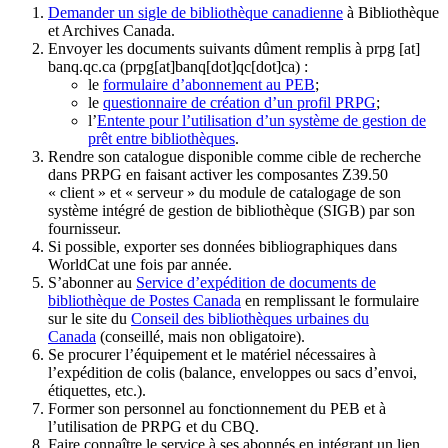
Demander un sigle de bibliothèque canadienne
à Bibliothèque
et Archives Canada.
Envoyer les documents suivants dûment remplis à
prpg
[at]
banq.qc.ca
(prpg[at]banq[dot]qc[dot]ca)
:
le
formulaire d’abonnement au PEB
;
le
questionnaire de création d’un profil PRPG
;
l’
Entente pour l’utilisation d’un système de gestion de
prêt entre bibliothèques
.
Rendre son catalogue disponible comme cible de recherche
dans PRPG en faisant activer les composantes Z39.50
« client » et « serveur » du module de catalogage de son
système intégré de gestion de bibliothèque (SIGB) par son
fournisseur
.
Si possible, exporter ses données bibliographiques dans
WorldCat une fois par année.
S’abonner au
Service d’expédition de documents de
bibliothèque de Postes Canada
en remplissant le formulaire
sur le site du
Conseil des bibliothèques urbaines du
Canada
(conseillé, mais non obligatoire).
Se procurer l’équipement et le matériel nécessaires à
l’expédition de colis (balance, enveloppes ou sacs d’envoi,
étiquettes, etc.).
Former son personnel au fonctionnement du PEB et à
l’utilisation de PRPG et du CBQ.
Faire connaître le service à ses abonnés en intégrant un lien