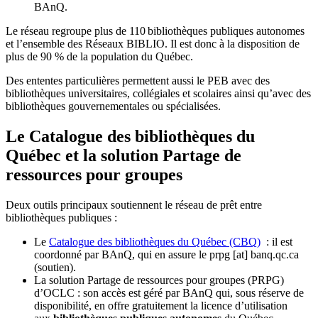
BAnQ.
Le réseau regroupe plus de 110
biblioth
è
ques publiques autonomes
et l
’
ensemble des R
é
seaux BIBLIO. Il est donc
à
la disposition de
plus de 90 % de la population du Qu
é
bec.
Des ententes particulières permettent aussi le PEB avec des
bibliothèques universitaires, collégiales et scolaires ainsi qu’avec des
bibliothèques gouvernementales ou spécialisées.
Le Catalogue des bibliothèques du
Québec et la solution Partage de
ressources pour groupes
Deux outils principaux soutiennent le réseau de prêt entre
bibliothèques publiques :
Le
Catalogue des bibliothèques du Québec (CBQ)
: il est
coordonné par BAnQ, qui en assure le
prpg
[at]
banq.qc.ca
(soutien)
.
La solution Partage de ressources pour groupes (PRPG)
d’OCLC : son accès est géré par BAnQ qui, sous réserve de
disponibilité, en offre gratuitement la licence d’utilisation