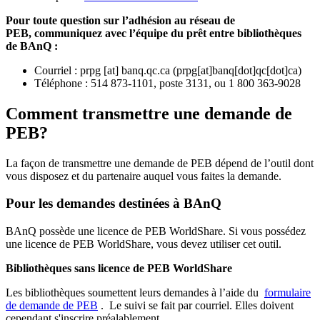
Pour toute question sur l’adhésion au réseau de
PEB,
communiquez avec l’équipe du prêt entre bibliothèques
de BAnQ :
Courriel
:
prpg
[at]
banq.qc.ca
(
prpg[at]banq[dot]qc[dot]ca
)
Téléphone : 514 873-1101, poste 3131, ou 1 800 363-9028
Comment transmettre une demande de
PEB?
La façon de transmettre une demande de PEB dépend de l’outil dont
vous disposez et du partenaire auquel vous faites la demande.
Pour les demandes destinées à BAnQ
BAnQ possède une licence de PEB WorldShare. Si vous possédez
une licence de PEB WorldShare, vous devez utiliser cet outil.
Bibliothèques sans licence de PEB WorldShare
Les bibliothèques soumettent leurs demandes à l’aide du
formulaire
de demande de PEB
.
Le suivi se fait par courriel.
Elles doivent
cependant s'inscrire préalablement.