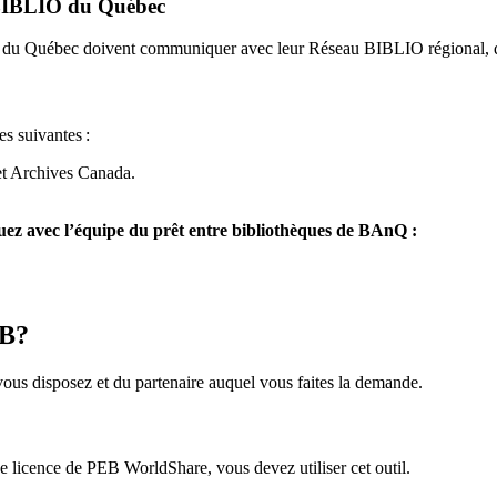
u BIBLIO du Québec
O du Québec doivent communiquer avec leur Réseau BIBLIO régional, q
es suivantes
:
et Archives Canada.
z avec l’équipe du prêt entre bibliothèques de BAnQ :
EB?
us disposez et du partenaire auquel vous faites la demande.
icence de PEB WorldShare, vous devez utiliser cet outil.