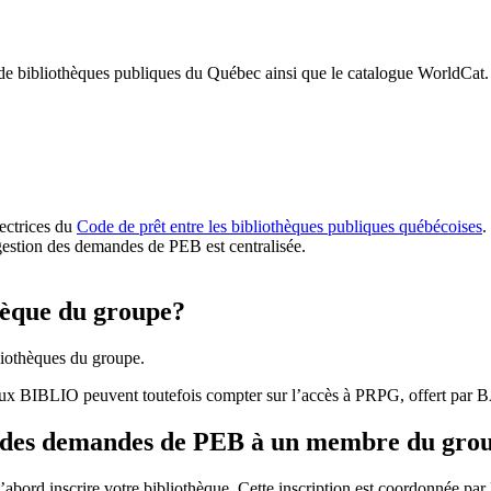
 de bibliothèques publiques du Québec ainsi que le catalogue WorldCat.
rectrices du
Code de prêt entre les bibliothèques publiques québécoises
.
gestion des demandes de PEB est centralisée.
hèque du groupe?
iothèques du groupe.
aux BIBLIO peuvent toutefois compter sur l’accès à PRPG, offert par
r des demandes de PEB à un membre du gro
bord inscrire votre bibliothèque. Cette inscription est coordonnée pa