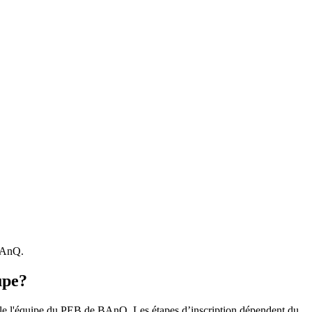
 BAnQ.
upe?
r le l'équipe du PEB de BAnQ. Les étapes d’inscription dépendent du