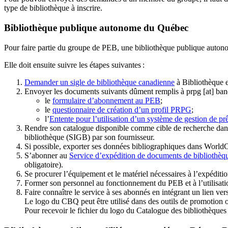
type de bibliothèque à inscrire.
Bibliothèque publique autonome du Québec
Pour faire partie du groupe de PEB, une bibliothèque publique auton
Elle doit ensuite suivre les étapes suivantes
:
Demander un sigle de bibliothèque canadienne
à Bibliothèque 
Envoyer les documents suivants dûment remplis à
prpg
[at]
ban
le
formulaire d’abonnement au PEB
;
le
questionnaire de création d’un profil PRPG
;
l’
Entente pour l’utilisation d’un système de gestion de prê
Rendre son catalogue disponible comme cible de recherche dans
bibliothèque (SIGB) par son fournisseur
.
Si possible, exporter ses données bibliographiques dans WorldC
S’abonner au
Service d’expédition de documents de bibliothèq
obligatoire).
Se procurer l’équipement et le matériel nécessaires à l’expéditio
Former son personnel au fonctionnement du PEB et à l’utilis
Faire connaître le service à ses abonnés en intégrant un lien vers
Le logo du CBQ peut être utilisé dans des outils de promotion o
Pour recevoir le fichier du logo du Catalogue des bibliothèque