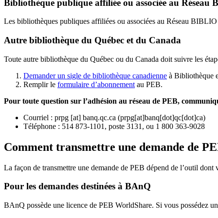
Bibliothèque publique affiliée ou associée au Résea
Les bibliothèques publiques affiliées ou associées au Réseau BIBLI
Autre bibliothèque du Québec et du Canada
Toute autre bibliothèque du Québec ou du Canada doit suivre les étap
Demander un sigle de bibliothèque canadienne
à Bibliothèque 
Remplir le
f
ormulaire d’abonnement
au PEB.
Pour toute question sur l’adhésion au réseau de PEB,
communique
Courriel
:
prpg
[at]
banq.qc.ca
(
prpg[at]banq[dot]qc[dot]ca
)
Téléphone : 514 873-1101, poste 3131, ou 1 800 363-9028
Comment transmettre une demande de P
La façon de transmettre une demande de PEB dépend de l’outil dont vo
Pour les demandes destinées à BAnQ
BAnQ possède une licence de PEB WorldShare. Si vous possédez une l