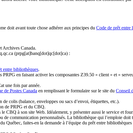
ome doit avant toute chose adhérer aux principes du
Code de prêt entre 
et Archives Canada.
q.qc.ca
(prpg[at]banq[dot]qc[dot]ca)
:
t entre bibliothèques
.
 PRPG en faisant activer les composantes Z39.50 « client » et « serveu
at une fois par année.
ue de Postes Canada
en remplissant le formulaire sur le site du
Conseil 
n de colis (balance, enveloppes ou sacs d’envoi, étiquettes, etc.).
ation de PRPG et du CBQ.
 le CBQ à son site Web. Idéalement, y présenter aussi le service et fourni
u de communication personnalisés. La bibliothèque qui l’emploie doit tou
s du Québec, faites-en la demande à l’équipe du prêt entre bibliothèqu