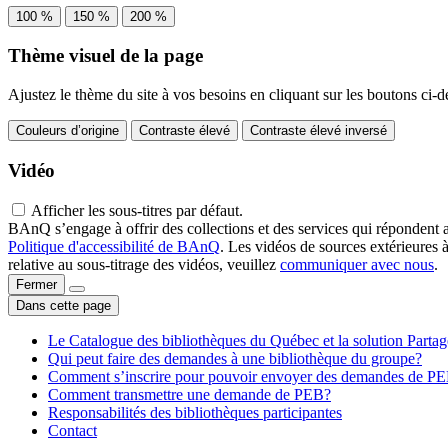
100 %
150 %
200 %
Thème visuel de la page
Ajustez le thème du site à vos besoins en cliquant sur les boutons ci-d
Couleurs d’origine
Contraste élevé
Contraste élevé inversé
Vidéo
Afficher les sous-titres par défaut.
BAnQ s’engage à offrir des collections et des services qui répondent 
Politique d'accessibilité de BAnQ
. Les vidéos de sources extérieures 
relative au sous-titrage des vidéos, veuillez
communiquer avec nous
.
Fermer
Dans cette page
Le Catalogue des bibliothèques du Québec et la solution Parta
Qui peut faire des demandes à une bibliothèque du groupe?
Comment s’inscrire pour pouvoir envoyer des demandes de P
Comment transmettre une demande de PEB?
Responsabilités des bibliothèques participantes
Contact