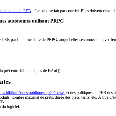
de demande de PEB
.
Le suivi se fait par courriel.
Elles doivent cependan
ques autonomes utilisant PRPG
EB par l’intermédiaire de PRPG, auquel elles se connectent avec leur i
u prêt entre bibliothèques de BAnQ)
.
antes
 les bibliothèques publiques québécoises
et des politiques de PEB des b
duits, nombre maximal de prêts, durée des prêts, tarifs, etc. À titre d’
EB.
n du logiciel.