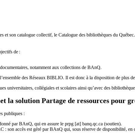
 et son catalogue collectif, le Catalogue des bibliothèques du Québec.
jectifs de
:
ces documentaires, notamment aux collections de BAnQ.
l
’
ensemble des R
é
seaux BIBLIO. Il est donc
à
la disposition de plus d
ues universitaires, collégiales et scolaires ainsi qu’avec des bibliothè
et la solution Partage de ressources pour g
es publiques :
rdonné par BAnQ, qui en assure le
prpg
[at]
banq.qc.ca
(soutien)
.
 son accès est géré par BAnQ qui, sous réserve de disponibilité, en off