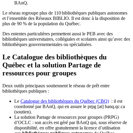
BAnQ.
Le réseau regroupe plus de 110
biblioth
è
ques publiques autonomes
et l
’
ensemble des R
é
seaux BIBLIO. Il est donc
à
la disposition de
plus de 90 % de la population du Qu
é
bec.
Des ententes particulières permettent aussi le PEB avec des
bibliothèques universitaires, collégiales et scolaires ainsi qu’avec des
bibliothèques gouvernementales ou spécialisées.
Le Catalogue des bibliothèques du
Québec et la solution Partage de
ressources pour groupes
Deux outils principaux soutiennent le réseau de prêt entre
bibliothèques publiques :
Le
Catalogue des bibliothèques du Québec (CBQ)
: il est
coordonné par BAnQ, qui en assure le
prpg
[at]
banq.qc.ca
(soutien)
.
La solution Partage de ressources pour groupes (PRPG)
d’OCLC : son accès est géré par BAnQ qui, sous réserve de
disponibilité, en offre gratuitement la licence d’utilisation