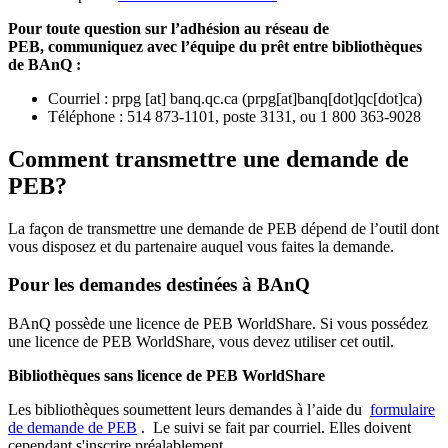
Pour toute question sur l’adhésion au réseau de
PEB,
communiquez avec l’équipe du prêt entre bibliothèques
de BAnQ :
Courriel
:
prpg
[at]
banq.qc.ca
(
prpg[at]banq[dot]qc[dot]ca
)
Téléphone : 514 873-1101, poste 3131, ou 1 800 363-9028
Comment transmettre une demande de
PEB?
La façon de transmettre une demande de PEB dépend de l’outil dont
vous disposez et du partenaire auquel vous faites la demande.
Pour les demandes destinées à BAnQ
BAnQ possède une licence de PEB WorldShare. Si vous possédez
une licence de PEB WorldShare, vous devez utiliser cet outil.
Bibliothèques sans licence de PEB WorldShare
Les bibliothèques soumettent leurs demandes à l’aide du
formulaire
de demande de PEB
.
Le suivi se fait par courriel.
Elles doivent
cependant s'inscrire préalablement.