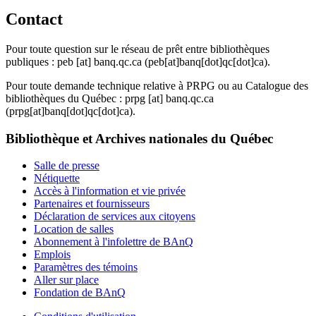
Contact
Pour toute question sur le réseau de prêt entre bibliothèques
publiques :
peb
[at]
banq.qc.ca
(peb[at]banq[dot]qc[dot]ca)
.
Pour toute demande technique relative à PRPG ou au Catalogue des
bibliothèques du Québec :
prpg
[at]
banq.qc.ca
(prpg[at]banq[dot]qc[dot]ca)
.
Bibliothèque et Archives nationales du Québec
Salle de presse
Nétiquette
Accès à l'information et vie privée
Partenaires et fournisseurs
Déclaration de services aux citoyens
Location de salles
Abonnement à l'infolettre de BAnQ
Emplois
Paramètres des témoins
Aller sur place
Fondation de BAnQ