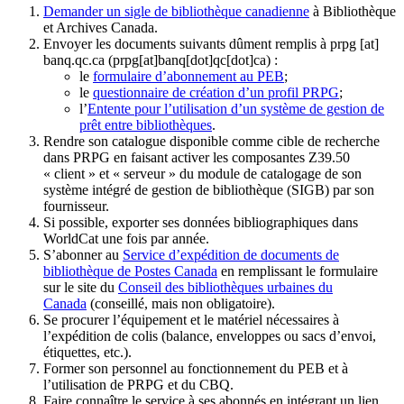
Demander un sigle de bibliothèque canadienne
à Bibliothèque
et Archives Canada.
Envoyer les documents suivants dûment remplis à
prpg
[at]
banq.qc.ca
(prpg[at]banq[dot]qc[dot]ca)
:
le
formulaire d’abonnement au PEB
;
le
questionnaire de création d’un profil PRPG
;
l’
Entente pour l’utilisation d’un système de gestion de
prêt entre bibliothèques
.
Rendre son catalogue disponible comme cible de recherche
dans PRPG en faisant activer les composantes Z39.50
« client » et « serveur » du module de catalogage de son
système intégré de gestion de bibliothèque (SIGB) par son
fournisseur
.
Si possible, exporter ses données bibliographiques dans
WorldCat une fois par année.
S’abonner au
Service d’expédition de documents de
bibliothèque de Postes Canada
en remplissant le formulaire
sur le site du
Conseil des bibliothèques urbaines du
Canada
(conseillé, mais non obligatoire).
Se procurer l’équipement et le matériel nécessaires à
l’expédition de colis (balance, enveloppes ou sacs d’envoi,
étiquettes, etc.).
Former son personnel au fonctionnement du PEB et à
l’utilisation de PRPG et du CBQ.
Faire connaître le service à ses abonnés en intégrant un lien