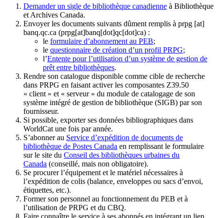
Demander un sigle de bibliothèque canadienne
à Bibliothèque
et Archives Canada.
Envoyer les documents suivants dûment remplis à
prpg
[at]
banq.qc.ca
(prpg[at]banq[dot]qc[dot]ca)
:
le
formulaire d’abonnement au PEB
;
le
questionnaire de création d’un profil PRPG
;
l’
Entente pour l’utilisation d’un système de gestion de
prêt entre bibliothèques
.
Rendre son catalogue disponible comme cible de recherche
dans PRPG en faisant activer les composantes Z39.50
« client » et « serveur » du module de catalogage de son
système intégré de gestion de bibliothèque (SIGB) par son
fournisseur
.
Si possible, exporter ses données bibliographiques dans
WorldCat une fois par année.
S’abonner au
Service d’expédition de documents de
bibliothèque de Postes Canada
en remplissant le formulaire
sur le site du
Conseil des bibliothèques urbaines du
Canada
(conseillé, mais non obligatoire).
Se procurer l’équipement et le matériel nécessaires à
l’expédition de colis (balance, enveloppes ou sacs d’envoi,
étiquettes, etc.).
Former son personnel au fonctionnement du PEB et à
l’utilisation de PRPG et du CBQ.
Faire connaître le service à ses abonnés en intégrant un lien