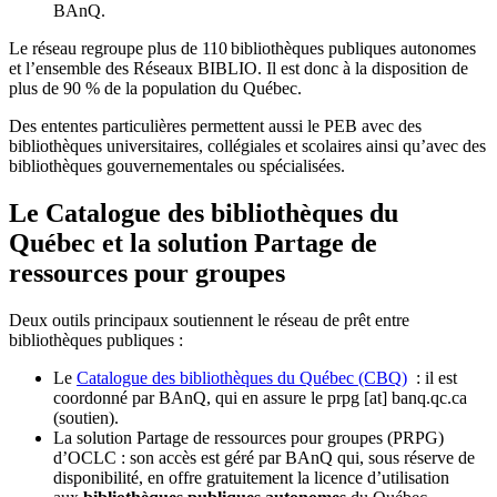
BAnQ.
Le réseau regroupe plus de 110
biblioth
è
ques publiques autonomes
et l
’
ensemble des R
é
seaux BIBLIO. Il est donc
à
la disposition de
plus de 90 % de la population du Qu
é
bec.
Des ententes particulières permettent aussi le PEB avec des
bibliothèques universitaires, collégiales et scolaires ainsi qu’avec des
bibliothèques gouvernementales ou spécialisées.
Le Catalogue des bibliothèques du
Québec et la solution Partage de
ressources pour groupes
Deux outils principaux soutiennent le réseau de prêt entre
bibliothèques publiques :
Le
Catalogue des bibliothèques du Québec (CBQ)
: il est
coordonné par BAnQ, qui en assure le
prpg
[at]
banq.qc.ca
(soutien)
.
La solution Partage de ressources pour groupes (PRPG)
d’OCLC : son accès est géré par BAnQ qui, sous réserve de
disponibilité, en offre gratuitement la licence d’utilisation