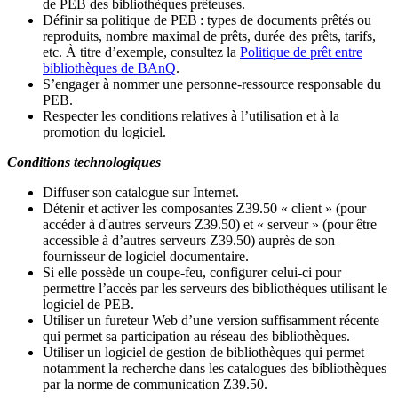
de PEB des bibliothèques prêteuses.
Définir sa politique de PEB
: types de documents prêtés ou
reproduits, nombre maximal de prêts, durée des prêts, tarifs,
etc. À titre d’exemple, consultez la
Politique de prêt entre
bibliothèques de BAnQ
.
S
’
engager à nommer une personne-ressource responsable du
PEB.
Respecter les conditions relatives à l
’
utilisation et à la
promotion du logiciel.
Conditions technologiques
Diffuser son catalogue sur Internet.
Détenir et activer les composantes Z39.50 « client » (pour
accéder à d'autres serveurs Z39.50) et « serveur » (pour être
accessible à d
’
autres serveurs Z39.50) auprès de son
fournisseur de logiciel documentaire.
Si elle possède un coupe-feu, configurer celui-ci pour
permettre l
’
accès par les serveurs des bibliothèques utilisant le
logiciel de PEB.
Utiliser un fureteur Web d
’
une version suffisamment récente
qui permet sa participation au réseau des bibliothèques.
Utiliser un logiciel de gestion de bibliothèques qui permet
notamment la recherche dans les catalogues des bibliothèques
par la norme de communication Z39.50.