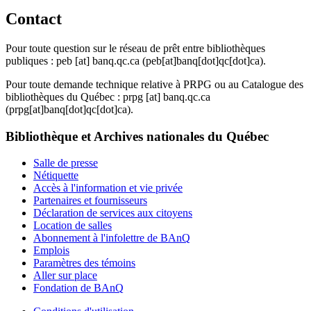
Contact
Pour toute question sur le réseau de prêt entre bibliothèques
publiques :
peb
[at]
banq.qc.ca
(peb[at]banq[dot]qc[dot]ca)
.
Pour toute demande technique relative à PRPG ou au Catalogue des
bibliothèques du Québec :
prpg
[at]
banq.qc.ca
(prpg[at]banq[dot]qc[dot]ca)
.
Bibliothèque et Archives nationales du Québec
Salle de presse
Nétiquette
Accès à l'information et vie privée
Partenaires et fournisseurs
Déclaration de services aux citoyens
Location de salles
Abonnement à l'infolettre de BAnQ
Emplois
Paramètres des témoins
Aller sur place
Fondation de BAnQ