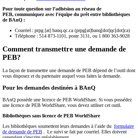
Pour toute question sur l’adhésion au réseau de
PEB,
communiquez avec l’équipe du prêt entre bibliothèques
de BAnQ :
Courriel
:
prpg
[at]
banq.qc.ca
(
prpg[at]banq[dot]qc[dot]ca
)
Téléphone : 514 873-1101, poste 3131, ou 1 800 363-9028
Comment transmettre une demande de
PEB?
La façon de transmettre une demande de PEB dépend de l’outil dont
vous disposez et du partenaire auquel vous faites la demande.
Pour les demandes destinées à BAnQ
BAnQ possède une licence de PEB WorldShare. Si vous possédez
une licence de PEB WorldShare, vous devez utiliser cet outil.
Bibliothèques sans licence de PEB WorldShare
Les bibliothèques soumettent leurs demandes à l’aide du
formulaire
de demande de PEB
.
Le suivi se fait par courriel.
Elles doivent
cependant s'inscrire préalablement.