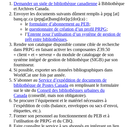
Demander un sigle de bibliothèque canadienne
à Bibliothèque
et Archives Canada.
Envoyer les documents suivants dûment remplis à
prpg
[at]
banq.qc.ca
(prpg[at]banq[dot]qc[dot]ca)
:
le
formulaire d’abonnement au PEB
;
le
questionnaire de création d’un profil PRPG
;
l’
Entente pour l’utilisation d’un système de gestion de
prêt entre bibliothèques
.
Rendre son catalogue disponible comme cible de recherche
dans PRPG en faisant activer les composantes Z39.50
« client » et « serveur » du module de catalogage de son
système intégré de gestion de bibliothèque (SIGB) par son
fournisseur
.
Si possible, exporter ses données bibliographiques dans
WorldCat une fois par année.
S’abonner au
Service d’expédition de documents de
bibliothèque de Postes Canada
en remplissant le formulaire
sur le site du
Conseil des bibliothèques urbaines du
Canada
(conseillé, mais non obligatoire).
Se procurer l’équipement et le matériel nécessaires à
l’expédition de colis (balance, enveloppes ou sacs d’envoi,
étiquettes, etc.).
Former son personnel au fonctionnement du PEB et à
l’utilisation de PRPG et du CBQ.
Faire connaître le service à ses abonnés en intégrant un lien