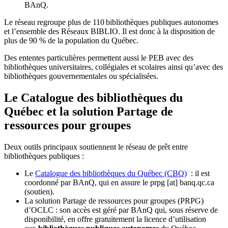
BAnQ.
Le réseau regroupe plus de 110
biblioth
è
ques publiques autonomes
et l
’
ensemble des R
é
seaux BIBLIO. Il est donc
à
la disposition de
plus de 90 % de la population du Qu
é
bec.
Des ententes particulières permettent aussi le PEB avec des
bibliothèques universitaires, collégiales et scolaires ainsi qu’avec des
bibliothèques gouvernementales ou spécialisées.
Le Catalogue des bibliothèques du
Québec et la solution Partage de
ressources pour groupes
Deux outils principaux soutiennent le réseau de prêt entre
bibliothèques publiques :
Le
Catalogue des bibliothèques du Québec (CBQ)
: il est
coordonné par BAnQ, qui en assure le
prpg
[at]
banq.qc.ca
(soutien)
.
La solution Partage de ressources pour groupes (PRPG)
d’OCLC : son accès est géré par BAnQ qui, sous réserve de
disponibilité, en offre gratuitement la licence d’utilisation