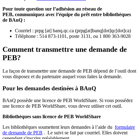
Pour toute question sur l’adhésion au réseau de
PEB,
communiquez avec l’équipe du prêt entre bibliothèques
de BAnQ :
Courriel
:
prpg
[at]
banq.qc.ca
(
prpg[at]banq[dot]qc[dot]ca
)
Téléphone : 514 873-1101, poste 3131, ou 1 800 363-9028
Comment transmettre une demande de
PEB?
La façon de transmettre une demande de PEB dépend de l’outil dont
vous disposez et du partenaire auquel vous faites la demande.
Pour les demandes destinées à BAnQ
BAnQ possède une licence de PEB WorldShare. Si vous possédez
une licence de PEB WorldShare, vous devez utiliser cet outil.
Bibliothèques sans licence de PEB WorldShare
Les bibliothèques soumettent leurs demandes à l’aide du
formulaire
de demande de PEB
.
Le suivi se fait par courriel.
Elles doivent
cependant s'inscrire préalablement.