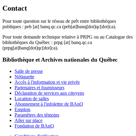
Contact
Pour toute question sur le réseau de prêt entre bibliothèques
publiques :
peb
[at]
banq.qc.ca
(peb[at]banq[dot]qc[dot]ca)
.
Pour toute demande technique relative à PRPG ou au Catalogue des
bibliothèques du Québec :
prpg
[at]
banq.qc.ca
(prpg[at]banq[dot]qc[dot]ca)
.
Bibliothèque et Archives nationales du Québec
Salle de presse
Nétiquette
Accès à l'information et vie privée
Partenaires et fournisseurs
Déclaration de services aux citoyens
Location de salles
Abonnement à l'infolettre de BAnQ
Emplois
Paramètres des témoins
Aller sur place
Fondation de BAnQ