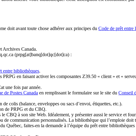
ome doit avant toute chose adhérer aux principes du
Code de prêt entre 
et Archives Canada.
q.qc.ca
(prpg[at]banq[dot]qc[dot]ca)
:
t entre bibliothèques
.
 PRPG en faisant activer les composantes Z39.50 « client » et « serveu
at une fois par année.
ue de Postes Canada
en remplissant le formulaire sur le site du
Conseil 
n de colis (balance, enveloppes ou sacs d’envoi, étiquettes, etc.).
ation de PRPG et du CBQ.
 le CBQ à son site Web. Idéalement, y présenter aussi le service et fourni
u de communication personnalisés. La bibliothèque qui l’emploie doit tou
s du Québec, faites-en la demande à l’équipe du prêt entre bibliothèqu