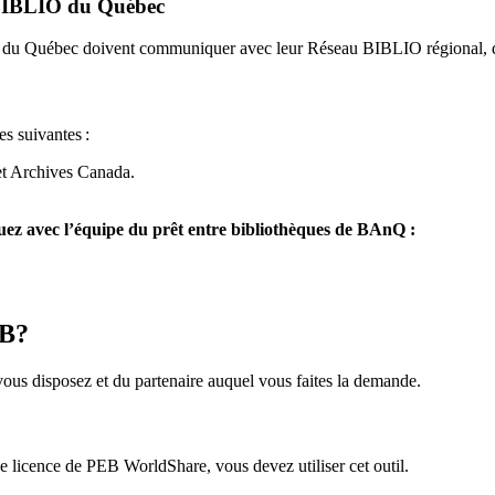
u BIBLIO du Québec
O du Québec doivent communiquer avec leur Réseau BIBLIO régional, q
es suivantes
:
et Archives Canada.
z avec l’équipe du prêt entre bibliothèques de BAnQ :
EB?
us disposez et du partenaire auquel vous faites la demande.
icence de PEB WorldShare, vous devez utiliser cet outil.