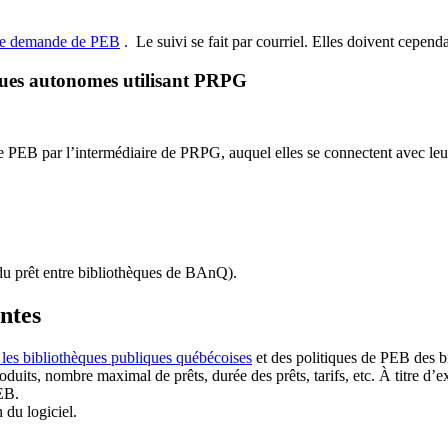
de demande de PEB
.
Le suivi se fait par courriel.
Elles doivent cependan
ques autonomes utilisant PRPG
EB par l’intermédiaire de PRPG, auquel elles se connectent avec leur i
u prêt entre bibliothèques de BAnQ)
.
antes
 les bibliothèques publiques québécoises
et des politiques de PEB des b
duits, nombre maximal de prêts, durée des prêts, tarifs, etc. À titre d’
EB.
n du logiciel.