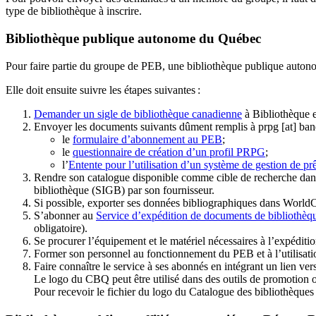
type de bibliothèque à inscrire.
Bibliothèque publique autonome du Québec
Pour faire partie du groupe de PEB, une bibliothèque publique auton
Elle doit ensuite suivre les étapes suivantes
:
Demander un sigle de bibliothèque canadienne
à Bibliothèque 
Envoyer les documents suivants dûment remplis à
prpg
[at]
ban
le
formulaire d’abonnement au PEB
;
le
questionnaire de création d’un profil PRPG
;
l’
Entente pour l’utilisation d’un système de gestion de prê
Rendre son catalogue disponible comme cible de recherche dans
bibliothèque (SIGB) par son fournisseur
.
Si possible, exporter ses données bibliographiques dans WorldC
S’abonner au
Service d’expédition de documents de bibliothèq
obligatoire).
Se procurer l’équipement et le matériel nécessaires à l’expéditio
Former son personnel au fonctionnement du PEB et à l’utilis
Faire connaître le service à ses abonnés en intégrant un lien vers
Le logo du CBQ peut être utilisé dans des outils de promotion o
Pour recevoir le fichier du logo du Catalogue des bibliothèque