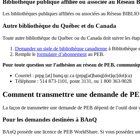
Bibliothèque publique affiliée ou associée au Résea
Les bibliothèques publiques affiliées ou associées au Réseau BIBLI
Autre bibliothèque du Québec et du Canada
Toute autre bibliothèque du Québec ou du Canada doit suivre les étap
Demander un sigle de bibliothèque canadienne
à Bibliothèque 
Remplir le
f
ormulaire d’abonnement
au PEB.
Pour toute question sur l’adhésion au réseau de PEB,
communique
Courriel
:
prpg
[at]
banq.qc.ca
(
prpg[at]banq[dot]qc[dot]ca
)
Téléphone : 514 873-1101, poste 3131, ou 1 800 363-9028
Comment transmettre une demande de P
La façon de transmettre une demande de PEB dépend de l’outil dont vo
Pour les demandes destinées à BAnQ
BAnQ possède une licence de PEB WorldShare. Si vous possédez une l