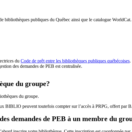
 de bibliothèques publiques du Québec ainsi que le catalogue WorldCat.
rectrices du
Code de prêt entre les bibliothèques publiques québécoises
.
gestion des demandes de PEB est centralisée.
hèque du groupe?
iothèques du groupe.
aux BIBLIO peuvent toutefois compter sur l’accès à PRPG, offert par
r des demandes de PEB à un membre du gro
bord inscrire votre bibliothèque. Cette inscription est coordonnée pa