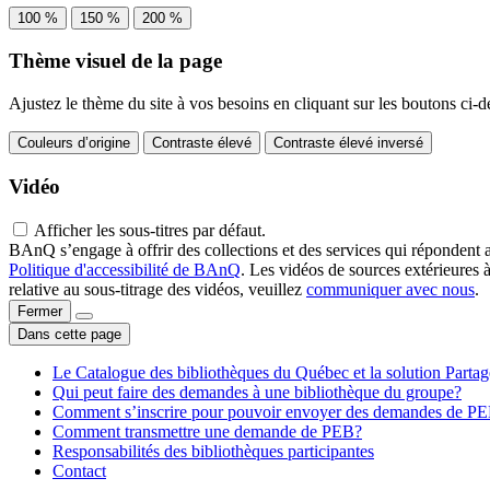
100 %
150 %
200 %
Thème visuel de la page
Ajustez le thème du site à vos besoins en cliquant sur les boutons ci-d
Couleurs d’origine
Contraste élevé
Contraste élevé inversé
Vidéo
Afficher les sous-titres par défaut.
BAnQ s’engage à offrir des collections et des services qui répondent 
Politique d'accessibilité de BAnQ
. Les vidéos de sources extérieures 
relative au sous-titrage des vidéos, veuillez
communiquer avec nous
.
Fermer
Dans cette page
Le Catalogue des bibliothèques du Québec et la solution Parta
Qui peut faire des demandes à une bibliothèque du groupe?
Comment s’inscrire pour pouvoir envoyer des demandes de P
Comment transmettre une demande de PEB?
Responsabilités des bibliothèques participantes
Contact