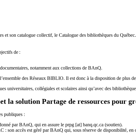
 et son catalogue collectif, le Catalogue des bibliothèques du Québec.
jectifs de
:
ces documentaires, notamment aux collections de BAnQ.
l
’
ensemble des R
é
seaux BIBLIO. Il est donc
à
la disposition de plus d
ues universitaires, collégiales et scolaires ainsi qu’avec des bibliothè
et la solution Partage de ressources pour g
es publiques :
rdonné par BAnQ, qui en assure le
prpg
[at]
banq.qc.ca
(soutien)
.
 son accès est géré par BAnQ qui, sous réserve de disponibilité, en off