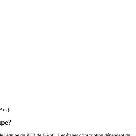
 BAnQ.
upe?
r le l'équipe du PEB de BAnQ. Les étapes d’inscription dépendent du