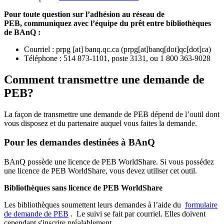
Pour toute question sur l’adhésion au réseau de
PEB,
communiquez avec l’équipe du prêt entre bibliothèques
de BAnQ :
Courriel
:
prpg
[at]
banq.qc.ca
(
prpg[at]banq[dot]qc[dot]ca
)
Téléphone : 514 873-1101, poste 3131, ou 1 800 363-9028
Comment transmettre une demande de
PEB?
La façon de transmettre une demande de PEB dépend de l’outil dont
vous disposez et du partenaire auquel vous faites la demande.
Pour les demandes destinées à BAnQ
BAnQ possède une licence de PEB WorldShare. Si vous possédez
une licence de PEB WorldShare, vous devez utiliser cet outil.
Bibliothèques sans licence de PEB WorldShare
Les bibliothèques soumettent leurs demandes à l’aide du
formulaire
de demande de PEB
.
Le suivi se fait par courriel.
Elles doivent
cependant s'inscrire préalablement.