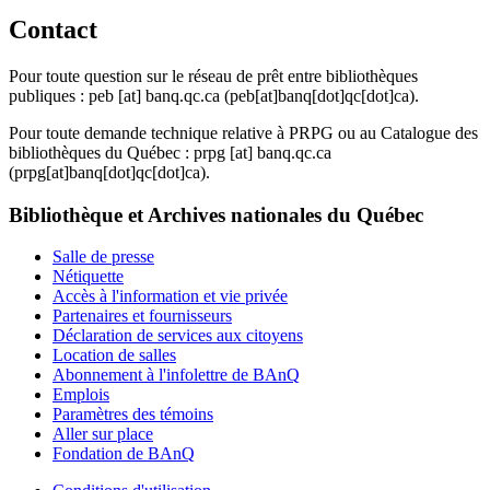
Contact
Pour toute question sur le réseau de prêt entre bibliothèques
publiques :
peb
[at]
banq.qc.ca
(peb[at]banq[dot]qc[dot]ca)
.
Pour toute demande technique relative à PRPG ou au Catalogue des
bibliothèques du Québec :
prpg
[at]
banq.qc.ca
(prpg[at]banq[dot]qc[dot]ca)
.
Bibliothèque et Archives nationales du Québec
Salle de presse
Nétiquette
Accès à l'information et vie privée
Partenaires et fournisseurs
Déclaration de services aux citoyens
Location de salles
Abonnement à l'infolettre de BAnQ
Emplois
Paramètres des témoins
Aller sur place
Fondation de BAnQ