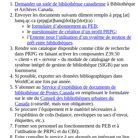
Demander un sigle de bibliothèque canadienne
à Bibliothèque
et Archives Canada.
Envoyer les documents suivants dûment remplis à
prpg
[at]
banq.qc.ca
(prpg[at]banq[dot]qc[dot]ca)
:
le
formulaire d’abonnement au PEB
;
le
questionnaire de création d’un profil PRPG
;
l’
Entente pour l’utilisation d’un système de gestion de
prêt entre bibliothèques
.
Rendre son catalogue disponible comme cible de recherche
dans PRPG en faisant activer les composantes Z39.50
« client » et « serveur » du module de catalogage de son
système intégré de gestion de bibliothèque (SIGB) par son
fournisseur
.
Si possible, exporter ses données bibliographiques dans
WorldCat une fois par année.
S’abonner au
Service d’expédition de documents de
bibliothèque de Postes Canada
en remplissant le formulaire
sur le site du
Conseil des bibliothèques urbaines du
Canada
(conseillé, mais non obligatoire).
Se procurer l’équipement et le matériel nécessaires à
l’expédition de colis (balance, enveloppes ou sacs d’envoi,
étiquettes, etc.).
Former son personnel au fonctionnement du PEB et à
l’utilisation de PRPG et du CBQ.
Faire connaître le service à ses abonnés en intégrant un lien