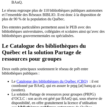
BAnQ.
Le réseau regroupe plus de 110
biblioth
è
ques publiques autonomes
et l
’
ensemble des R
é
seaux BIBLIO. Il est donc
à
la disposition de
plus de 90 % de la population du Qu
é
bec.
Des ententes particulières permettent aussi le PEB avec des
bibliothèques universitaires, collégiales et scolaires ainsi qu’avec des
bibliothèques gouvernementales ou spécialisées.
Le Catalogue des bibliothèques du
Québec et la solution Partage de
ressources pour groupes
Deux outils principaux soutiennent le réseau de prêt entre
bibliothèques publiques :
Le
Catalogue des bibliothèques du Québec (CBQ)
: il est
coordonné par BAnQ, qui en assure le
prpg
[at]
banq.qc.ca
(soutien)
.
La solution Partage de ressources pour groupes (PRPG)
d’OCLC : son accès est géré par BAnQ qui, sous réserve de
disponibilité, en offre gratuitement la licence d’utilisation