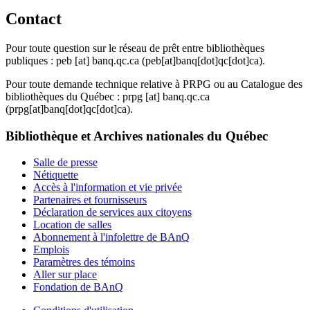
Contact
Pour toute question sur le réseau de prêt entre bibliothèques
publiques :
peb
[at]
banq.qc.ca
(peb[at]banq[dot]qc[dot]ca)
.
Pour toute demande technique relative à PRPG ou au Catalogue des
bibliothèques du Québec :
prpg
[at]
banq.qc.ca
(prpg[at]banq[dot]qc[dot]ca)
.
Bibliothèque et Archives nationales du Québec
Salle de presse
Nétiquette
Accès à l'information et vie privée
Partenaires et fournisseurs
Déclaration de services aux citoyens
Location de salles
Abonnement à l'infolettre de BAnQ
Emplois
Paramètres des témoins
Aller sur place
Fondation de BAnQ