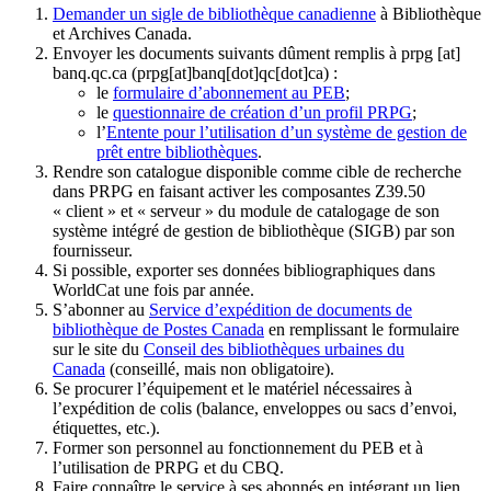
Demander un sigle de bibliothèque canadienne
à Bibliothèque
et Archives Canada.
Envoyer les documents suivants dûment remplis à
prpg
[at]
banq.qc.ca
(prpg[at]banq[dot]qc[dot]ca)
:
le
formulaire d’abonnement au PEB
;
le
questionnaire de création d’un profil PRPG
;
l’
Entente pour l’utilisation d’un système de gestion de
prêt entre bibliothèques
.
Rendre son catalogue disponible comme cible de recherche
dans PRPG en faisant activer les composantes Z39.50
« client » et « serveur » du module de catalogage de son
système intégré de gestion de bibliothèque (SIGB) par son
fournisseur
.
Si possible, exporter ses données bibliographiques dans
WorldCat une fois par année.
S’abonner au
Service d’expédition de documents de
bibliothèque de Postes Canada
en remplissant le formulaire
sur le site du
Conseil des bibliothèques urbaines du
Canada
(conseillé, mais non obligatoire).
Se procurer l’équipement et le matériel nécessaires à
l’expédition de colis (balance, enveloppes ou sacs d’envoi,
étiquettes, etc.).
Former son personnel au fonctionnement du PEB et à
l’utilisation de PRPG et du CBQ.
Faire connaître le service à ses abonnés en intégrant un lien