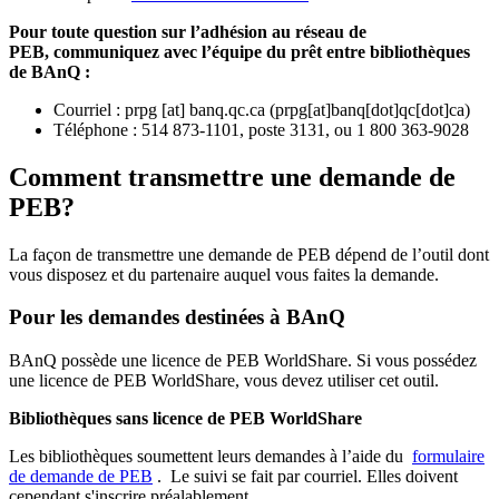
Pour toute question sur l’adhésion au réseau de
PEB,
communiquez avec l’équipe du prêt entre bibliothèques
de BAnQ :
Courriel
:
prpg
[at]
banq.qc.ca
(
prpg[at]banq[dot]qc[dot]ca
)
Téléphone : 514 873-1101, poste 3131, ou 1 800 363-9028
Comment transmettre une demande de
PEB?
La façon de transmettre une demande de PEB dépend de l’outil dont
vous disposez et du partenaire auquel vous faites la demande.
Pour les demandes destinées à BAnQ
BAnQ possède une licence de PEB WorldShare. Si vous possédez
une licence de PEB WorldShare, vous devez utiliser cet outil.
Bibliothèques sans licence de PEB WorldShare
Les bibliothèques soumettent leurs demandes à l’aide du
formulaire
de demande de PEB
.
Le suivi se fait par courriel.
Elles doivent
cependant s'inscrire préalablement.