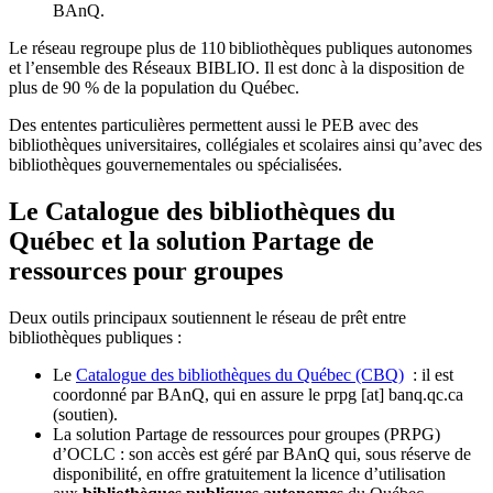
BAnQ.
Le réseau regroupe plus de 110
biblioth
è
ques publiques autonomes
et l
’
ensemble des R
é
seaux BIBLIO. Il est donc
à
la disposition de
plus de 90 % de la population du Qu
é
bec.
Des ententes particulières permettent aussi le PEB avec des
bibliothèques universitaires, collégiales et scolaires ainsi qu’avec des
bibliothèques gouvernementales ou spécialisées.
Le Catalogue des bibliothèques du
Québec et la solution Partage de
ressources pour groupes
Deux outils principaux soutiennent le réseau de prêt entre
bibliothèques publiques :
Le
Catalogue des bibliothèques du Québec (CBQ)
: il est
coordonné par BAnQ, qui en assure le
prpg
[at]
banq.qc.ca
(soutien)
.
La solution Partage de ressources pour groupes (PRPG)
d’OCLC : son accès est géré par BAnQ qui, sous réserve de
disponibilité, en offre gratuitement la licence d’utilisation