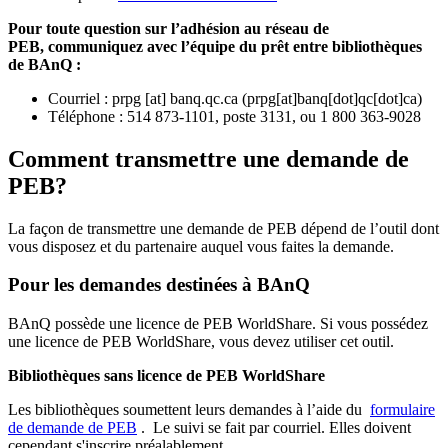
Pour toute question sur l’adhésion au réseau de
PEB,
communiquez avec l’équipe du prêt entre bibliothèques
de BAnQ :
Courriel
:
prpg
[at]
banq.qc.ca
(
prpg[at]banq[dot]qc[dot]ca
)
Téléphone : 514 873-1101, poste 3131, ou 1 800 363-9028
Comment transmettre une demande de
PEB?
La façon de transmettre une demande de PEB dépend de l’outil dont
vous disposez et du partenaire auquel vous faites la demande.
Pour les demandes destinées à BAnQ
BAnQ possède une licence de PEB WorldShare. Si vous possédez
une licence de PEB WorldShare, vous devez utiliser cet outil.
Bibliothèques sans licence de PEB WorldShare
Les bibliothèques soumettent leurs demandes à l’aide du
formulaire
de demande de PEB
.
Le suivi se fait par courriel.
Elles doivent
cependant s'inscrire préalablement.