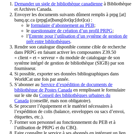
Demander un sigle de bibliothèque canadienne
à Bibliothèque
et Archives Canada.
Envoyer les documents suivants dûment remplis à
prpg
[at]
banq.qc.ca
(prpg[at]banq[dot]qc[dot]ca)
:
le
formulaire d’abonnement au PEB
;
le
questionnaire de création d’un profil PRPG
;
l’
Entente pour l’utilisation d’un système de gestion de
prêt entre bibliothèques
.
Rendre son catalogue disponible comme cible de recherche
dans PRPG en faisant activer les composantes Z39.50
« client » et « serveur » du module de catalogage de son
système intégré de gestion de bibliothèque (SIGB) par son
fournisseur
.
Si possible, exporter ses données bibliographiques dans
WorldCat une fois par année.
S’abonner au
Service d’expédition de documents de
bibliothèque de Postes Canada
en remplissant le formulaire
sur le site du
Conseil des bibliothèques urbaines du
Canada
(conseillé, mais non obligatoire).
Se procurer l’équipement et le matériel nécessaires à
l’expédition de colis (balance, enveloppes ou sacs d’envoi,
étiquettes, etc.).
Former son personnel au fonctionnement du PEB et à
l’utilisation de PRPG et du CBQ.
Faire connaître le service à ses abonnés en intégrant un lien