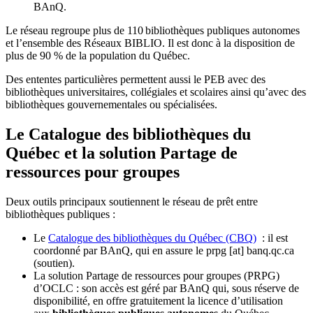
BAnQ.
Le réseau regroupe plus de 110
biblioth
è
ques publiques autonomes
et l
’
ensemble des R
é
seaux BIBLIO. Il est donc
à
la disposition de
plus de 90 % de la population du Qu
é
bec.
Des ententes particulières permettent aussi le PEB avec des
bibliothèques universitaires, collégiales et scolaires ainsi qu’avec des
bibliothèques gouvernementales ou spécialisées.
Le Catalogue des bibliothèques du
Québec et la solution Partage de
ressources pour groupes
Deux outils principaux soutiennent le réseau de prêt entre
bibliothèques publiques :
Le
Catalogue des bibliothèques du Québec (CBQ)
: il est
coordonné par BAnQ, qui en assure le
prpg
[at]
banq.qc.ca
(soutien)
.
La solution Partage de ressources pour groupes (PRPG)
d’OCLC : son accès est géré par BAnQ qui, sous réserve de
disponibilité, en offre gratuitement la licence d’utilisation