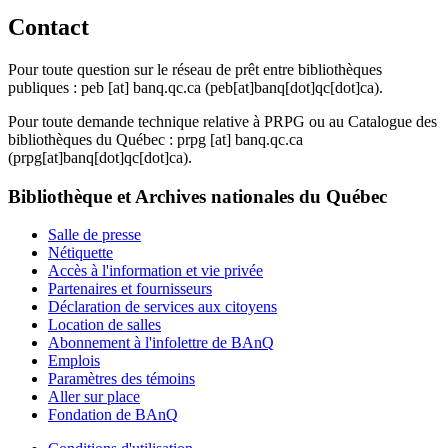
Contact
Pour toute question sur le réseau de prêt entre bibliothèques
publiques :
peb
[at]
banq.qc.ca
(peb[at]banq[dot]qc[dot]ca)
.
Pour toute demande technique relative à PRPG ou au Catalogue des
bibliothèques du Québec :
prpg
[at]
banq.qc.ca
(prpg[at]banq[dot]qc[dot]ca)
.
Bibliothèque et Archives nationales du Québec
Salle de presse
Nétiquette
Accès à l'information et vie privée
Partenaires et fournisseurs
Déclaration de services aux citoyens
Location de salles
Abonnement à l'infolettre de BAnQ
Emplois
Paramètres des témoins
Aller sur place
Fondation de BAnQ