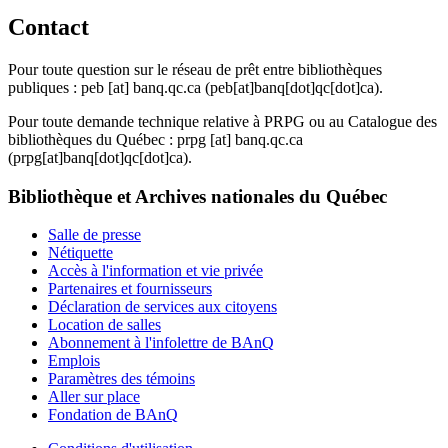
Contact
Pour toute question sur le réseau de prêt entre bibliothèques
publiques :
peb
[at]
banq.qc.ca
(peb[at]banq[dot]qc[dot]ca)
.
Pour toute demande technique relative à PRPG ou au Catalogue des
bibliothèques du Québec :
prpg
[at]
banq.qc.ca
(prpg[at]banq[dot]qc[dot]ca)
.
Bibliothèque et Archives nationales du Québec
Salle de presse
Nétiquette
Accès à l'information et vie privée
Partenaires et fournisseurs
Déclaration de services aux citoyens
Location de salles
Abonnement à l'infolettre de BAnQ
Emplois
Paramètres des témoins
Aller sur place
Fondation de BAnQ