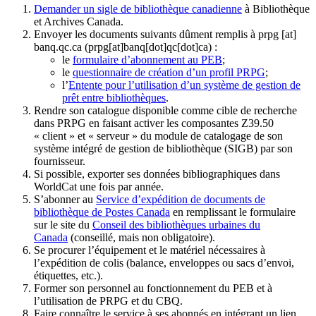
Demander un sigle de bibliothèque canadienne
à Bibliothèque
et Archives Canada.
Envoyer les documents suivants dûment remplis à
prpg
[at]
banq.qc.ca
(prpg[at]banq[dot]qc[dot]ca)
:
le
formulaire d’abonnement au PEB
;
le
questionnaire de création d’un profil PRPG
;
l’
Entente pour l’utilisation d’un système de gestion de
prêt entre bibliothèques
.
Rendre son catalogue disponible comme cible de recherche
dans PRPG en faisant activer les composantes Z39.50
« client » et « serveur » du module de catalogage de son
système intégré de gestion de bibliothèque (SIGB) par son
fournisseur
.
Si possible, exporter ses données bibliographiques dans
WorldCat une fois par année.
S’abonner au
Service d’expédition de documents de
bibliothèque de Postes Canada
en remplissant le formulaire
sur le site du
Conseil des bibliothèques urbaines du
Canada
(conseillé, mais non obligatoire).
Se procurer l’équipement et le matériel nécessaires à
l’expédition de colis (balance, enveloppes ou sacs d’envoi,
étiquettes, etc.).
Former son personnel au fonctionnement du PEB et à
l’utilisation de PRPG et du CBQ.
Faire connaître le service à ses abonnés en intégrant un lien