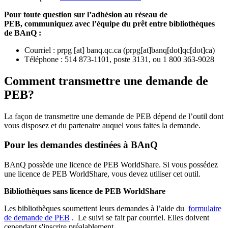
Pour toute question sur l’adhésion au réseau de
PEB,
communiquez avec l’équipe du prêt entre bibliothèques
de BAnQ :
Courriel
:
prpg
[at]
banq.qc.ca
(
prpg[at]banq[dot]qc[dot]ca
)
Téléphone : 514 873-1101, poste 3131, ou 1 800 363-9028
Comment transmettre une demande de
PEB?
La façon de transmettre une demande de PEB dépend de l’outil dont
vous disposez et du partenaire auquel vous faites la demande.
Pour les demandes destinées à BAnQ
BAnQ possède une licence de PEB WorldShare. Si vous possédez
une licence de PEB WorldShare, vous devez utiliser cet outil.
Bibliothèques sans licence de PEB WorldShare
Les bibliothèques soumettent leurs demandes à l’aide du
formulaire
de demande de PEB
.
Le suivi se fait par courriel.
Elles doivent
cependant s'inscrire préalablement.