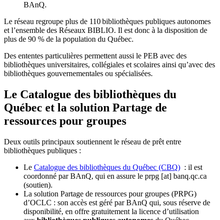
BAnQ.
Le réseau regroupe plus de 110
biblioth
è
ques publiques autonomes
et l
’
ensemble des R
é
seaux BIBLIO. Il est donc
à
la disposition de
plus de 90 % de la population du Qu
é
bec.
Des ententes particulières permettent aussi le PEB avec des
bibliothèques universitaires, collégiales et scolaires ainsi qu’avec des
bibliothèques gouvernementales ou spécialisées.
Le Catalogue des bibliothèques du
Québec et la solution Partage de
ressources pour groupes
Deux outils principaux soutiennent le réseau de prêt entre
bibliothèques publiques :
Le
Catalogue des bibliothèques du Québec (CBQ)
: il est
coordonné par BAnQ, qui en assure le
prpg
[at]
banq.qc.ca
(soutien)
.
La solution Partage de ressources pour groupes (PRPG)
d’OCLC : son accès est géré par BAnQ qui, sous réserve de
disponibilité, en offre gratuitement la licence d’utilisation