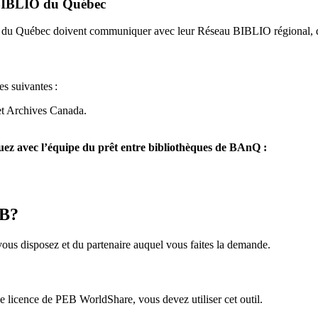
u BIBLIO du Québec
O du Québec doivent communiquer avec leur Réseau BIBLIO régional, q
es suivantes
:
et Archives Canada.
z avec l’équipe du prêt entre bibliothèques de BAnQ :
EB?
us disposez et du partenaire auquel vous faites la demande.
icence de PEB WorldShare, vous devez utiliser cet outil.