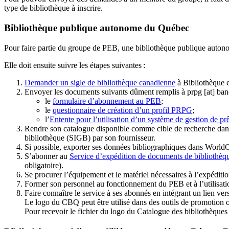
type de bibliothèque à inscrire.
Bibliothèque publique autonome du Québec
Pour faire partie du groupe de PEB, une bibliothèque publique auton
Elle doit ensuite suivre les étapes suivantes
:
Demander un sigle de bibliothèque canadienne
à Bibliothèque 
Envoyer les documents suivants dûment remplis à
prpg
[at]
ban
le
formulaire d’abonnement au PEB
;
le
questionnaire de création d’un profil PRPG
;
l’
Entente pour l’utilisation d’un système de gestion de prê
Rendre son catalogue disponible comme cible de recherche dans
bibliothèque (SIGB) par son fournisseur
.
Si possible, exporter ses données bibliographiques dans WorldC
S’abonner au
Service d’expédition de documents de bibliothèq
obligatoire).
Se procurer l’équipement et le matériel nécessaires à l’expéditio
Former son personnel au fonctionnement du PEB et à l’utilis
Faire connaître le service à ses abonnés en intégrant un lien vers
Le logo du CBQ peut être utilisé dans des outils de promotion o
Pour recevoir le fichier du logo du Catalogue des bibliothèque