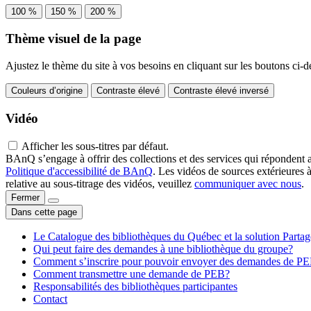
100 %
150 %
200 %
Thème visuel de la page
Ajustez le thème du site à vos besoins en cliquant sur les boutons ci-d
Couleurs d’origine
Contraste élevé
Contraste élevé inversé
Vidéo
Afficher les sous-titres par défaut.
BAnQ s’engage à offrir des collections et des services qui répondent 
Politique d'accessibilité de BAnQ
. Les vidéos de sources extérieures 
relative au sous-titrage des vidéos, veuillez
communiquer avec nous
.
Fermer
Dans cette page
Le Catalogue des bibliothèques du Québec et la solution Parta
Qui peut faire des demandes à une bibliothèque du groupe?
Comment s’inscrire pour pouvoir envoyer des demandes de P
Comment transmettre une demande de PEB?
Responsabilités des bibliothèques participantes
Contact