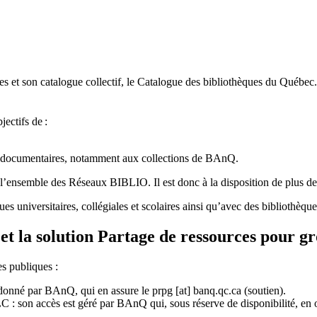
 et son catalogue collectif, le Catalogue des bibliothèques du Québec.
jectifs de
:
ces documentaires, notamment aux collections de BAnQ.
l
’
ensemble des R
é
seaux BIBLIO. Il est donc
à
la disposition de plus d
ues universitaires, collégiales et scolaires ainsi qu’avec des bibliothè
et la solution Partage de ressources pour g
es publiques :
rdonné par BAnQ, qui en assure le
prpg
[at]
banq.qc.ca
(soutien)
.
 son accès est géré par BAnQ qui, sous réserve de disponibilité, en off