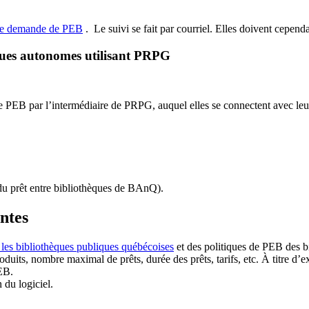
de demande de PEB
.
Le suivi se fait par courriel.
Elles doivent cependan
ques autonomes utilisant PRPG
EB par l’intermédiaire de PRPG, auquel elles se connectent avec leur i
u prêt entre bibliothèques de BAnQ)
.
antes
 les bibliothèques publiques québécoises
et des politiques de PEB des b
duits, nombre maximal de prêts, durée des prêts, tarifs, etc. À titre d’
EB.
n du logiciel.