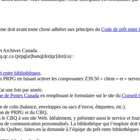
ome doit avant toute chose adhérer aux principes du
Code de prêt entre 
et Archives Canada.
q.qc.ca
(prpg[at]banq[dot]qc[dot]ca)
:
t entre bibliothèques
.
 PRPG en faisant activer les composantes Z39.50 « client » et « serveu
at une fois par année.
ue de Postes Canada
en remplissant le formulaire sur le site du
Conseil 
n de colis (balance, enveloppes ou sacs d’envoi, étiquettes, etc.).
ation de PRPG et du CBQ.
 le CBQ à son site Web. Idéalement, y présenter aussi le service et fourni
u de communication personnalisés. La bibliothèque qui l’emploie doit tou
s du Québec, faites-en la demande à l’équipe du prêt entre bibliothèqu