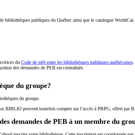
 de bibliothèques publiques du Québec ainsi que le catalogue WorldCat.
rectrices du
Code de prêt entre les bibliothèques publiques québécoises
.
gestion des demandes de PEB est centralisée.
hèque du groupe?
iothèques du groupe.
aux BIBLIO peuvent toutefois compter sur l’accès à PRPG, offert par
r des demandes de PEB à un membre du gro
bord inscrire votre bibliothèque. Cette inscription est coordonnée pa