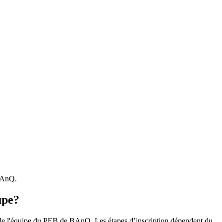
 BAnQ.
upe?
r le l'équipe du PEB de BAnQ. Les étapes d’inscription dépendent du