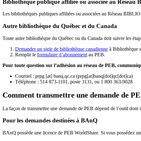
Bibliothèque publique affiliée ou associée au Résea
Les bibliothèques publiques affiliées ou associées au Réseau BIBLI
Autre bibliothèque du Québec et du Canada
Toute autre bibliothèque du Québec ou du Canada doit suivre les étap
Demander un sigle de bibliothèque canadienne
à Bibliothèque 
Remplir le
f
ormulaire d’abonnement
au PEB.
Pour toute question sur l’adhésion au réseau de PEB,
communique
Courriel
:
prpg
[at]
banq.qc.ca
(
prpg[at]banq[dot]qc[dot]ca
)
Téléphone : 514 873-1101, poste 3131, ou 1 800 363-9028
Comment transmettre une demande de P
La façon de transmettre une demande de PEB dépend de l’outil dont vo
Pour les demandes destinées à BAnQ
BAnQ possède une licence de PEB WorldShare. Si vous possédez une l