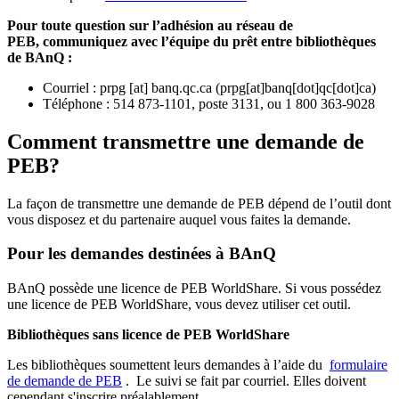
Pour toute question sur l’adhésion au réseau de
PEB,
communiquez avec l’équipe du prêt entre bibliothèques
de BAnQ :
Courriel
:
prpg
[at]
banq.qc.ca
(
prpg[at]banq[dot]qc[dot]ca
)
Téléphone : 514 873-1101, poste 3131, ou 1 800 363-9028
Comment transmettre une demande de
PEB?
La façon de transmettre une demande de PEB dépend de l’outil dont
vous disposez et du partenaire auquel vous faites la demande.
Pour les demandes destinées à BAnQ
BAnQ possède une licence de PEB WorldShare. Si vous possédez
une licence de PEB WorldShare, vous devez utiliser cet outil.
Bibliothèques sans licence de PEB WorldShare
Les bibliothèques soumettent leurs demandes à l’aide du
formulaire
de demande de PEB
.
Le suivi se fait par courriel.
Elles doivent
cependant s'inscrire préalablement.