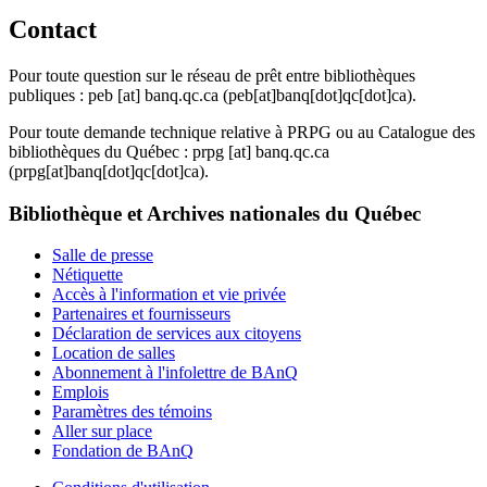
Contact
Pour toute question sur le réseau de prêt entre bibliothèques
publiques :
peb
[at]
banq.qc.ca
(peb[at]banq[dot]qc[dot]ca)
.
Pour toute demande technique relative à PRPG ou au Catalogue des
bibliothèques du Québec :
prpg
[at]
banq.qc.ca
(prpg[at]banq[dot]qc[dot]ca)
.
Bibliothèque et Archives nationales du Québec
Salle de presse
Nétiquette
Accès à l'information et vie privée
Partenaires et fournisseurs
Déclaration de services aux citoyens
Location de salles
Abonnement à l'infolettre de BAnQ
Emplois
Paramètres des témoins
Aller sur place
Fondation de BAnQ