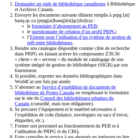
Demander un sigle de bibliothèque canadienne
à Bibliothèque
et Archives Canada.
Envoyer les documents suivants dûment remplis à
prpg
[at]
banq.qc.ca
(prpg[at]banq[dot]qc[dot]ca)
:
le
formulaire d’abonnement au PEB
;
le
questionnaire de création d’un profil PRPG
;
l’
Entente pour l’utilisation d’un système de gestion de
prêt entre bibliothèques
.
Rendre son catalogue disponible comme cible de recherche
dans PRPG en faisant activer les composantes Z39.50
« client » et « serveur » du module de catalogage de son
système intégré de gestion de bibliothèque (SIGB) par son
fournisseur
.
Si possible, exporter ses données bibliographiques dans
WorldCat une fois par année.
S’abonner au
Service d’expédition de documents de
bibliothèque de Postes Canada
en remplissant le formulaire
sur le site du
Conseil des bibliothèques urbaines du
Canada
(conseillé, mais non obligatoire).
Se procurer l’équipement et le matériel nécessaires à
l’expédition de colis (balance, enveloppes ou sacs d’envoi,
étiquettes, etc.).
Former son personnel au fonctionnement du PEB et à
l’utilisation de PRPG et du CBQ.
Faire connaître le service à ses abonnés en intégrant un lien