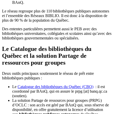
BAnQ.
Le réseau regroupe plus de 110
biblioth
è
ques publiques autonomes
et l
’
ensemble des R
é
seaux BIBLIO. Il est donc
à
la disposition de
plus de 90 % de la population du Qu
é
bec.
Des ententes particulières permettent aussi le PEB avec des
bibliothèques universitaires, collégiales et scolaires ainsi qu’avec des
bibliothèques gouvernementales ou spécialisées.
Le Catalogue des bibliothèques du
Québec et la solution Partage de
ressources pour groupes
Deux outils principaux soutiennent le réseau de prêt entre
bibliothèques publiques :
Le
Catalogue des bibliothèques du Québec (CBQ)
: il est
coordonné par BAnQ, qui en assure le
prpg
[at]
banq.qc.ca
(soutien)
.
La solution Partage de ressources pour groupes (PRPG)
d’OCLC : son accès est géré par BAnQ qui, sous réserve de
disponibilité, en offre gratuitement la licence d’utilisation