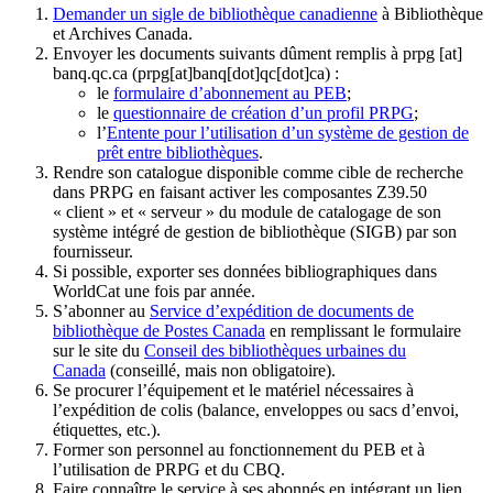
Demander un sigle de bibliothèque canadienne
à Bibliothèque
et Archives Canada.
Envoyer les documents suivants dûment remplis à
prpg
[at]
banq.qc.ca
(prpg[at]banq[dot]qc[dot]ca)
:
le
formulaire d’abonnement au PEB
;
le
questionnaire de création d’un profil PRPG
;
l’
Entente pour l’utilisation d’un système de gestion de
prêt entre bibliothèques
.
Rendre son catalogue disponible comme cible de recherche
dans PRPG en faisant activer les composantes Z39.50
« client » et « serveur » du module de catalogage de son
système intégré de gestion de bibliothèque (SIGB) par son
fournisseur
.
Si possible, exporter ses données bibliographiques dans
WorldCat une fois par année.
S’abonner au
Service d’expédition de documents de
bibliothèque de Postes Canada
en remplissant le formulaire
sur le site du
Conseil des bibliothèques urbaines du
Canada
(conseillé, mais non obligatoire).
Se procurer l’équipement et le matériel nécessaires à
l’expédition de colis (balance, enveloppes ou sacs d’envoi,
étiquettes, etc.).
Former son personnel au fonctionnement du PEB et à
l’utilisation de PRPG et du CBQ.
Faire connaître le service à ses abonnés en intégrant un lien