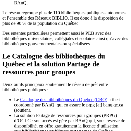
BAnQ.
Le réseau regroupe plus de 110
biblioth
è
ques publiques autonomes
et l
’
ensemble des R
é
seaux BIBLIO. Il est donc
à
la disposition de
plus de 90 % de la population du Qu
é
bec.
Des ententes particulières permettent aussi le PEB avec des
bibliothèques universitaires, collégiales et scolaires ainsi qu’avec des
bibliothèques gouvernementales ou spécialisées.
Le Catalogue des bibliothèques du
Québec et la solution Partage de
ressources pour groupes
Deux outils principaux soutiennent le réseau de prêt entre
bibliothèques publiques :
Le
Catalogue des bibliothèques du Québec (CBQ)
: il est
coordonné par BAnQ, qui en assure le
prpg
[at]
banq.qc.ca
(soutien)
.
La solution Partage de ressources pour groupes (PRPG)
d’OCLC : son accès est géré par BAnQ qui, sous réserve de
disponibilité, en offre gratuitement la licence d’utilisation