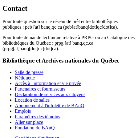
Contact
Pour toute question sur le réseau de prêt entre bibliothèques
publiques :
peb
[at]
banq.qc.ca
(peb[at]banq[dot]qc[dot]ca)
.
Pour toute demande technique relative à PRPG ou au Catalogue des
bibliothèques du Québec :
prpg
[at]
banq.qc.ca
(prpg[at]banq[dot]qc[dot]ca)
.
Bibliothèque et Archives nationales du Québec
Salle de presse
Nétiquette
Accès à l'information et vie privée
Partenaires et fournisseurs
Déclaration de services aux citoyens
Location de salles
Abonnement à l'infolettre de BAnQ
Emplois
Paramètres des témoins
Aller sur place
Fondation de BAnQ