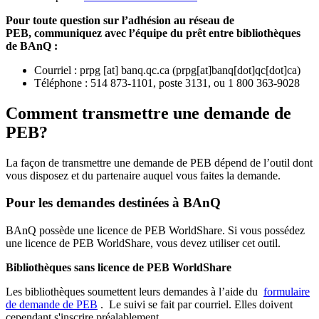
Pour toute question sur l’adhésion au réseau de
PEB,
communiquez avec l’équipe du prêt entre bibliothèques
de BAnQ :
Courriel
:
prpg
[at]
banq.qc.ca
(
prpg[at]banq[dot]qc[dot]ca
)
Téléphone : 514 873-1101, poste 3131, ou 1 800 363-9028
Comment transmettre une demande de
PEB?
La façon de transmettre une demande de PEB dépend de l’outil dont
vous disposez et du partenaire auquel vous faites la demande.
Pour les demandes destinées à BAnQ
BAnQ possède une licence de PEB WorldShare. Si vous possédez
une licence de PEB WorldShare, vous devez utiliser cet outil.
Bibliothèques sans licence de PEB WorldShare
Les bibliothèques soumettent leurs demandes à l’aide du
formulaire
de demande de PEB
.
Le suivi se fait par courriel.
Elles doivent
cependant s'inscrire préalablement.