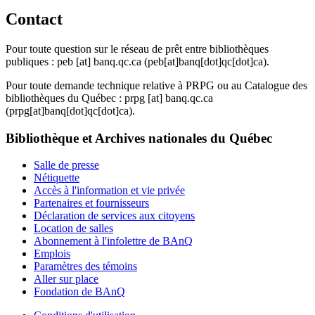
Contact
Pour toute question sur le réseau de prêt entre bibliothèques
publiques :
peb
[at]
banq.qc.ca
(peb[at]banq[dot]qc[dot]ca)
.
Pour toute demande technique relative à PRPG ou au Catalogue des
bibliothèques du Québec :
prpg
[at]
banq.qc.ca
(prpg[at]banq[dot]qc[dot]ca)
.
Bibliothèque et Archives nationales du Québec
Salle de presse
Nétiquette
Accès à l'information et vie privée
Partenaires et fournisseurs
Déclaration de services aux citoyens
Location de salles
Abonnement à l'infolettre de BAnQ
Emplois
Paramètres des témoins
Aller sur place
Fondation de BAnQ