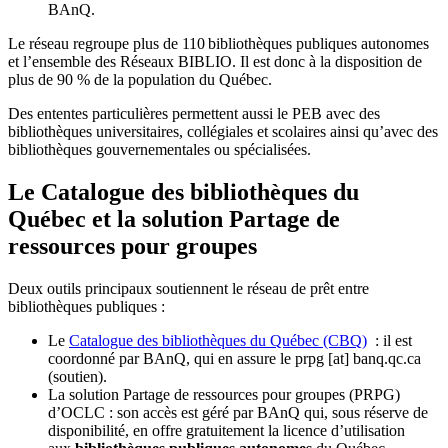
BAnQ.
Le réseau regroupe plus de 110
biblioth
è
ques publiques autonomes
et l
’
ensemble des R
é
seaux BIBLIO. Il est donc
à
la disposition de
plus de 90 % de la population du Qu
é
bec.
Des ententes particulières permettent aussi le PEB avec des
bibliothèques universitaires, collégiales et scolaires ainsi qu’avec des
bibliothèques gouvernementales ou spécialisées.
Le Catalogue des bibliothèques du
Québec et la solution Partage de
ressources pour groupes
Deux outils principaux soutiennent le réseau de prêt entre
bibliothèques publiques :
Le
Catalogue des bibliothèques du Québec (CBQ)
: il est
coordonné par BAnQ, qui en assure le
prpg
[at]
banq.qc.ca
(soutien)
.
La solution Partage de ressources pour groupes (PRPG)
d’OCLC : son accès est géré par BAnQ qui, sous réserve de
disponibilité, en offre gratuitement la licence d’utilisation