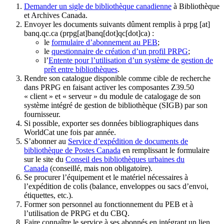
Demander un sigle de bibliothèque canadienne
à Bibliothèque
et Archives Canada.
Envoyer les documents suivants dûment remplis à
prpg
[at]
banq.qc.ca
(prpg[at]banq[dot]qc[dot]ca)
:
le
formulaire d’abonnement au PEB
;
le
questionnaire de création d’un profil PRPG
;
l’
Entente pour l’utilisation d’un système de gestion de
prêt entre bibliothèques
.
Rendre son catalogue disponible comme cible de recherche
dans PRPG en faisant activer les composantes Z39.50
« client » et « serveur » du module de catalogage de son
système intégré de gestion de bibliothèque (SIGB) par son
fournisseur
.
Si possible, exporter ses données bibliographiques dans
WorldCat une fois par année.
S’abonner au
Service d’expédition de documents de
bibliothèque de Postes Canada
en remplissant le formulaire
sur le site du
Conseil des bibliothèques urbaines du
Canada
(conseillé, mais non obligatoire).
Se procurer l’équipement et le matériel nécessaires à
l’expédition de colis (balance, enveloppes ou sacs d’envoi,
étiquettes, etc.).
Former son personnel au fonctionnement du PEB et à
l’utilisation de PRPG et du CBQ.
Faire connaître le service à ses abonnés en intégrant un lien