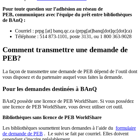
Pour toute question sur l’adhésion au réseau de
PEB,
communiquez avec l’équipe du prêt entre bibliothèques
de BAnQ :
Courriel
:
prpg
[at]
banq.qc.ca
(
prpg[at]banq[dot]qc[dot]ca
)
Téléphone : 514 873-1101, poste 3131, ou 1 800 363-9028
Comment transmettre une demande de
PEB?
La façon de transmettre une demande de PEB dépend de l’outil dont
vous disposez et du partenaire auquel vous faites la demande.
Pour les demandes destinées à BAnQ
BAnQ possède une licence de PEB WorldShare. Si vous possédez
une licence de PEB WorldShare, vous devez utiliser cet outil.
Bibliothèques sans licence de PEB WorldShare
Les bibliothèques soumettent leurs demandes à l’aide du
formulaire
de demande de PEB
.
Le suivi se fait par courriel.
Elles doivent
cependant s'inscrire préalablement.