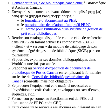
Demander un sigle de bibliothèque canadienne
à Bibliothèque
et Archives Canada.
Envoyer les documents suivants dûment remplis à
prpg
[at]
banq.qc.ca
(prpg[at]banq[dot]qc[dot]ca)
:
le
formulaire d’abonnement au PEB
;
le
questionnaire de création d’un profil PRPG
;
l’
Entente pour l’utilisation d’un système de gestion de
prêt entre bibliothèques
.
Rendre son catalogue disponible comme cible de recherche
dans PRPG en faisant activer les composantes Z39.50
« client » et « serveur » du module de catalogage de son
système intégré de gestion de bibliothèque (SIGB) par son
fournisseur
.
Si possible, exporter ses données bibliographiques dans
WorldCat une fois par année.
S’abonner au
Service d’expédition de documents de
bibliothèque de Postes Canada
en remplissant le formulaire
sur le site du
Conseil des bibliothèques urbaines du
Canada
(conseillé, mais non obligatoire).
Se procurer l’équipement et le matériel nécessaires à
l’expédition de colis (balance, enveloppes ou sacs d’envoi,
étiquettes, etc.).
Former son personnel au fonctionnement du PEB et à
l’utilisation de PRPG et du CBQ.
Faire connaître le service à ses abonnés en intégrant un lien