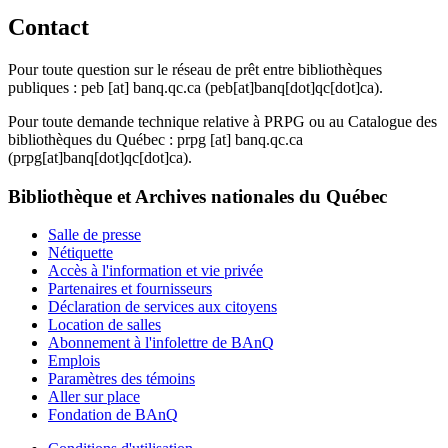
Contact
Pour toute question sur le réseau de prêt entre bibliothèques
publiques :
peb
[at]
banq.qc.ca
(peb[at]banq[dot]qc[dot]ca)
.
Pour toute demande technique relative à PRPG ou au Catalogue des
bibliothèques du Québec :
prpg
[at]
banq.qc.ca
(prpg[at]banq[dot]qc[dot]ca)
.
Bibliothèque et Archives nationales du Québec
Salle de presse
Nétiquette
Accès à l'information et vie privée
Partenaires et fournisseurs
Déclaration de services aux citoyens
Location de salles
Abonnement à l'infolettre de BAnQ
Emplois
Paramètres des témoins
Aller sur place
Fondation de BAnQ