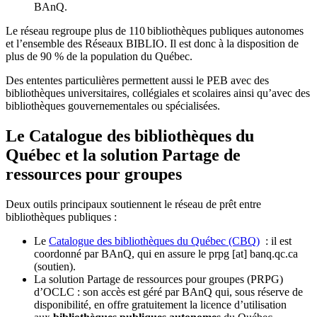
BAnQ.
Le réseau regroupe plus de 110
biblioth
è
ques publiques autonomes
et l
’
ensemble des R
é
seaux BIBLIO. Il est donc
à
la disposition de
plus de 90 % de la population du Qu
é
bec.
Des ententes particulières permettent aussi le PEB avec des
bibliothèques universitaires, collégiales et scolaires ainsi qu’avec des
bibliothèques gouvernementales ou spécialisées.
Le Catalogue des bibliothèques du
Québec et la solution Partage de
ressources pour groupes
Deux outils principaux soutiennent le réseau de prêt entre
bibliothèques publiques :
Le
Catalogue des bibliothèques du Québec (CBQ)
: il est
coordonné par BAnQ, qui en assure le
prpg
[at]
banq.qc.ca
(soutien)
.
La solution Partage de ressources pour groupes (PRPG)
d’OCLC : son accès est géré par BAnQ qui, sous réserve de
disponibilité, en offre gratuitement la licence d’utilisation