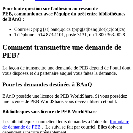
Pour toute question sur l’adhésion au réseau de
PEB,
communiquez avec l’équipe du prêt entre bibliothèques
de BAnQ :
Courriel
:
prpg
[at]
banq.qc.ca
(
prpg[at]banq[dot]qc[dot]ca
)
Téléphone : 514 873-1101, poste 3131, ou 1 800 363-9028
Comment transmettre une demande de
PEB?
La façon de transmettre une demande de PEB dépend de l’outil dont
vous disposez et du partenaire auquel vous faites la demande.
Pour les demandes destinées à BAnQ
BAnQ possède une licence de PEB WorldShare. Si vous possédez
une licence de PEB WorldShare, vous devez utiliser cet outil.
Bibliothèques sans licence de PEB WorldShare
Les bibliothèques soumettent leurs demandes à l’aide du
formulaire
de demande de PEB
.
Le suivi se fait par courriel.
Elles doivent
cependant s'inscrire préalablement.