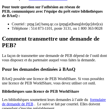
Pour toute question sur l’adhésion au réseau de
PEB,
communiquez avec l’équipe du prêt entre bibliothèques
de BAnQ :
Courriel
:
prpg
[at]
banq.qc.ca
(
prpg[at]banq[dot]qc[dot]ca
)
Téléphone : 514 873-1101, poste 3131, ou 1 800 363-9028
Comment transmettre une demande de
PEB?
La façon de transmettre une demande de PEB dépend de l’outil dont
vous disposez et du partenaire auquel vous faites la demande.
Pour les demandes destinées à BAnQ
BAnQ possède une licence de PEB WorldShare. Si vous possédez
une licence de PEB WorldShare, vous devez utiliser cet outil.
Bibliothèques sans licence de PEB WorldShare
Les bibliothèques soumettent leurs demandes à l’aide du
formulaire
de demande de PEB
.
Le suivi se fait par courriel.
Elles doivent
cependant s'inscrire préalablement.