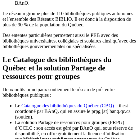
BAnQ.
Le réseau regroupe plus de 110
biblioth
è
ques publiques autonomes
et l
’
ensemble des R
é
seaux BIBLIO. Il est donc
à
la disposition de
plus de 90 % de la population du Qu
é
bec.
Des ententes particulières permettent aussi le PEB avec des
bibliothèques universitaires, collégiales et scolaires ainsi qu’avec des
bibliothèques gouvernementales ou spécialisées.
Le Catalogue des bibliothèques du
Québec et la solution Partage de
ressources pour groupes
Deux outils principaux soutiennent le réseau de prêt entre
bibliothèques publiques :
Le
Catalogue des bibliothèques du Québec (CBQ)
: il est
coordonné par BAnQ, qui en assure le
prpg
[at]
banq.qc.ca
(soutien)
.
La solution Partage de ressources pour groupes (PRPG)
d’OCLC : son accès est géré par BAnQ qui, sous réserve de
disponibilité, en offre gratuitement la licence d’utilisation