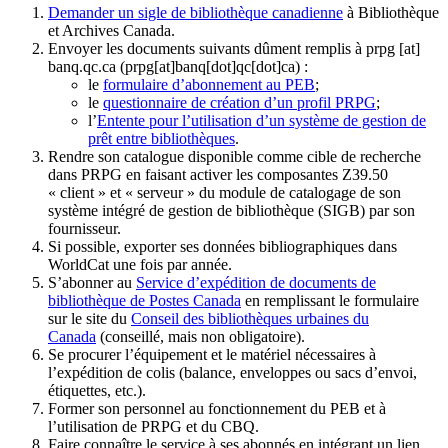
Demander un sigle de bibliothèque canadienne
à Bibliothèque
et Archives Canada.
Envoyer les documents suivants dûment remplis à
prpg
[at]
banq.qc.ca
(prpg[at]banq[dot]qc[dot]ca)
:
le
formulaire d’abonnement au PEB
;
le
questionnaire de création d’un profil PRPG
;
l’
Entente pour l’utilisation d’un système de gestion de
prêt entre bibliothèques
.
Rendre son catalogue disponible comme cible de recherche
dans PRPG en faisant activer les composantes Z39.50
« client » et « serveur » du module de catalogage de son
système intégré de gestion de bibliothèque (SIGB) par son
fournisseur
.
Si possible, exporter ses données bibliographiques dans
WorldCat une fois par année.
S’abonner au
Service d’expédition de documents de
bibliothèque de Postes Canada
en remplissant le formulaire
sur le site du
Conseil des bibliothèques urbaines du
Canada
(conseillé, mais non obligatoire).
Se procurer l’équipement et le matériel nécessaires à
l’expédition de colis (balance, enveloppes ou sacs d’envoi,
étiquettes, etc.).
Former son personnel au fonctionnement du PEB et à
l’utilisation de PRPG et du CBQ.
Faire connaître le service à ses abonnés en intégrant un lien