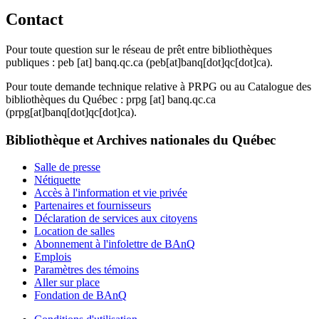
Contact
Pour toute question sur le réseau de prêt entre bibliothèques
publiques :
peb
[at]
banq.qc.ca
(peb[at]banq[dot]qc[dot]ca)
.
Pour toute demande technique relative à PRPG ou au Catalogue des
bibliothèques du Québec :
prpg
[at]
banq.qc.ca
(prpg[at]banq[dot]qc[dot]ca)
.
Bibliothèque et Archives nationales du Québec
Salle de presse
Nétiquette
Accès à l'information et vie privée
Partenaires et fournisseurs
Déclaration de services aux citoyens
Location de salles
Abonnement à l'infolettre de BAnQ
Emplois
Paramètres des témoins
Aller sur place
Fondation de BAnQ