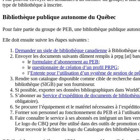
type de bibliothèque à inscrire.
Bibliothèque publique autonome du Québec
Pour faire partie du groupe de PEB, une bibliothèque publique auton
Elle doit ensuite suivre les étapes suivantes
:
Demander un sigle de bibliothèque canadienne
à Bibliothèque 
Envoyer les documents suivants dûment remplis à
prpg
[at]
ban
le
formulaire d’abonnement au PEB
;
le
questionnaire de création d’un profil PRPG
;
l’
Entente pour l’utilisation d’un système de gestion de prê
Rendre son catalogue disponible comme cible de recherche dans
bibliothèque (SIGB) par son fournisseur
.
Si possible, exporter ses données bibliographiques dans WorldC
S’abonner au
Service d’expédition de documents de bibliothèq
obligatoire).
Se procurer l’équipement et le matériel nécessaires à l’expéditio
Former son personnel au fonctionnement du PEB et à l’utilis
Faire connaître le service à ses abonnés en intégrant un lien vers
Le logo du CBQ peut être utilisé dans des outils de promotion o
Pour recevoir le fichier du logo du Catalogue des bibliothèque