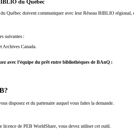
u BIBLIO du Québec
O du Québec doivent communiquer avec leur Réseau BIBLIO régional, q
es suivantes
:
et Archives Canada.
z avec l’équipe du prêt entre bibliothèques de BAnQ :
EB?
us disposez et du partenaire auquel vous faites la demande.
icence de PEB WorldShare, vous devez utiliser cet outil.