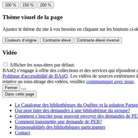
100 %
150 %
200 %
Thème visuel de la page
Ajustez le thème du site à vos besoins en cliquant sur les boutons ci-d
Couleurs d’origine
Contraste élevé
Contraste élevé inversé
Vidéo
Afficher les sous-titres par défaut.
BAnQ s’engage à offrir des collections et des services qui répondent 
Politique d'accessibilité de BAnQ
. Les vidéos de sources extérieures 
relative au sous-titrage des vidéos, veuillez
communiquer avec nous
.
Fermer
Dans cette page
Le Catalogue des bibliothèques du Québec et la solution Parta
Qui peut faire des demandes à une bibliothèque du groupe?
Comment s’inscrire pour pouvoir envoyer des demandes de P
Comment transmettre une demande de PEB?
Responsabilités des bibliothèques participantes
Contact