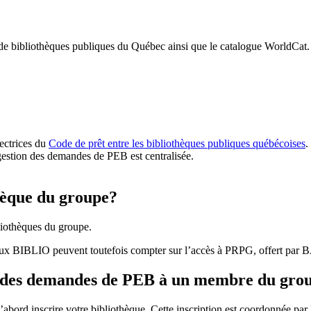
 de bibliothèques publiques du Québec ainsi que le catalogue WorldCat.
rectrices du
Code de prêt entre les bibliothèques publiques québécoises
.
gestion des demandes de PEB est centralisée.
hèque du groupe?
iothèques du groupe.
aux BIBLIO peuvent toutefois compter sur l’accès à PRPG, offert par
r des demandes de PEB à un membre du gro
bord inscrire votre bibliothèque. Cette inscription est coordonnée pa