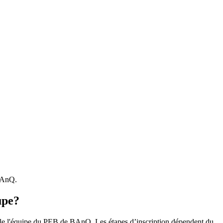
 BAnQ.
upe?
r le l'équipe du PEB de BAnQ. Les étapes d’inscription dépendent du