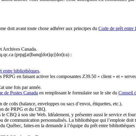
ome doit avant toute chose adhérer aux principes du
Code de prêt entre 
et Archives Canada.
q.qc.ca
(prpg[at]banq[dot]qc[dot]ca)
:
t entre bibliothèques
.
 PRPG en faisant activer les composantes Z39.50 « client » et « serveu
at une fois par année.
ue de Postes Canada
en remplissant le formulaire sur le site du
Conseil 
n de colis (balance, enveloppes ou sacs d’envoi, étiquettes, etc.).
ation de PRPG et du CBQ.
 le CBQ à son site Web. Idéalement, y présenter aussi le service et fourni
u de communication personnalisés. La bibliothèque qui l’emploie doit tou
s du Québec, faites-en la demande à l’équipe du prêt entre bibliothèqu