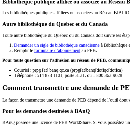
Bibliothèque publique affiliée ou associée au Résea
Les bibliothèques publiques affiliées ou associées au Réseau BIBLI
Autre bibliothèque du Québec et du Canada
Toute autre bibliothèque du Québec ou du Canada doit suivre les étap
Demander un sigle de bibliothèque canadienne
à Bibliothèque 
Remplir le
f
ormulaire d’abonnement
au PEB.
Pour toute question sur l’adhésion au réseau de PEB,
communique
Courriel
:
prpg
[at]
banq.qc.ca
(
prpg[at]banq[dot]qc[dot]ca
)
Téléphone : 514 873-1101, poste 3131, ou 1 800 363-9028
Comment transmettre une demande de P
La façon de transmettre une demande de PEB dépend de l’outil dont vo
Pour les demandes destinées à BAnQ
BAnQ possède une licence de PEB WorldShare. Si vous possédez une l