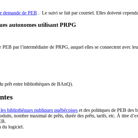
de demande de PEB
.
Le suivi se fait par courriel.
Elles doivent cependan
ques autonomes utilisant PRPG
EB par l’intermédiaire de PRPG, auquel elles se connectent avec leur i
u prêt entre bibliothèques de BAnQ)
.
antes
 les bibliothèques publiques québécoises
et des politiques de PEB des b
duits, nombre maximal de prêts, durée des prêts, tarifs, etc. À titre d’
EB.
n du logiciel.