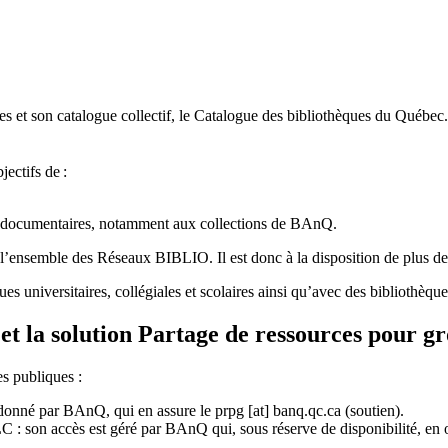
 et son catalogue collectif, le Catalogue des bibliothèques du Québec.
jectifs de
:
ces documentaires, notamment aux collections de BAnQ.
l
’
ensemble des R
é
seaux BIBLIO. Il est donc
à
la disposition de plus d
ues universitaires, collégiales et scolaires ainsi qu’avec des bibliothè
et la solution Partage de ressources pour g
es publiques :
rdonné par BAnQ, qui en assure le
prpg
[at]
banq.qc.ca
(soutien)
.
 son accès est géré par BAnQ qui, sous réserve de disponibilité, en off