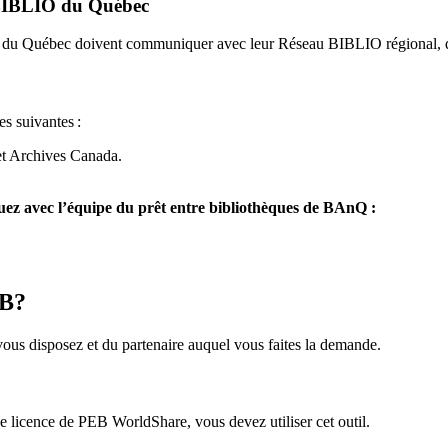
u BIBLIO du Québec
O du Québec doivent communiquer avec leur Réseau BIBLIO régional, q
es suivantes
:
et Archives Canada.
z avec l’équipe du prêt entre bibliothèques de BAnQ :
EB?
us disposez et du partenaire auquel vous faites la demande.
icence de PEB WorldShare, vous devez utiliser cet outil.