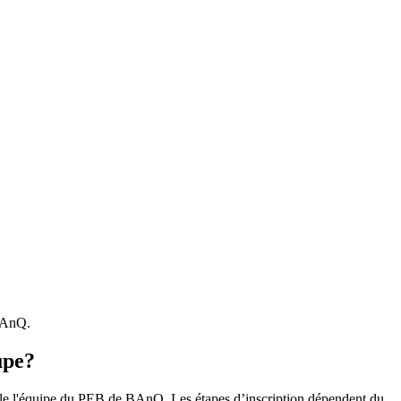
 BAnQ.
upe?
r le l'équipe du PEB de BAnQ. Les étapes d’inscription dépendent du