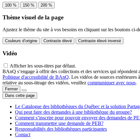
100 %
150 %
200 %
Thème visuel de la page
Ajustez le thème du site à vos besoins en cliquant sur les boutons ci-d
Couleurs d’origine
Contraste élevé
Contraste élevé inversé
Vidéo
Afficher les sous-titres par défaut.
BAnQ s’engage à offrir des collections et des services qui répondent 
Politique d'accessibilité de BAnQ
. Les vidéos de sources extérieures 
relative au sous-titrage des vidéos, veuillez
communiquer avec nous
.
Fermer
Dans cette page
Le Catalogue des bibliothèques du Québec et la solution Parta
Qui peut faire des demandes à une bibliothèque du groupe?
Comment s’inscrire pour pouvoir envoyer des demandes de P
Comment transmettre une demande de PEB?
Responsabilités des bibliothèques participantes
Contact