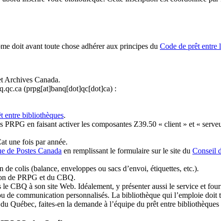
ome doit avant toute chose adhérer aux principes du
Code de prêt entre 
et Archives Canada.
q.qc.ca
(prpg[at]banq[dot]qc[dot]ca)
:
t entre bibliothèques
.
 PRPG en faisant activer les composantes Z39.50 « client » et « serveu
at une fois par année.
ue de Postes Canada
en remplissant le formulaire sur le site du
Conseil 
n de colis (balance, enveloppes ou sacs d’envoi, étiquettes, etc.).
ation de PRPG et du CBQ.
 le CBQ à son site Web. Idéalement, y présenter aussi le service et fourni
u de communication personnalisés. La bibliothèque qui l’emploie doit tou
s du Québec, faites-en la demande à l’équipe du prêt entre bibliothèqu