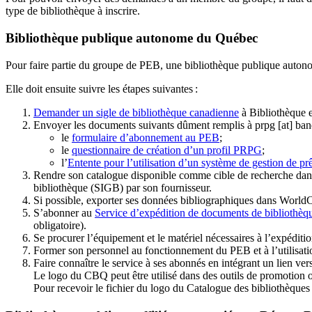
type de bibliothèque à inscrire.
Bibliothèque publique autonome du Québec
Pour faire partie du groupe de PEB, une bibliothèque publique auton
Elle doit ensuite suivre les étapes suivantes
:
Demander un sigle de bibliothèque canadienne
à Bibliothèque 
Envoyer les documents suivants dûment remplis à
prpg
[at]
ban
le
formulaire d’abonnement au PEB
;
le
questionnaire de création d’un profil PRPG
;
l’
Entente pour l’utilisation d’un système de gestion de prê
Rendre son catalogue disponible comme cible de recherche dans
bibliothèque (SIGB) par son fournisseur
.
Si possible, exporter ses données bibliographiques dans WorldC
S’abonner au
Service d’expédition de documents de bibliothèq
obligatoire).
Se procurer l’équipement et le matériel nécessaires à l’expéditio
Former son personnel au fonctionnement du PEB et à l’utilis
Faire connaître le service à ses abonnés en intégrant un lien vers
Le logo du CBQ peut être utilisé dans des outils de promotion o
Pour recevoir le fichier du logo du Catalogue des bibliothèque