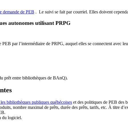
de demande de PEB
.
Le suivi se fait par courriel.
Elles doivent cependan
ques autonomes utilisant PRPG
EB par l’intermédiaire de PRPG, auquel elles se connectent avec leur i
u prêt entre bibliothèques de BAnQ)
.
antes
 les bibliothèques publiques québécoises
et des politiques de PEB des b
duits, nombre maximal de prêts, durée des prêts, tarifs, etc. À titre d’
EB.
n du logiciel.