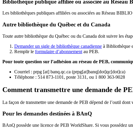
Bibliothèque publique affiliée ou associée au Résea
Les bibliothèques publiques affiliées ou associées au Réseau BIBLI
Autre bibliothèque du Québec et du Canada
Toute autre bibliothèque du Québec ou du Canada doit suivre les étap
Demander un sigle de bibliothèque canadienne
à Bibliothèque 
Remplir le
f
ormulaire d’abonnement
au PEB.
Pour toute question sur l’adhésion au réseau de PEB,
communique
Courriel
:
prpg
[at]
banq.qc.ca
(
prpg[at]banq[dot]qc[dot]ca
)
Téléphone : 514 873-1101, poste 3131, ou 1 800 363-9028
Comment transmettre une demande de P
La façon de transmettre une demande de PEB dépend de l’outil dont vo
Pour les demandes destinées à BAnQ
BAnQ possède une licence de PEB WorldShare. Si vous possédez une l