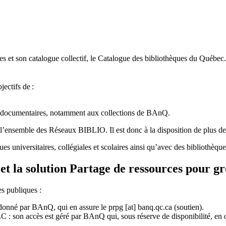
 et son catalogue collectif, le Catalogue des bibliothèques du Québec.
jectifs de
:
ces documentaires, notamment aux collections de BAnQ.
l
’
ensemble des R
é
seaux BIBLIO. Il est donc
à
la disposition de plus d
ues universitaires, collégiales et scolaires ainsi qu’avec des bibliothè
et la solution Partage de ressources pour g
es publiques :
rdonné par BAnQ, qui en assure le
prpg
[at]
banq.qc.ca
(soutien)
.
 son accès est géré par BAnQ qui, sous réserve de disponibilité, en off