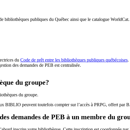
 de bibliothèques publiques du Québec ainsi que le catalogue WorldCat.
rectrices du
Code de prêt entre les bibliothèques publiques québécoises
.
gestion des demandes de PEB est centralisée.
hèque du groupe?
iothèques du groupe.
aux BIBLIO peuvent toutefois compter sur l’accès à PRPG, offert par
r des demandes de PEB à un membre du gro
bord inscrire votre bibliothèque. Cette inscription est coordonnée pa