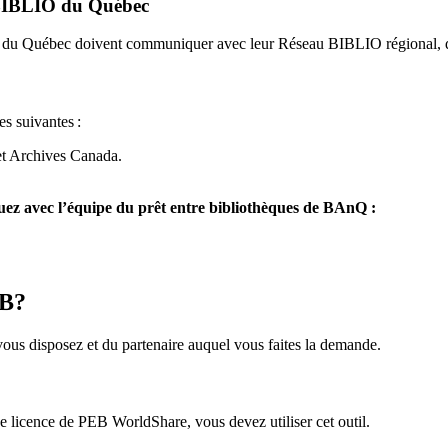
u BIBLIO du Québec
O du Québec doivent communiquer avec leur Réseau BIBLIO régional, q
es suivantes
:
et Archives Canada.
z avec l’équipe du prêt entre bibliothèques de BAnQ :
EB?
us disposez et du partenaire auquel vous faites la demande.
icence de PEB WorldShare, vous devez utiliser cet outil.