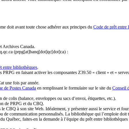
ome doit avant toute chose adhérer aux principes du
Code de prêt entre 
et Archives Canada.
q.qc.ca
(prpg[at]banq[dot]qc[dot]ca)
:
t entre bibliothèques
.
 PRPG en faisant activer les composantes Z39.50 « client » et « serveu
at une fois par année.
ue de Postes Canada
en remplissant le formulaire sur le site du
Conseil 
n de colis (balance, enveloppes ou sacs d’envoi, étiquettes, etc.).
ation de PRPG et du CBQ.
 le CBQ à son site Web. Idéalement, y présenter aussi le service et fourni
u de communication personnalisés. La bibliothèque qui l’emploie doit tou
s du Québec, faites-en la demande à l’équipe du prêt entre bibliothèqu