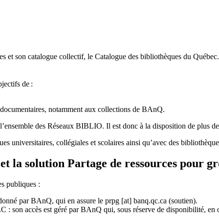
 et son catalogue collectif, le Catalogue des bibliothèques du Québec.
jectifs de
:
ces documentaires, notamment aux collections de BAnQ.
l
’
ensemble des R
é
seaux BIBLIO. Il est donc
à
la disposition de plus d
ues universitaires, collégiales et scolaires ainsi qu’avec des bibliothè
et la solution Partage de ressources pour g
es publiques :
rdonné par BAnQ, qui en assure le
prpg
[at]
banq.qc.ca
(soutien)
.
 son accès est géré par BAnQ qui, sous réserve de disponibilité, en off