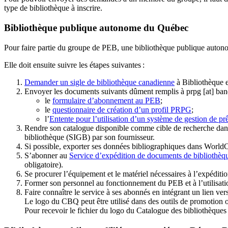
type de bibliothèque à inscrire.
Bibliothèque publique autonome du Québec
Pour faire partie du groupe de PEB, une bibliothèque publique auton
Elle doit ensuite suivre les étapes suivantes
:
Demander un sigle de bibliothèque canadienne
à Bibliothèque 
Envoyer les documents suivants dûment remplis à
prpg
[at]
ban
le
formulaire d’abonnement au PEB
;
le
questionnaire de création d’un profil PRPG
;
l’
Entente pour l’utilisation d’un système de gestion de prê
Rendre son catalogue disponible comme cible de recherche dans
bibliothèque (SIGB) par son fournisseur
.
Si possible, exporter ses données bibliographiques dans WorldC
S’abonner au
Service d’expédition de documents de bibliothèq
obligatoire).
Se procurer l’équipement et le matériel nécessaires à l’expéditio
Former son personnel au fonctionnement du PEB et à l’utilis
Faire connaître le service à ses abonnés en intégrant un lien vers
Le logo du CBQ peut être utilisé dans des outils de promotion o
Pour recevoir le fichier du logo du Catalogue des bibliothèque