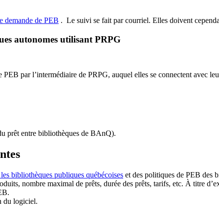
de demande de PEB
.
Le suivi se fait par courriel.
Elles doivent cependan
ques autonomes utilisant PRPG
EB par l’intermédiaire de PRPG, auquel elles se connectent avec leur i
u prêt entre bibliothèques de BAnQ)
.
antes
 les bibliothèques publiques québécoises
et des politiques de PEB des b
duits, nombre maximal de prêts, durée des prêts, tarifs, etc. À titre d’
EB.
n du logiciel.