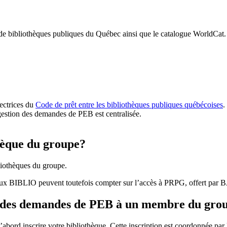
 de bibliothèques publiques du Québec ainsi que le catalogue WorldCat.
rectrices du
Code de prêt entre les bibliothèques publiques québécoises
.
gestion des demandes de PEB est centralisée.
hèque du groupe?
iothèques du groupe.
aux BIBLIO peuvent toutefois compter sur l’accès à PRPG, offert par
r des demandes de PEB à un membre du gro
bord inscrire votre bibliothèque. Cette inscription est coordonnée pa