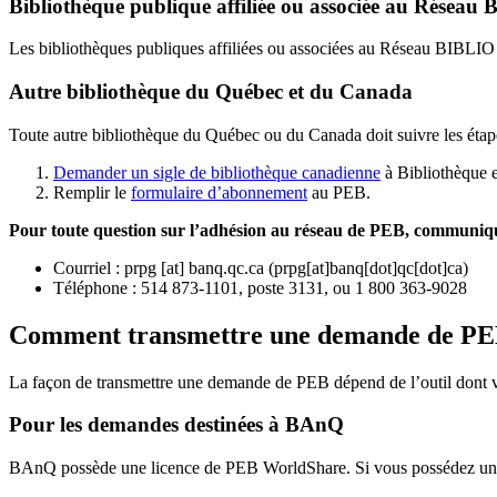
Bibliothèque publique affiliée ou associée au Résea
Les bibliothèques publiques affiliées ou associées au Réseau BIBLI
Autre bibliothèque du Québec et du Canada
Toute autre bibliothèque du Québec ou du Canada doit suivre les étap
Demander un sigle de bibliothèque canadienne
à Bibliothèque 
Remplir le
f
ormulaire d’abonnement
au PEB.
Pour toute question sur l’adhésion au réseau de PEB,
communique
Courriel
:
prpg
[at]
banq.qc.ca
(
prpg[at]banq[dot]qc[dot]ca
)
Téléphone : 514 873-1101, poste 3131, ou 1 800 363-9028
Comment transmettre une demande de P
La façon de transmettre une demande de PEB dépend de l’outil dont vo
Pour les demandes destinées à BAnQ
BAnQ possède une licence de PEB WorldShare. Si vous possédez une l