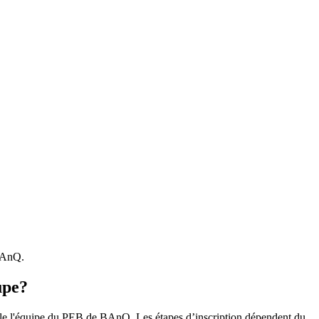
 BAnQ.
upe?
r le l'équipe du PEB de BAnQ. Les étapes d’inscription dépendent du