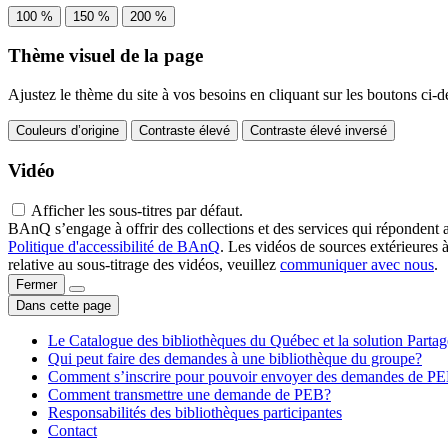
100 %
150 %
200 %
Thème visuel de la page
Ajustez le thème du site à vos besoins en cliquant sur les boutons ci-d
Couleurs d’origine
Contraste élevé
Contraste élevé inversé
Vidéo
Afficher les sous-titres par défaut.
BAnQ s’engage à offrir des collections et des services qui répondent 
Politique d'accessibilité de BAnQ
. Les vidéos de sources extérieures 
relative au sous-titrage des vidéos, veuillez
communiquer avec nous
.
Fermer
Dans cette page
Le Catalogue des bibliothèques du Québec et la solution Parta
Qui peut faire des demandes à une bibliothèque du groupe?
Comment s’inscrire pour pouvoir envoyer des demandes de P
Comment transmettre une demande de PEB?
Responsabilités des bibliothèques participantes
Contact