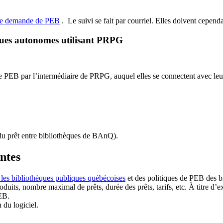
de demande de PEB
.
Le suivi se fait par courriel.
Elles doivent cependan
ques autonomes utilisant PRPG
EB par l’intermédiaire de PRPG, auquel elles se connectent avec leur i
u prêt entre bibliothèques de BAnQ)
.
antes
 les bibliothèques publiques québécoises
et des politiques de PEB des b
duits, nombre maximal de prêts, durée des prêts, tarifs, etc. À titre d’
EB.
n du logiciel.