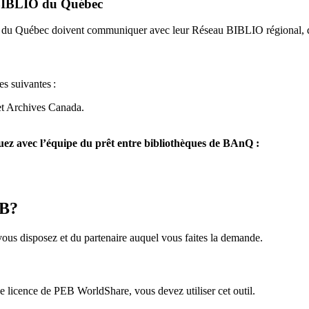
u BIBLIO du Québec
O du Québec doivent communiquer avec leur Réseau BIBLIO régional, q
es suivantes
:
et Archives Canada.
z avec l’équipe du prêt entre bibliothèques de BAnQ :
EB?
us disposez et du partenaire auquel vous faites la demande.
icence de PEB WorldShare, vous devez utiliser cet outil.