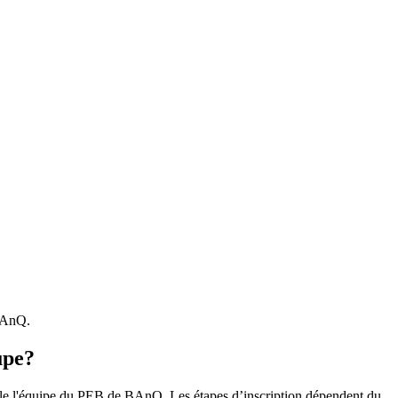
 BAnQ.
upe?
r le l'équipe du PEB de BAnQ. Les étapes d’inscription dépendent du