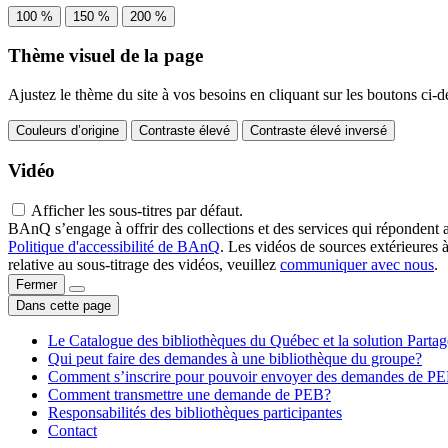
100 %
150 %
200 %
Thème visuel de la page
Ajustez le thème du site à vos besoins en cliquant sur les boutons ci-d
Couleurs d’origine
Contraste élevé
Contraste élevé inversé
Vidéo
Afficher les sous-titres par défaut.
BAnQ s’engage à offrir des collections et des services qui répondent 
Politique d'accessibilité de BAnQ
. Les vidéos de sources extérieures 
relative au sous-titrage des vidéos, veuillez
communiquer avec nous
.
Fermer
Dans cette page
Le Catalogue des bibliothèques du Québec et la solution Parta
Qui peut faire des demandes à une bibliothèque du groupe?
Comment s’inscrire pour pouvoir envoyer des demandes de P
Comment transmettre une demande de PEB?
Responsabilités des bibliothèques participantes
Contact