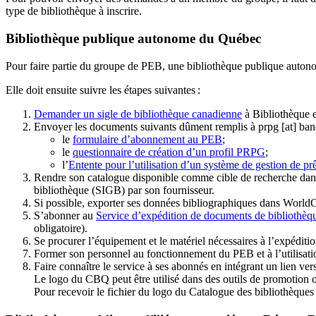
type de bibliothèque à inscrire.
Bibliothèque publique autonome du Québec
Pour faire partie du groupe de PEB, une bibliothèque publique auton
Elle doit ensuite suivre les étapes suivantes
:
Demander un sigle de bibliothèque canadienne
à Bibliothèque 
Envoyer les documents suivants dûment remplis à
prpg
[at]
ban
le
formulaire d’abonnement au PEB
;
le
questionnaire de création d’un profil PRPG
;
l’
Entente pour l’utilisation d’un système de gestion de prê
Rendre son catalogue disponible comme cible de recherche dans
bibliothèque (SIGB) par son fournisseur
.
Si possible, exporter ses données bibliographiques dans WorldC
S’abonner au
Service d’expédition de documents de bibliothèq
obligatoire).
Se procurer l’équipement et le matériel nécessaires à l’expéditio
Former son personnel au fonctionnement du PEB et à l’utilis
Faire connaître le service à ses abonnés en intégrant un lien vers
Le logo du CBQ peut être utilisé dans des outils de promotion o
Pour recevoir le fichier du logo du Catalogue des bibliothèque