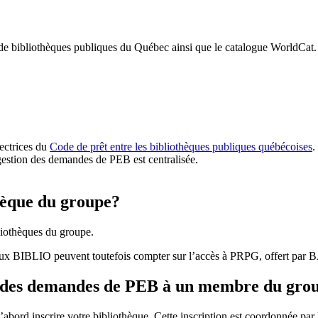
 de bibliothèques publiques du Québec ainsi que le catalogue WorldCat.
rectrices du
Code de prêt entre les bibliothèques publiques québécoises
.
gestion des demandes de PEB est centralisée.
hèque du groupe?
iothèques du groupe.
aux BIBLIO peuvent toutefois compter sur l’accès à PRPG, offert par
r des demandes de PEB à un membre du gro
bord inscrire votre bibliothèque. Cette inscription est coordonnée pa