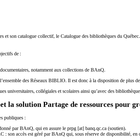
 et son catalogue collectif, le Catalogue des bibliothèques du Québec.
jectifs de
:
ces documentaires, notamment aux collections de BAnQ.
l
’
ensemble des R
é
seaux BIBLIO. Il est donc
à
la disposition de plus d
ues universitaires, collégiales et scolaires ainsi qu’avec des bibliothè
et la solution Partage de ressources pour g
es publiques :
rdonné par BAnQ, qui en assure le
prpg
[at]
banq.qc.ca
(soutien)
.
 son accès est géré par BAnQ qui, sous réserve de disponibilité, en off