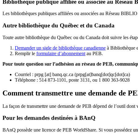
Bibliothèque publique affiliée ou associée au Résea
Les bibliothèques publiques affiliées ou associées au Réseau BIBLI
Autre bibliothèque du Québec et du Canada
Toute autre bibliothèque du Québec ou du Canada doit suivre les étap
Demander un sigle de bibliothèque canadienne
à Bibliothèque 
Remplir le
f
ormulaire d’abonnement
au PEB.
Pour toute question sur l’adhésion au réseau de PEB,
communique
Courriel
:
prpg
[at]
banq.qc.ca
(
prpg[at]banq[dot]qc[dot]ca
)
Téléphone : 514 873-1101, poste 3131, ou 1 800 363-9028
Comment transmettre une demande de P
La façon de transmettre une demande de PEB dépend de l’outil dont vo
Pour les demandes destinées à BAnQ
BAnQ possède une licence de PEB WorldShare. Si vous possédez une l