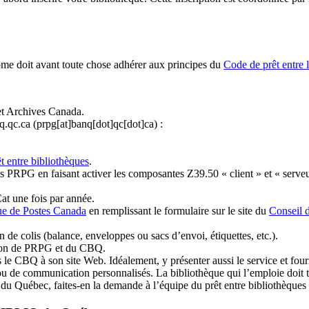
ome doit avant toute chose adhérer aux principes du
Code de prêt entre 
et Archives Canada.
q.qc.ca
(prpg[at]banq[dot]qc[dot]ca)
:
t entre bibliothèques
.
 PRPG en faisant activer les composantes Z39.50 « client » et « serveu
at une fois par année.
ue de Postes Canada
en remplissant le formulaire sur le site du
Conseil 
n de colis (balance, enveloppes ou sacs d’envoi, étiquettes, etc.).
ation de PRPG et du CBQ.
 le CBQ à son site Web. Idéalement, y présenter aussi le service et fourni
u de communication personnalisés. La bibliothèque qui l’emploie doit tou
s du Québec, faites-en la demande à l’équipe du prêt entre bibliothèqu