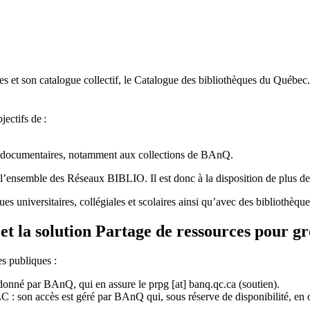
 et son catalogue collectif, le Catalogue des bibliothèques du Québec.
jectifs de
:
ces documentaires, notamment aux collections de BAnQ.
l
’
ensemble des R
é
seaux BIBLIO. Il est donc
à
la disposition de plus d
ues universitaires, collégiales et scolaires ainsi qu’avec des bibliothè
et la solution Partage de ressources pour g
es publiques :
rdonné par BAnQ, qui en assure le
prpg
[at]
banq.qc.ca
(soutien)
.
 son accès est géré par BAnQ qui, sous réserve de disponibilité, en off