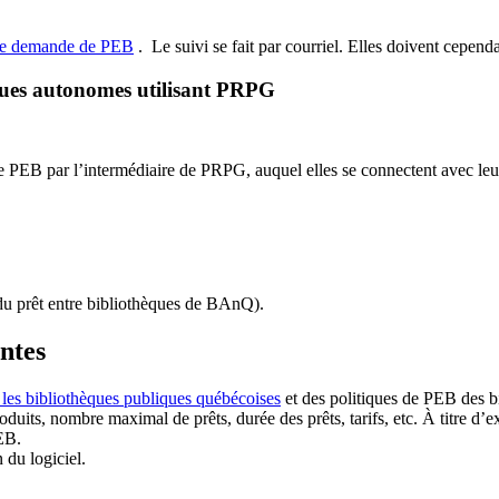
de demande de PEB
.
Le suivi se fait par courriel.
Elles doivent cependan
ques autonomes utilisant PRPG
EB par l’intermédiaire de PRPG, auquel elles se connectent avec leur i
u prêt entre bibliothèques de BAnQ)
.
antes
 les bibliothèques publiques québécoises
et des politiques de PEB des b
duits, nombre maximal de prêts, durée des prêts, tarifs, etc. À titre d’
EB.
n du logiciel.