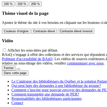
100 %
150 %
200 %
Thème visuel de la page
Ajustez le thème du site à vos besoins en cliquant sur les boutons ci-d
Couleurs d’origine
Contraste élevé
Contraste élevé inversé
Vidéo
Afficher les sous-titres par défaut.
BAnQ s’engage à offrir des collections et des services qui répondent 
Politique d'accessibilité de BAnQ
. Les vidéos de sources extérieures 
relative au sous-titrage des vidéos, veuillez
communiquer avec nous
.
Fermer
Dans cette page
Le Catalogue des bibliothèques du Québec et la solution Parta
Qui peut faire des demandes à une bibliothèque du groupe?
Comment s’inscrire pour pouvoir envoyer des demandes de P
Comment transmettre une demande de PEB?
Responsabilités des bibliothèques participantes
Contact