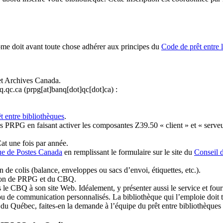
ome doit avant toute chose adhérer aux principes du
Code de prêt entre 
et Archives Canada.
q.qc.ca
(prpg[at]banq[dot]qc[dot]ca)
:
t entre bibliothèques
.
 PRPG en faisant activer les composantes Z39.50 « client » et « serveu
at une fois par année.
ue de Postes Canada
en remplissant le formulaire sur le site du
Conseil 
n de colis (balance, enveloppes ou sacs d’envoi, étiquettes, etc.).
ation de PRPG et du CBQ.
 le CBQ à son site Web. Idéalement, y présenter aussi le service et fourni
u de communication personnalisés. La bibliothèque qui l’emploie doit tou
s du Québec, faites-en la demande à l’équipe du prêt entre bibliothèqu