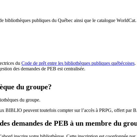
 de bibliothèques publiques du Québec ainsi que le catalogue WorldCat.
rectrices du
Code de prêt entre les bibliothèques publiques québécoises
.
gestion des demandes de PEB est centralisée.
hèque du groupe?
iothèques du groupe.
aux BIBLIO peuvent toutefois compter sur l’accès à PRPG, offert par
r des demandes de PEB à un membre du gro
bord inscrire votre bibliothèque. Cette inscription est coordonnée pa