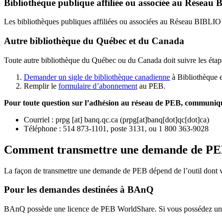
Bibliothèque publique affiliée ou associée au Résea
Les bibliothèques publiques affiliées ou associées au Réseau BIBLI
Autre bibliothèque du Québec et du Canada
Toute autre bibliothèque du Québec ou du Canada doit suivre les étap
Demander un sigle de bibliothèque canadienne
à Bibliothèque 
Remplir le
f
ormulaire d’abonnement
au PEB.
Pour toute question sur l’adhésion au réseau de PEB,
communique
Courriel
:
prpg
[at]
banq.qc.ca
(
prpg[at]banq[dot]qc[dot]ca
)
Téléphone : 514 873-1101, poste 3131, ou 1 800 363-9028
Comment transmettre une demande de P
La façon de transmettre une demande de PEB dépend de l’outil dont vo
Pour les demandes destinées à BAnQ
BAnQ possède une licence de PEB WorldShare. Si vous possédez une l