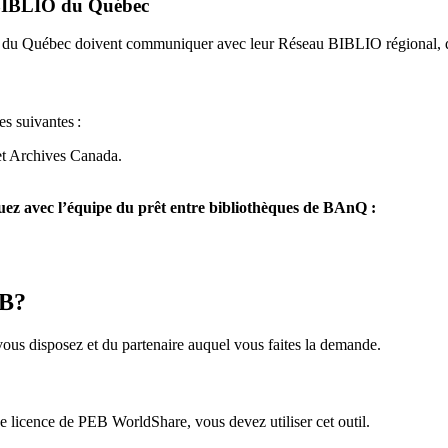
u BIBLIO du Québec
O du Québec doivent communiquer avec leur Réseau BIBLIO régional, q
es suivantes
:
et Archives Canada.
z avec l’équipe du prêt entre bibliothèques de BAnQ :
EB?
us disposez et du partenaire auquel vous faites la demande.
icence de PEB WorldShare, vous devez utiliser cet outil.