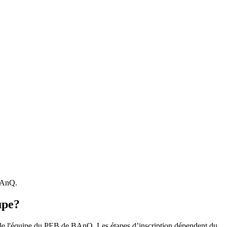
 BAnQ.
upe?
r le l'équipe du PEB de BAnQ. Les étapes d’inscription dépendent du