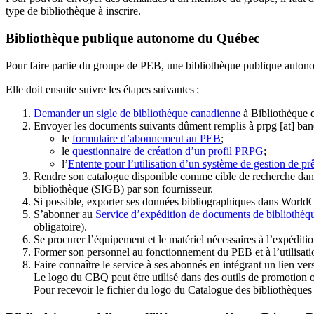
type de bibliothèque à inscrire.
Bibliothèque publique autonome du Québec
Pour faire partie du groupe de PEB, une bibliothèque publique auton
Elle doit ensuite suivre les étapes suivantes
:
Demander un sigle de bibliothèque canadienne
à Bibliothèque 
Envoyer les documents suivants dûment remplis à
prpg
[at]
ban
le
formulaire d’abonnement au PEB
;
le
questionnaire de création d’un profil PRPG
;
l’
Entente pour l’utilisation d’un système de gestion de prê
Rendre son catalogue disponible comme cible de recherche dans
bibliothèque (SIGB) par son fournisseur
.
Si possible, exporter ses données bibliographiques dans WorldC
S’abonner au
Service d’expédition de documents de bibliothèq
obligatoire).
Se procurer l’équipement et le matériel nécessaires à l’expéditio
Former son personnel au fonctionnement du PEB et à l’utilis
Faire connaître le service à ses abonnés en intégrant un lien vers
Le logo du CBQ peut être utilisé dans des outils de promotion o
Pour recevoir le fichier du logo du Catalogue des bibliothèque