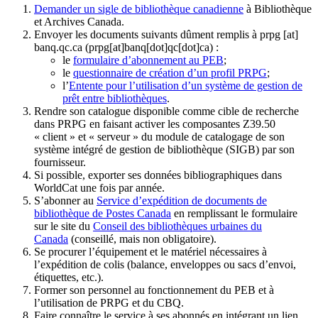
Demander un sigle de bibliothèque canadienne
à Bibliothèque
et Archives Canada.
Envoyer les documents suivants dûment remplis à
prpg
[at]
banq.qc.ca
(prpg[at]banq[dot]qc[dot]ca)
:
le
formulaire d’abonnement au PEB
;
le
questionnaire de création d’un profil PRPG
;
l’
Entente pour l’utilisation d’un système de gestion de
prêt entre bibliothèques
.
Rendre son catalogue disponible comme cible de recherche
dans PRPG en faisant activer les composantes Z39.50
« client » et « serveur » du module de catalogage de son
système intégré de gestion de bibliothèque (SIGB) par son
fournisseur
.
Si possible, exporter ses données bibliographiques dans
WorldCat une fois par année.
S’abonner au
Service d’expédition de documents de
bibliothèque de Postes Canada
en remplissant le formulaire
sur le site du
Conseil des bibliothèques urbaines du
Canada
(conseillé, mais non obligatoire).
Se procurer l’équipement et le matériel nécessaires à
l’expédition de colis (balance, enveloppes ou sacs d’envoi,
étiquettes, etc.).
Former son personnel au fonctionnement du PEB et à
l’utilisation de PRPG et du CBQ.
Faire connaître le service à ses abonnés en intégrant un lien