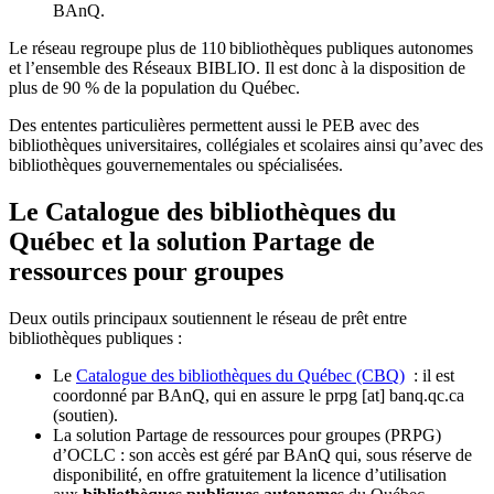
BAnQ.
Le réseau regroupe plus de 110
biblioth
è
ques publiques autonomes
et l
’
ensemble des R
é
seaux BIBLIO. Il est donc
à
la disposition de
plus de 90 % de la population du Qu
é
bec.
Des ententes particulières permettent aussi le PEB avec des
bibliothèques universitaires, collégiales et scolaires ainsi qu’avec des
bibliothèques gouvernementales ou spécialisées.
Le Catalogue des bibliothèques du
Québec et la solution Partage de
ressources pour groupes
Deux outils principaux soutiennent le réseau de prêt entre
bibliothèques publiques :
Le
Catalogue des bibliothèques du Québec (CBQ)
: il est
coordonné par BAnQ, qui en assure le
prpg
[at]
banq.qc.ca
(soutien)
.
La solution Partage de ressources pour groupes (PRPG)
d’OCLC : son accès est géré par BAnQ qui, sous réserve de
disponibilité, en offre gratuitement la licence d’utilisation