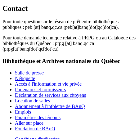
Contact
Pour toute question sur le réseau de prêt entre bibliothèques
publiques :
peb
[at]
banq.qc.ca
(peb[at]banq[dot]qc[dot]ca)
.
Pour toute demande technique relative à PRPG ou au Catalogue des
bibliothèques du Québec :
prpg
[at]
banq.qc.ca
(prpg[at]banq[dot]qc[dot]ca)
.
Bibliothèque et Archives nationales du Québec
Salle de presse
Nétiquette
Accès à l'information et vie privée
Partenaires et fournisseurs
Déclaration de services aux citoyens
Location de salles
Abonnement à l'infolettre de BAnQ
Emplois
Paramètres des témoins
Aller sur place
Fondation de BAnQ