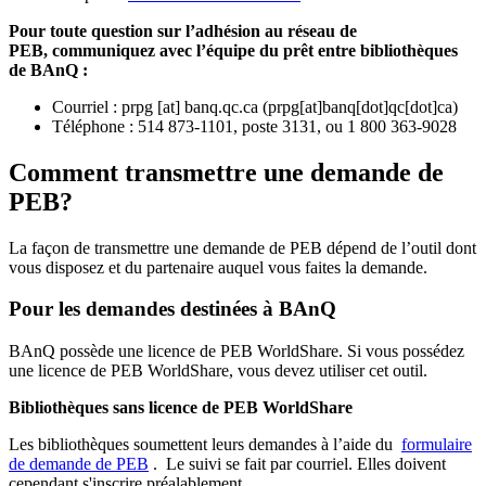
Pour toute question sur l’adhésion au réseau de
PEB,
communiquez avec l’équipe du prêt entre bibliothèques
de BAnQ :
Courriel
:
prpg
[at]
banq.qc.ca
(
prpg[at]banq[dot]qc[dot]ca
)
Téléphone : 514 873-1101, poste 3131, ou 1 800 363-9028
Comment transmettre une demande de
PEB?
La façon de transmettre une demande de PEB dépend de l’outil dont
vous disposez et du partenaire auquel vous faites la demande.
Pour les demandes destinées à BAnQ
BAnQ possède une licence de PEB WorldShare. Si vous possédez
une licence de PEB WorldShare, vous devez utiliser cet outil.
Bibliothèques sans licence de PEB WorldShare
Les bibliothèques soumettent leurs demandes à l’aide du
formulaire
de demande de PEB
.
Le suivi se fait par courriel.
Elles doivent
cependant s'inscrire préalablement.