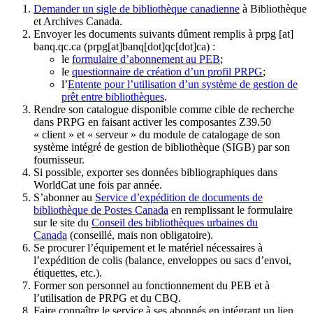
Demander un sigle de bibliothèque canadienne
à Bibliothèque
et Archives Canada.
Envoyer les documents suivants dûment remplis à
prpg
[at]
banq.qc.ca
(prpg[at]banq[dot]qc[dot]ca)
:
le
formulaire d’abonnement au PEB
;
le
questionnaire de création d’un profil PRPG
;
l’
Entente pour l’utilisation d’un système de gestion de
prêt entre bibliothèques
.
Rendre son catalogue disponible comme cible de recherche
dans PRPG en faisant activer les composantes Z39.50
« client » et « serveur » du module de catalogage de son
système intégré de gestion de bibliothèque (SIGB) par son
fournisseur
.
Si possible, exporter ses données bibliographiques dans
WorldCat une fois par année.
S’abonner au
Service d’expédition de documents de
bibliothèque de Postes Canada
en remplissant le formulaire
sur le site du
Conseil des bibliothèques urbaines du
Canada
(conseillé, mais non obligatoire).
Se procurer l’équipement et le matériel nécessaires à
l’expédition de colis (balance, enveloppes ou sacs d’envoi,
étiquettes, etc.).
Former son personnel au fonctionnement du PEB et à
l’utilisation de PRPG et du CBQ.
Faire connaître le service à ses abonnés en intégrant un lien