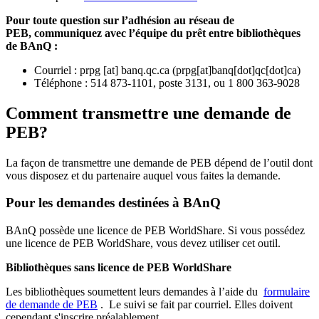
Pour toute question sur l’adhésion au réseau de
PEB,
communiquez avec l’équipe du prêt entre bibliothèques
de BAnQ :
Courriel
:
prpg
[at]
banq.qc.ca
(
prpg[at]banq[dot]qc[dot]ca
)
Téléphone : 514 873-1101, poste 3131, ou 1 800 363-9028
Comment transmettre une demande de
PEB?
La façon de transmettre une demande de PEB dépend de l’outil dont
vous disposez et du partenaire auquel vous faites la demande.
Pour les demandes destinées à BAnQ
BAnQ possède une licence de PEB WorldShare. Si vous possédez
une licence de PEB WorldShare, vous devez utiliser cet outil.
Bibliothèques sans licence de PEB WorldShare
Les bibliothèques soumettent leurs demandes à l’aide du
formulaire
de demande de PEB
.
Le suivi se fait par courriel.
Elles doivent
cependant s'inscrire préalablement.