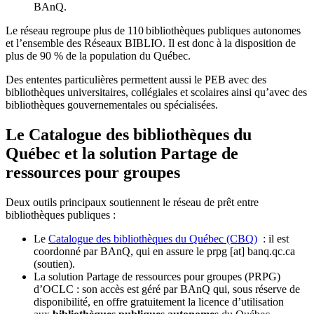
BAnQ.
Le réseau regroupe plus de 110
biblioth
è
ques publiques autonomes
et l
’
ensemble des R
é
seaux BIBLIO. Il est donc
à
la disposition de
plus de 90 % de la population du Qu
é
bec.
Des ententes particulières permettent aussi le PEB avec des
bibliothèques universitaires, collégiales et scolaires ainsi qu’avec des
bibliothèques gouvernementales ou spécialisées.
Le Catalogue des bibliothèques du
Québec et la solution Partage de
ressources pour groupes
Deux outils principaux soutiennent le réseau de prêt entre
bibliothèques publiques :
Le
Catalogue des bibliothèques du Québec (CBQ)
: il est
coordonné par BAnQ, qui en assure le
prpg
[at]
banq.qc.ca
(soutien)
.
La solution Partage de ressources pour groupes (PRPG)
d’OCLC : son accès est géré par BAnQ qui, sous réserve de
disponibilité, en offre gratuitement la licence d’utilisation