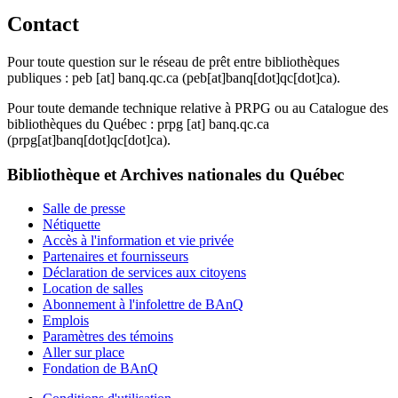
Contact
Pour toute question sur le réseau de prêt entre bibliothèques
publiques :
peb
[at]
banq.qc.ca
(peb[at]banq[dot]qc[dot]ca)
.
Pour toute demande technique relative à PRPG ou au Catalogue des
bibliothèques du Québec :
prpg
[at]
banq.qc.ca
(prpg[at]banq[dot]qc[dot]ca)
.
Bibliothèque et Archives nationales du Québec
Salle de presse
Nétiquette
Accès à l'information et vie privée
Partenaires et fournisseurs
Déclaration de services aux citoyens
Location de salles
Abonnement à l'infolettre de BAnQ
Emplois
Paramètres des témoins
Aller sur place
Fondation de BAnQ