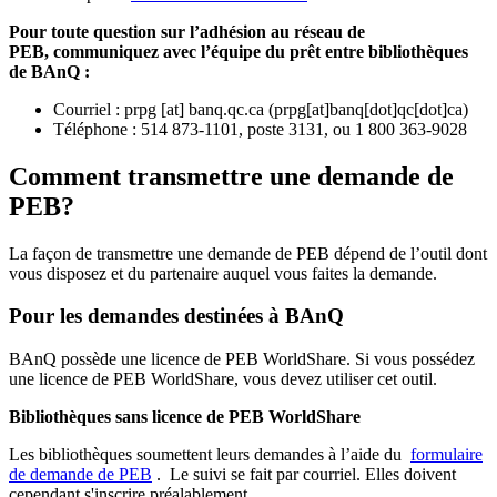
Pour toute question sur l’adhésion au réseau de
PEB,
communiquez avec l’équipe du prêt entre bibliothèques
de BAnQ :
Courriel
:
prpg
[at]
banq.qc.ca
(
prpg[at]banq[dot]qc[dot]ca
)
Téléphone : 514 873-1101, poste 3131, ou 1 800 363-9028
Comment transmettre une demande de
PEB?
La façon de transmettre une demande de PEB dépend de l’outil dont
vous disposez et du partenaire auquel vous faites la demande.
Pour les demandes destinées à BAnQ
BAnQ possède une licence de PEB WorldShare. Si vous possédez
une licence de PEB WorldShare, vous devez utiliser cet outil.
Bibliothèques sans licence de PEB WorldShare
Les bibliothèques soumettent leurs demandes à l’aide du
formulaire
de demande de PEB
.
Le suivi se fait par courriel.
Elles doivent
cependant s'inscrire préalablement.