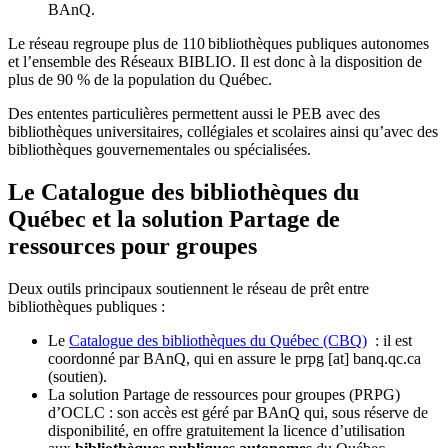
BAnQ.
Le réseau regroupe plus de 110
biblioth
è
ques publiques autonomes
et l
’
ensemble des R
é
seaux BIBLIO. Il est donc
à
la disposition de
plus de 90 % de la population du Qu
é
bec.
Des ententes particulières permettent aussi le PEB avec des
bibliothèques universitaires, collégiales et scolaires ainsi qu’avec des
bibliothèques gouvernementales ou spécialisées.
Le Catalogue des bibliothèques du
Québec et la solution Partage de
ressources pour groupes
Deux outils principaux soutiennent le réseau de prêt entre
bibliothèques publiques :
Le
Catalogue des bibliothèques du Québec (CBQ)
: il est
coordonné par BAnQ, qui en assure le
prpg
[at]
banq.qc.ca
(soutien)
.
La solution Partage de ressources pour groupes (PRPG)
d’OCLC : son accès est géré par BAnQ qui, sous réserve de
disponibilité, en offre gratuitement la licence d’utilisation