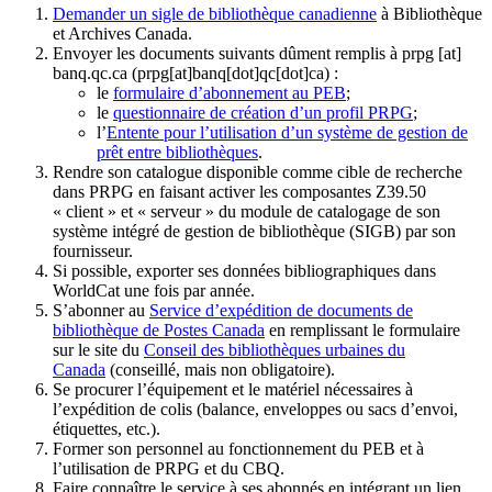
Demander un sigle de bibliothèque canadienne
à Bibliothèque
et Archives Canada.
Envoyer les documents suivants dûment remplis à
prpg
[at]
banq.qc.ca
(prpg[at]banq[dot]qc[dot]ca)
:
le
formulaire d’abonnement au PEB
;
le
questionnaire de création d’un profil PRPG
;
l’
Entente pour l’utilisation d’un système de gestion de
prêt entre bibliothèques
.
Rendre son catalogue disponible comme cible de recherche
dans PRPG en faisant activer les composantes Z39.50
« client » et « serveur » du module de catalogage de son
système intégré de gestion de bibliothèque (SIGB) par son
fournisseur
.
Si possible, exporter ses données bibliographiques dans
WorldCat une fois par année.
S’abonner au
Service d’expédition de documents de
bibliothèque de Postes Canada
en remplissant le formulaire
sur le site du
Conseil des bibliothèques urbaines du
Canada
(conseillé, mais non obligatoire).
Se procurer l’équipement et le matériel nécessaires à
l’expédition de colis (balance, enveloppes ou sacs d’envoi,
étiquettes, etc.).
Former son personnel au fonctionnement du PEB et à
l’utilisation de PRPG et du CBQ.
Faire connaître le service à ses abonnés en intégrant un lien