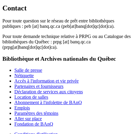
Contact
Pour toute question sur le réseau de prêt entre bibliothèques
publiques :
peb
[at]
banq.qc.ca
(peb[at]banq[dot]qc[dot]ca)
.
Pour toute demande technique relative à PRPG ou au Catalogue des
bibliothèques du Québec :
prpg
[at]
banq.qc.ca
(prpg[at]banq[dot]qc[dot]ca)
.
Bibliothèque et Archives nationales du Québec
Salle de presse
Nétiquette
Accès à l'information et vie privée
Partenaires et fournisseurs
Déclaration de services aux citoyens
Location de salles
Abonnement à l'infolettre de BAnQ
Emplois
Paramètres des témoins
Aller sur place
Fondation de BAnQ