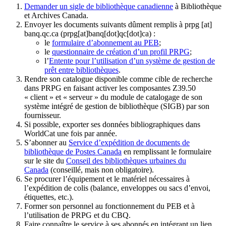
Demander un sigle de bibliothèque canadienne
à Bibliothèque
et Archives Canada.
Envoyer les documents suivants dûment remplis à
prpg
[at]
banq.qc.ca
(prpg[at]banq[dot]qc[dot]ca)
:
le
formulaire d’abonnement au PEB
;
le
questionnaire de création d’un profil PRPG
;
l’
Entente pour l’utilisation d’un système de gestion de
prêt entre bibliothèques
.
Rendre son catalogue disponible comme cible de recherche
dans PRPG en faisant activer les composantes Z39.50
« client » et « serveur » du module de catalogage de son
système intégré de gestion de bibliothèque (SIGB) par son
fournisseur
.
Si possible, exporter ses données bibliographiques dans
WorldCat une fois par année.
S’abonner au
Service d’expédition de documents de
bibliothèque de Postes Canada
en remplissant le formulaire
sur le site du
Conseil des bibliothèques urbaines du
Canada
(conseillé, mais non obligatoire).
Se procurer l’équipement et le matériel nécessaires à
l’expédition de colis (balance, enveloppes ou sacs d’envoi,
étiquettes, etc.).
Former son personnel au fonctionnement du PEB et à
l’utilisation de PRPG et du CBQ.
Faire connaître le service à ses abonnés en intégrant un lien