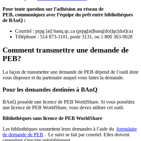
Pour toute question sur l’adhésion au réseau de
PEB,
communiquez avec l’équipe du prêt entre bibliothèques
de BAnQ :
Courriel
:
prpg
[at]
banq.qc.ca
(
prpg[at]banq[dot]qc[dot]ca
)
Téléphone : 514 873-1101, poste 3131, ou 1 800 363-9028
Comment transmettre une demande de
PEB?
La façon de transmettre une demande de PEB dépend de l’outil dont
vous disposez et du partenaire auquel vous faites la demande.
Pour les demandes destinées à BAnQ
BAnQ possède une licence de PEB WorldShare. Si vous possédez
une licence de PEB WorldShare, vous devez utiliser cet outil.
Bibliothèques sans licence de PEB WorldShare
Les bibliothèques soumettent leurs demandes à l’aide du
formulaire
de demande de PEB
.
Le suivi se fait par courriel.
Elles doivent
cependant s'inscrire préalablement.