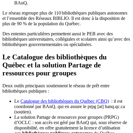
BAnQ.
Le réseau regroupe plus de 110
biblioth
è
ques publiques autonomes
et l
’
ensemble des R
é
seaux BIBLIO. Il est donc
à
la disposition de
plus de 90 % de la population du Qu
é
bec.
Des ententes particulières permettent aussi le PEB avec des
bibliothèques universitaires, collégiales et scolaires ainsi qu’avec des
bibliothèques gouvernementales ou spécialisées.
Le Catalogue des bibliothèques du
Québec et la solution Partage de
ressources pour groupes
Deux outils principaux soutiennent le réseau de prêt entre
bibliothèques publiques :
Le
Catalogue des bibliothèques du Québec (CBQ)
: il est
coordonné par BAnQ, qui en assure le
prpg
[at]
banq.qc.ca
(soutien)
.
La solution Partage de ressources pour groupes (PRPG)
d’OCLC : son accès est géré par BAnQ qui, sous réserve de
disponibilité, en offre gratuitement la licence d’utilisation