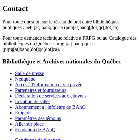
Contact
Pour toute question sur le réseau de prêt entre bibliothèques
publiques :
peb
[at]
banq.qc.ca
(peb[at]banq[dot]qc[dot]ca)
.
Pour toute demande technique relative à PRPG ou au Catalogue des
bibliothèques du Québec :
prpg
[at]
banq.qc.ca
(prpg[at]banq[dot]qc[dot]ca)
.
Bibliothèque et Archives nationales du Québec
Salle de presse
Nétiquette
Accès à l'information et vie privée
Partenaires et fournisseurs
Déclaration de services aux citoyens
Location de salles
Abonnement à l'infolettre de BAnQ
Emplois
Paramètres des témoins
Aller sur place
Fondation de BAnQ